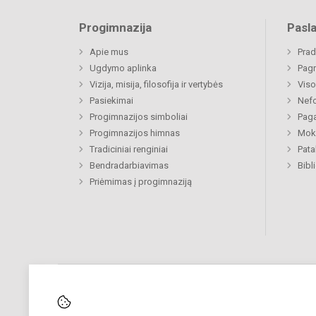
Progimnazija
Pasl
Apie mus
Prad
Ugdymo aplinka
Pagr
Vizija, misija, filosofija ir vertybės
Viso
Pasiekimai
Nefo
Progimnazijos simboliai
Paga
Progimnazijos himnas
Moki
Tradiciniai renginiai
Pat
Bendradarbiavimas
Bibl
Priėmimas į progimnaziją