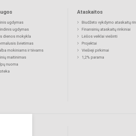
augos
Ataskaitos
inis ugdymas
Biudžeto vykdymo ataskaitų rin
indinis ugdymas
Finansinių ataskaitų rinkiniai
s dienos mokykla
Lėšos veiklai viešinti
rmalusis švietimas
Projektai
lba mokiniams ir tėvams
Viešieji pirkimai
nių maitinimas
1,2% parama
alpų nuoma
ioteka