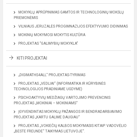
MOKYKLŲ APRŪPINIMAS GAMTOS IR TECHNOLOGINIŲ MOKSLŲ
PRIEMONĖMIS
VILNIAUS JERUZALĖS PROGIMNAZIJOS EFEKTYVUMO DIDINIMAS
MOKINIŲ MOKYMOSI MOKYTIS KULTŪRA
PROJEKTAS "GALIMYBIŲ MOKYKLA"
KITI PROJEKTAI
„DIGIMATHS4ALL" PROJEKTAS-TYRIMAS
PROJEKTAS „VEDLIAI“ (INFORMATIKA IR KŪRYBINĖS
TECHNOLOGIJOS PRADINIAME UGDYME)
PSICHOAKTYVIŲ MEDŽIAGŲ VARTOJIMO PREVENCINIS
PROJEKTAS „MOKINIAI – MOKINIAMS“
ĮGYVENDINTAS MOKYKLŲ PAŽANGOS IR BENDRADARBIAVIMO
PROJEKTAS „KARTU GALIME DAUGIAU“
PROJEKTAS „VOKIEČIŲ KALBOS MOKYMASIS KITAIP. VADOVĖLIO
„BESTE FREUNDE“ TAIKYMAS LIETUVOJE“.