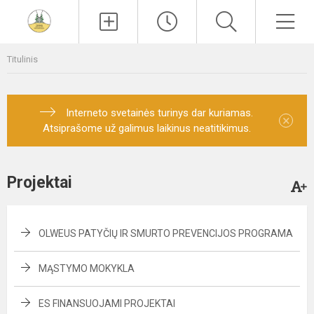
Paieška
Men
Titulinis
Interneto svetainės turinys dar kuriamas.
×
Atsiprašome už galimus laikinus neatitikimus.
Projektai
OLWEUS PATYČIŲ IR SMURTO PREVENCIJOS PROGRAMA
MĄSTYMO MOKYKLA
ES FINANSUOJAMI PROJEKTAI