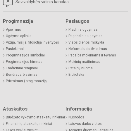
Savivaldybės vidinis kanalas
Progimnazija
Paslaugos
Apie mus
Pradinis ugdymas
Ugdymo aplinka
Pagrindinis ugdymas
Vizija, misija, filosofija ir vertybės
Visos dienos mokykla
Pasiekimai
Neformalusis švietimas
Progimnazijos simboliai
Pagalba mokiniams ir tėvams
Progimnazijos himnas
Mokinių maitinimas
Tradiciniai renginiai
Patalpų nuoma
Bendradarbiavimas
Biblioteka
Priėmimas į progimnaziją
Ataskaitos
Informacija
Biudžeto vykdymo ataskaitų rinkiniai
Nuorodos
Finansinių ataskaitų rinkiniai
Laisvos darbo vietos
Lėšos veiklai viešinti
Asmens duomenų apsauga