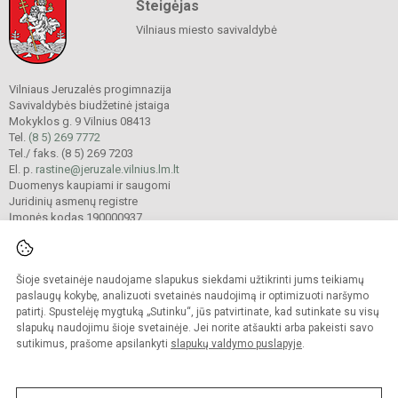
Steigėjas
Vilniaus miesto savivaldybė
Vilniaus Jeruzalės progimnazija
Savivaldybės biudžetinė įstaiga
Mokyklos g. 9 Vilnius 08413
Tel.
(8 5) 269 7772
Tel./ faks. (8 5) 269 7203
El. p.
rastine@jeruzale.vilnius.lm.lt
Duomenys kaupiami ir saugomi
Juridinių asmenų registre
Įmonės kodas 190000937
Šioje svetainėje naudojame slapukus siekdami užtikrinti jums teikiamų
© 2024. Vilniaus Jeruzalės progimnazija. Visos teisės saugomos.
Kopijuoti turinį be raštiško gimnazijos sutikimo griežtai draudžiama.
paslaugų kokybę, analizuoti svetainės naudojimą ir optimizuoti naršymo
patirtį. Spustelėję mygtuką „Sutinku“, jūs patvirtinate, kad sutinkate su visų
Prieinamumo paraiška
Slapukų valdymas
slapukų naudojimu šioje svetainėje. Jei norite atšaukti arba pakeisti savo
sutikimus, prašome apsilankyti
slapukų valdymo puslapyje
.
Sumanus būdas atnaujinti
mokyklos interneto
svetainę