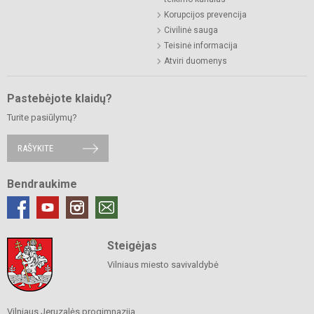
Korupcijos prevencija
Civilinė sauga
Teisinė informacija
Atviri duomenys
Pastebėjote klaidų?
Turite pasiūlymų?
RAŠYKITE
Bendraukime
Steigėjas
Vilniaus miesto savivaldybė
Vilniaus Jeruzalės progimnazija