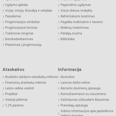
Ugdymo aplinka
Pagrindinis ugdymas
Vizija, misija, filosofija ir vertybės
Visos dienos mokykla
Pasiekimai
Neformalusis švietimas
Progimnazijos simboliai
Pagalba mokiniams ir tėvams
Progimnazijos himnas
Mokinių maitinimas
Tradiciniai renginiai
Patalpų nuoma
Bendradarbiavimas
Biblioteka
Priėmimas į progimnaziją
Ataskaitos
Informacija
Biudžeto vykdymo ataskaitų rinkiniai
Nuorodos
Finansinių ataskaitų rinkiniai
Laisvos darbo vietos
Lėšos veiklai viešinti
Asmens duomenų apsauga
Projektai
Konsultavimasis su visuomene
Viešieji pirkimai
Dažniausiai užduodami klausimai
1,2% parama
Pranešėjų apsauga
Vidinis informacijos apie pažeidimus
teikimo kanalas