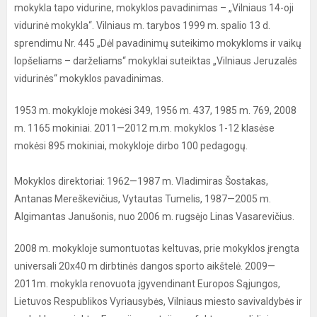
mokykla tapo vidurine, mokyklos pavadinimas – „Vilniaus 14-oji
vidurinė mokykla“. Vilniaus m. tarybos 1999 m. spalio 13 d.
sprendimu Nr. 445 „Dėl pavadinimų suteikimo mokykloms ir vaikų
lopšeliams – darželiams“ mokyklai suteiktas „Vilniaus Jeruzalės
vidurinės“ mokyklos pavadinimas.
1953 m. mokykloje mokėsi 349, 1956 m. 437, 1985 m. 769, 2008
m. 1165 mokiniai. 2011—2012 m.m. mokyklos 1-12 klasėse
mokėsi 895 mokiniai, mokykloje dirbo 100 pedagogų.
Mokyklos direktoriai: 1962—1987 m. Vladimiras Šostakas,
Antanas Mereškevičius, Vytautas Tumelis, 1987—2005 m.
Algimantas Janušonis, nuo 2006 m. rugsėjo Linas Vasarevičius.
2008 m. mokykloje sumontuotas keltuvas, prie mokyklos įrengta
universali 20x40 m dirbtinės dangos sporto aikštelė. 2009—
2011m. mokykla renovuota įgyvendinant Europos Sąjungos,
Lietuvos Respublikos Vyriausybės, Vilniaus miesto savivaldybės ir