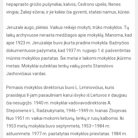
nepaprasto grožio pušynėliai, kalvos, Cedrono upelis, Neries
vingiai, Žalieji ežerai, ir jie kėlėsi čia gyventi, statėsi namus, kūrėsi.
Jeruzalė augo, plėtėsi. Vaikus reikėjo mokyti, trūko mokyklos. Tų
laikų archyvuose nerasta medžiagos apie mokyklą. Manoma, kad
apie 1923 m. Jeruzalėje buvo įkurta pradinė mokykla. Bažnyčios
dokumentuose pažymėta, kad 1937 m. rugsėjo 1 d. pašventintas
mūrinis mokyklos pastatas. Šie metai ir laikomi mokyklos įkūrimo
metais. Mokyklai suteiktas lenkų vaikų poeto Stanislovo
Jachovičiaus vardas.
Pirmasis mokyklos direktorius buvo L. Liminovičius, kuris
prasidėjus II-jam pasauliniam karui išvyko iš Lietuvos ir daugiau
čia nesugrįžo. 1940 m. mokyklai vadovavodirektorės A.
Steponienė ir L. Radziukynaitė, 1946–1949 m. Ivanas Zbojevas.
Nuo 1951 m. vaikai mokomi lietuvių, lenkų ir rusų kalbomis. Iki
1953 metų mokykla buvo septynmetė, 1953—1984 m.
aštuonmetė. 1977 m. pastatytas mokyklos priestatas. 1984 m.