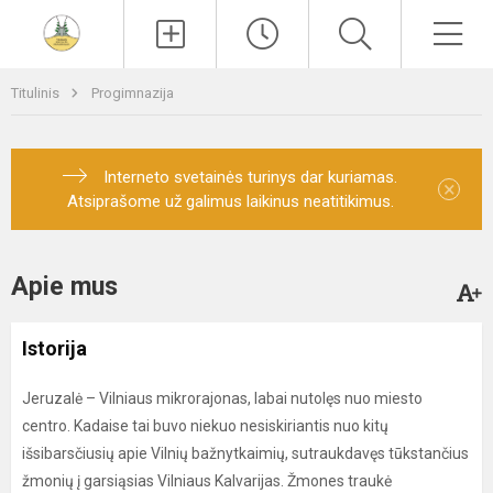
Paieška
Men
Titulinis
Progimnazija
Interneto svetainės turinys dar kuriamas.
×
Atsiprašome už galimus laikinus neatitikimus.
Apie mus
Istorija
Jeruzalė – Vilniaus mikrorajonas, labai nutolęs nuo miesto
centro. Kadaise tai buvo niekuo nesiskiriantis nuo kitų
išsibarsčiusių apie Vilnių bažnytkaimių, sutraukdavęs tūkstančius
žmonių į garsiąsias Vilniaus Kalvarijas. Žmones traukė