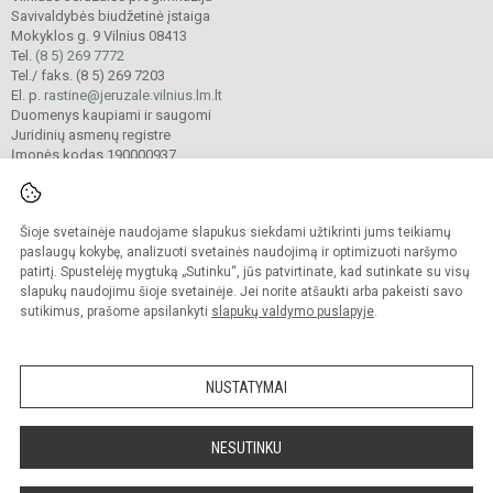
Savivaldybės biudžetinė įstaiga
Mokyklos g. 9 Vilnius 08413
Tel.
(8 5) 269 7772
Tel./ faks. (8 5) 269 7203
El. p.
rastine@jeruzale.vilnius.lm.lt
Duomenys kaupiami ir saugomi
Juridinių asmenų registre
Įmonės kodas 190000937
Šioje svetainėje naudojame slapukus siekdami užtikrinti jums teikiamų
© 2024. Vilniaus Jeruzalės progimnazija. Visos teisės saugomos.
Kopijuoti turinį be raštiško gimnazijos sutikimo griežtai draudžiama.
paslaugų kokybę, analizuoti svetainės naudojimą ir optimizuoti naršymo
patirtį. Spustelėję mygtuką „Sutinku“, jūs patvirtinate, kad sutinkate su visų
Prieinamumo paraiška
Slapukų valdymas
slapukų naudojimu šioje svetainėje. Jei norite atšaukti arba pakeisti savo
sutikimus, prašome apsilankyti
slapukų valdymo puslapyje
.
Sumanus būdas atnaujinti
mokyklos interneto
svetainę
NUSTATYMAI
NESUTINKU