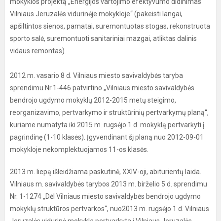
mokyklos projektą „Energijos vartojimo efektyvumo didinimas
Vilniaus Jeruzalės vidurinėje mokykloje“ (pakeisti langai,
apšiltintos sienos, pamatai, suremontuotas stogas, rekonstruota
sporto salė, suremontuoti sanitariniai mazgai, atliktas dalinis
vidaus remontas).
2012 m. vasario 8 d. Vilniaus miesto savivaldybės taryba
sprendimu Nr.1-446 patvirtino „Vilniaus miesto savivaldybės
bendrojo ugdymo mokyklų 2012-2015 metų steigimo,
reorganizavimo, pertvarkymo ir struktūrinių pertvarkymų planą“,
kuriame numatyta iki 2015 m. rugsėjo 1 d. mokyklą pertvarkyti į
pagrindinę (1-10 klasės). Įgyvendinant šį planą nuo 2012-09-01
mokykloje nekomplektuojamos 11-os klasės.
2013 m. liepą išleidžiama paskutinė, XXIV-oji, abiturientų laida.
Vilniaus m. savivaldybės tarybos 2013 m. birželio 5 d. sprendimu
Nr. 1-1274 „Dėl Vilniaus miesto savivaldybės bendrojo ugdymo
mokyklų struktūros pertvarkos“, nuo2013 m. rugsėjo 1 d. Vilniaus