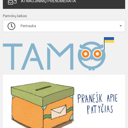
ATNAUJINIMŲ PRENUMERATA
Pamokų laikas
Pertrauka