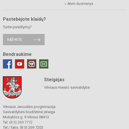
Atviri duomenys
Pastebėjote klaidų?
Turite pasiūlymų?
RAŠYKITE
Bendraukime
Steigėjas
Vilniaus miesto savivaldybė
Vilniaus Jeruzalės progimnazija
Savivaldybės biudžetinė įstaiga
Mokyklos g. 9 Vilnius 08413
Tel.
(8 5) 269 7772
Tel./ faks. (8 5) 269 7203