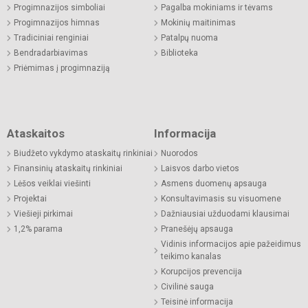
Progimnazijos simboliai
Pagalba mokiniams ir tėvams
Progimnazijos himnas
Mokinių maitinimas
Tradiciniai renginiai
Patalpų nuoma
Bendradarbiavimas
Biblioteka
Priėmimas į progimnaziją
Ataskaitos
Informacija
Biudžeto vykdymo ataskaitų rinkiniai
Nuorodos
Finansinių ataskaitų rinkiniai
Laisvos darbo vietos
Lėšos veiklai viešinti
Asmens duomenų apsauga
Projektai
Konsultavimasis su visuomene
Viešieji pirkimai
Dažniausiai užduodami klausimai
1,2% parama
Pranešėjų apsauga
Vidinis informacijos apie pažeidimus
teikimo kanalas
Korupcijos prevencija
Civilinė sauga
Teisinė informacija