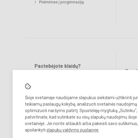
Priėmimas į progimnaziją
Pastebėjote klaidų?
Bend
Turite pasiūlymų?
RAŠYKITE
Šioje svetainėje naudojame slapukus siekdami užtikrinti j
teikiamų paslaugų kokybę, analizuoti svetainės naudojimą 
optimizuoti naršymo patirtį. Spustelėję mygtuką „Sutinku“,
patvirtinate, kad sutinkate su visų slapukų naudojimu šioje
svetainėje. Jei norite atšaukti arba pakeisti savo sutikimu
© 2024. Vilniaus Jeruzalės progimnazija. Visos teisės saugomos.
apsilankyti
slapukų valdymo puslapyje
.
Kopijuoti turinį be raštiško gimnazijos sutikimo griežtai draudžiama.