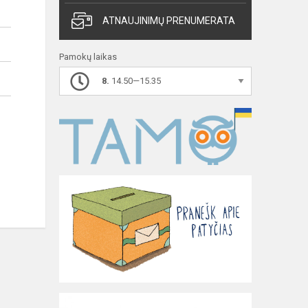
ATNAUJINIMŲ PRENUMERATA
Pamokų laikas
8.
14.50—15.35