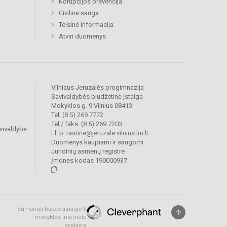
Korupcijos prevencija
Civilinė sauga
Teisinė informacija
Atviri duomenys
Vilniaus Jeruzalės progimnazija
Savivaldybės biudžetinė įstaiga
Mokyklos g. 9 Vilnius 08413
Tel.
(8 5) 269 7772
Tel./ faks. (8 5) 269 7203
vivaldybė
El. p.
rastine@jeruzale.vilnius.lm.lt
Duomenys kaupiami ir saugomi
Juridinių asmenų registre
Įmonės kodas 190000937
Sumanus būdas atnaujinti
mokyklos interneto
svetainę