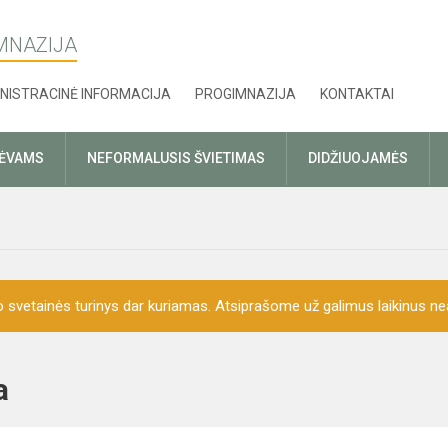
MNAZIJA
NISTRACINĖ INFORMACIJA
PROGIMNAZIJA
KONTAKTAI
TĖVAMS
NEFORMALUSIS ŠVIETIMAS
DIDŽIUOJAMĖS
o svetainės turinys dar kuriamas. Atsiprašome už galimus laikinus nea
ija