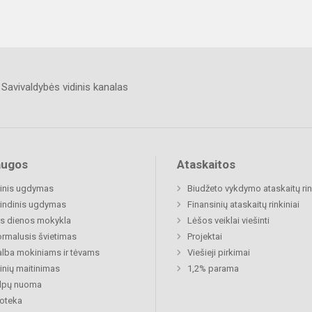
Savivaldybės vidinis kanalas
augos
Ataskaitos
inis ugdymas
Biudžeto vykdymo ataskaitų rin
indinis ugdymas
Finansinių ataskaitų rinkiniai
s dienos mokykla
Lėšos veiklai viešinti
rmalusis švietimas
Projektai
lba mokiniams ir tėvams
Viešieji pirkimai
nių maitinimas
1,2% parama
alpų nuoma
ioteka