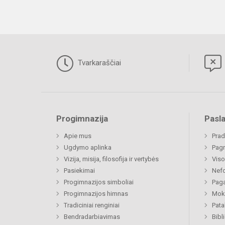
Tvarkaraščiai
Progimnazija
Pasl
Apie mus
Prad
Ugdymo aplinka
Pagr
Vizija, misija, filosofija ir vertybės
Viso
Pasiekimai
Nefo
Progimnazijos simboliai
Paga
Progimnazijos himnas
Moki
Tradiciniai renginiai
Pat
Bendradarbiavimas
Bibl