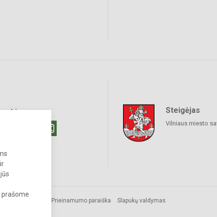
Steigėjas
raukime
Vilniaus miesto sa
ums
ir
 jūs
s, prašome
Prieinamumo paraiška
Slapukų valdymas