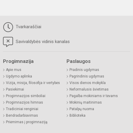
Tvarkaraščiai
Savivaldybės vidinis kanalas
Progimnazija
Paslaugos
Apie mus
Pradinis ugdymas
Ugdymo aplinka
Pagrindinis ugdymas
Vizija, misija, filosofija ir vertybės
Visos dienos mokykla
Pasiekimai
Neformalusis švietimas
Progimnazijos simboliai
Pagalba mokiniams ir tėvams
Progimnazijos himnas
Mokinių maitinimas
Tradiciniai renginiai
Patalpų nuoma
Bendradarbiavimas
Biblioteka
Priėmimas į progimnaziją