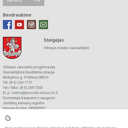
RAŠYKITE
Bendraukime
Steigėjas
Vilniaus miesto savivaldybė
Vilniaus Jeruzalės progimnazija
Savivaldybės biudžetinė įstaiga
Mokyklos g. 9 Vilnius 08413
Tel.
(8 5) 269 7772
Tel./ faks. (8 5) 269 7203
El. p.
rastine@jeruzale.vilnius.lm.lt
Duomenys kaupiami ir saugomi
Juridinių asmenų registre
Įmonės kodas 190000937