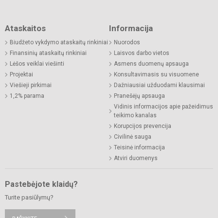
Ataskaitos
Informacija
Biudžeto vykdymo ataskaitų rinkiniai
Nuorodos
Finansinių ataskaitų rinkiniai
Laisvos darbo vietos
Lėšos veiklai viešinti
Asmens duomenų apsauga
Projektai
Konsultavimasis su visuomene
Viešieji pirkimai
Dažniausiai užduodami klausimai
1,2% parama
Pranešėjų apsauga
Vidinis informacijos apie pažeidimus
teikimo kanalas
Korupcijos prevencija
Civilinė sauga
Teisinė informacija
Atviri duomenys
Pastebėjote klaidų?
Turite pasiūlymų?