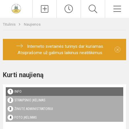
Paieška
Men
Titulinis
Naujienos
Interneto svetainės turinys dar kuriamas.
×
Atsiprašome už galimus laikinus neatitikimus.
Kurti naujieną
INFO
STRAIPSNIO ĮKĖLIMAS
ŽINUTĖ ADMINISTRATORIUI
FOTO ĮKĖLIMAS