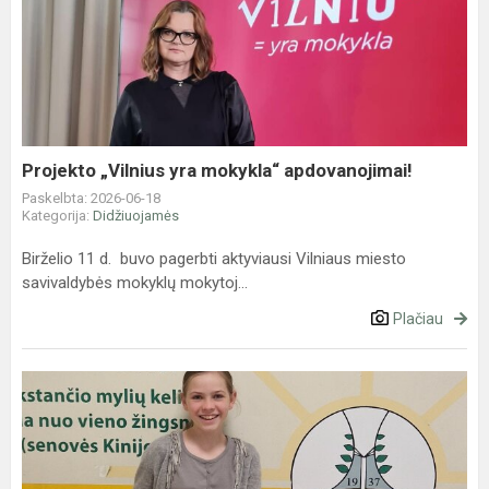
„Vilnius
yra
mokykla“
apdovanojimai!
Projekto „Vilnius yra mokykla“ apdovanojimai!
Paskelbta: 2026-06-18
Kategorija:
Didžiuojamės
Birželio 11 d. buvo pagerbti aktyviausi Vilniaus miesto
savivaldybės mokyklų mokytoj...
Plačiau
Pirmoji
vieta
Vilniaus
miesto
technologijų