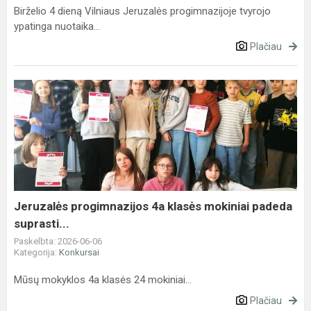
Birželio 4 dieną Vilniaus Jeruzalės progimnazijoje tvyrojo
ypatinga nuotaika...
Plačiau
Jeruzalės
progimnazijos
4a
klasės
mokiniai
padeda
suprasti...
Jeruzalės progimnazijos 4a klasės mokiniai padeda
suprasti...
Paskelbta: 2026-06-06
Kategorija:
Konkursai
Mūsų mokyklos 4a klasės 24 mokiniai...
Plačiau