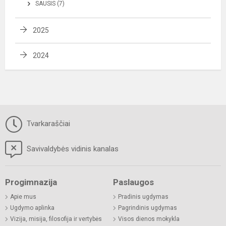
SAUSIS (7)
2025
2024
Tvarkaraščiai
Savivaldybės vidinis kanalas
Progimnazija
Paslaugos
Apie mus
Pradinis ugdymas
Ugdymo aplinka
Pagrindinis ugdymas
Vizija, misija, filosofija ir vertybės
Visos dienos mokykla