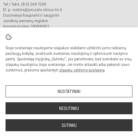
Tel./ faks. (8 5) 269 7203
El. p.
rastine@jeruzale.vilnius.lm.lt
Duomenys kaupiami ir saugomi
Juridinių asmenų registre
Įmonės kodas 190000937
Šioje svetainėje naudojame slapukus siekdami užtikrinti jums teikiamų
© 2024. Vilniaus Jeruzalės progimnazija. Visos teisės saugomos.
Kopijuoti turinį be raštiško gimnazijos sutikimo griežtai draudžiama.
paslaugų kokybę, analizuoti svetainės naudojimą ir optimizuoti naršymo
patirtį. Spustelėję mygtuką „Sutinku“, jūs patvirtinate, kad sutinkate su visų
Prieinamumo paraiška
Slapukų valdymas
slapukų naudojimu šioje svetainėje. Jei norite atšaukti arba pakeisti savo
sutikimus, prašome apsilankyti
slapukų valdymo puslapyje
.
Sumanus būdas atnaujinti
mokyklos interneto
svetainę
NUSTATYMAI
NESUTINKU
SUTINKU