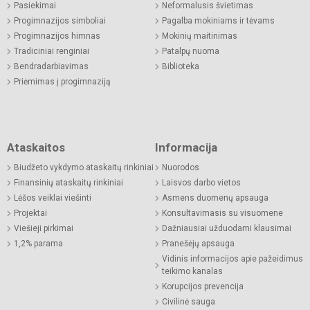
Pasiekimai
Neformalusis švietimas
Progimnazijos simboliai
Pagalba mokiniams ir tėvams
Progimnazijos himnas
Mokinių maitinimas
Tradiciniai renginiai
Patalpų nuoma
Bendradarbiavimas
Biblioteka
Priėmimas į progimnaziją
Ataskaitos
Informacija
Biudžeto vykdymo ataskaitų rinkiniai
Nuorodos
Finansinių ataskaitų rinkiniai
Laisvos darbo vietos
Lėšos veiklai viešinti
Asmens duomenų apsauga
Projektai
Konsultavimasis su visuomene
Viešieji pirkimai
Dažniausiai užduodami klausimai
1,2% parama
Pranešėjų apsauga
Vidinis informacijos apie pažeidimus
teikimo kanalas
Korupcijos prevencija
Civilinė sauga