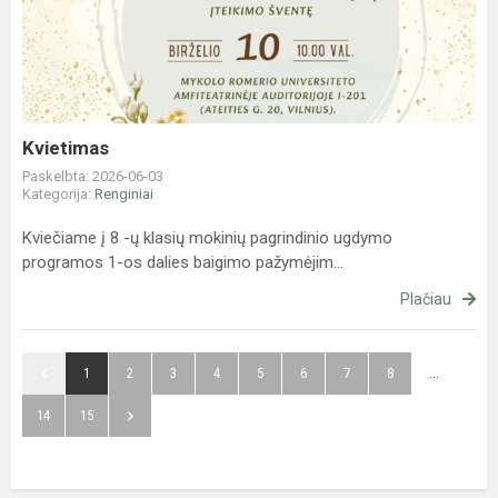
Kvietimas
Paskelbta: 2026-06-03
Kategorija:
Renginiai
Kviečiame į 8 -ų klasių mokinių pagrindinio ugdymo
programos 1-os dalies baigimo pažymėjim...
Plačiau
1
2
3
4
5
6
7
8
...
14
15