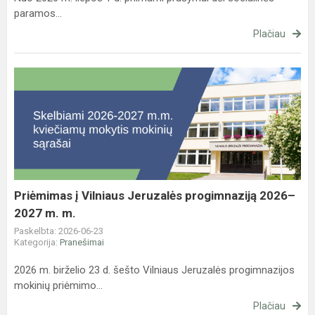
paramos...
Plačiau
Priėmimas
į
Vilniaus
Jeruzalės
progimnaziją
2026–
2027
m.
Priėmimas į Vilniaus Jeruzalės progimnaziją 2026–
m.
2027 m. m.
Paskelbta: 2026-06-23
Kategorija:
Pranešimai
2026 m. birželio 23 d. šešto Vilniaus Jeruzalės progimnazijos
mokinių priėmimo...
Plačiau