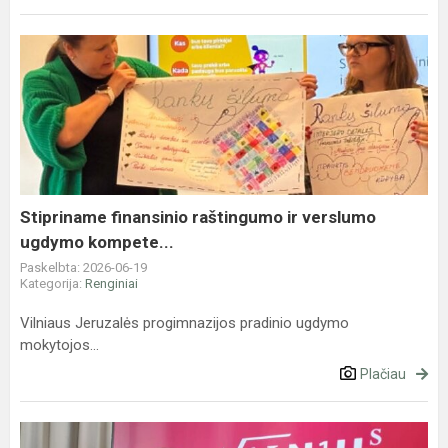
Stipriname
finansinio
raštingumo
ir
verslumo
ugdymo
kompete...
Stipriname finansinio raštingumo ir verslumo
ugdymo kompete...
Paskelbta: 2026-06-19
Kategorija:
Renginiai
Vilniaus Jeruzalės progimnazijos pradinio ugdymo
mokytojos...
Plačiau
Projekto