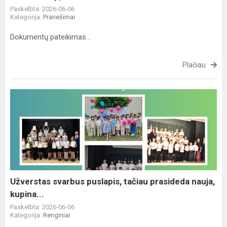
Paskelbta: 2026-06-06
Kategorija:
Pranešimai
Dokumentų pateikimas...
Plačiau
Užverstas
svarbus
puslapis,
tačiau
prasideda
nauja,
kupina...
Užverstas svarbus puslapis, tačiau prasideda nauja,
kupina...
Paskelbta: 2026-06-06
Kategorija:
Renginiai