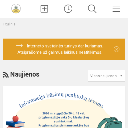
Paieška
Men
Titulinis
Interneto svetainės turinys dar kuriamas.
×
Atsiprašome už galimus laikinus neatitikimus.
RSS
Naujienos
Informacija
būsimų
5-
okų
tėvams