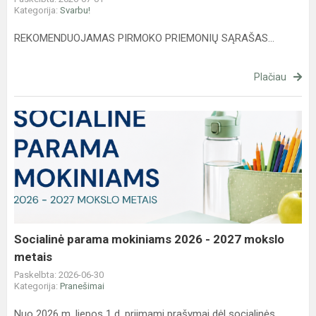
Kategorija:
Svarbu!
REKOMENDUOJAMAS PIRMOKO PRIEMONIŲ SĄRAŠAS...
Plačiau
Socialinė
parama
mokiniams
2026
-
2027
mokslo
metais
Socialinė parama mokiniams 2026 - 2027 mokslo
metais
Paskelbta: 2026-06-30
Kategorija:
Pranešimai
Nuo 2026 m. liepos 1 d. priimami prašymai dėl socialinės