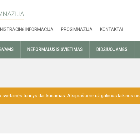
MNAZIJA
NISTRACINĖ INFORMACIJA
PROGIMNAZIJA
KONTAKTAI
TĖVAMS
NEFORMALUSIS ŠVIETIMAS
DIDŽIUOJAMĖS
o svetainės turinys dar kuriamas. Atsiprašome už galimus laikinus nea