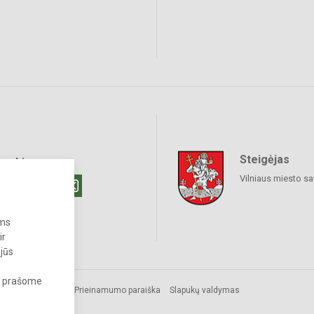
Steigėjas
raukime
Vilniaus miesto sa
ums
ir
 jūs
s, prašome
Prieinamumo paraiška
Slapukų valdymas