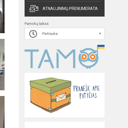
ATNAUJINIMŲ PRENUMERATA
Pamokų laikas
Pertrauka