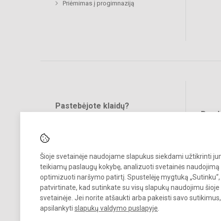
Priėmimas į progimnaziją
Pastebėjote klaidų?
Bend
Turite pasiūlymų?
RAŠYKITE
Šioje svetainėje naudojame slapukus siekdami užtikrinti j
teikiamų paslaugų kokybę, analizuoti svetainės naudojimą 
optimizuoti naršymo patirtį. Spustelėję mygtuką „Sutinku“,
patvirtinate, kad sutinkate su visų slapukų naudojimu šioje
svetainėje. Jei norite atšaukti arba pakeisti savo sutikimu
© 2024. Vilniaus Jeruzalės progimnazija. Visos teisės saugomos.
apsilankyti
slapukų valdymo puslapyje
.
Kopijuoti turinį be raštiško gimnazijos sutikimo griežtai draudžiama.