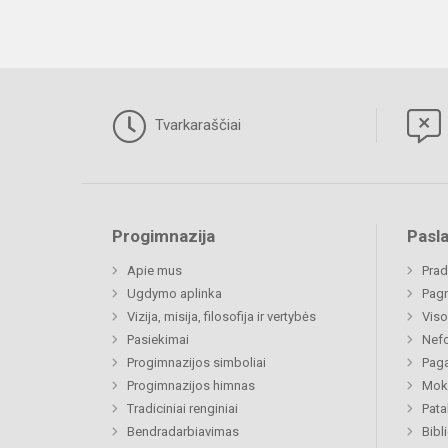
Tvarkaraščiai
Progimnazija
Pasl
Apie mus
Prad
Ugdymo aplinka
Pagr
Vizija, misija, filosofija ir vertybės
Viso
Pasiekimai
Nefo
Progimnazijos simboliai
Paga
Progimnazijos himnas
Moki
Tradiciniai renginiai
Pat
Bendradarbiavimas
Bibl