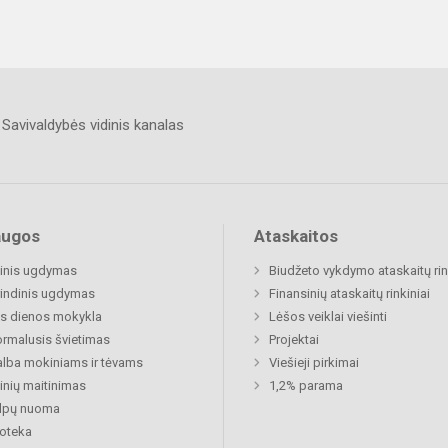
Savivaldybės vidinis kanalas
augos
Ataskaitos
inis ugdymas
Biudžeto vykdymo ataskaitų rin
indinis ugdymas
Finansinių ataskaitų rinkiniai
s dienos mokykla
Lėšos veiklai viešinti
rmalusis švietimas
Projektai
lba mokiniams ir tėvams
Viešieji pirkimai
nių maitinimas
1,2% parama
alpų nuoma
ioteka