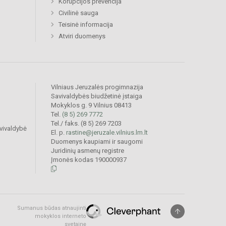
Korupcijos prevencija
Civilinė sauga
Teisinė informacija
Atviri duomenys
Vilniaus Jeruzalės progimnazija
Savivaldybės biudžetinė įstaiga
Mokyklos g. 9 Vilnius 08413
Tel.
(8 5) 269 7772
Tel./ faks. (8 5) 269 7203
vivaldybė
El. p.
rastine@jeruzale.vilnius.lm.lt
Duomenys kaupiami ir saugomi
Juridinių asmenų registre
Įmonės kodas 190000937
Sumanus būdas atnaujinti
mokyklos interneto
svetainę