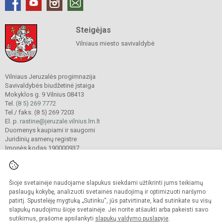
Steigėjas
Vilniaus miesto savivaldybė
Vilniaus Jeruzalės progimnazija
Savivaldybės biudžetinė įstaiga
Mokyklos g. 9 Vilnius 08413
Tel.
(8 5) 269 7772
Tel./ faks. (8 5) 269 7203
El. p.
rastine@jeruzale.vilnius.lm.lt
Duomenys kaupiami ir saugomi
Juridinių asmenų registre
Įmonės kodas 190000937
Šioje svetainėje naudojame slapukus siekdami užtikrinti jums teikiamų
© 2024. Vilniaus Jeruzalės progimnazija. Visos teisės saugomos.
Kopijuoti turinį be raštiško gimnazijos sutikimo griežtai draudžiama.
paslaugų kokybę, analizuoti svetainės naudojimą ir optimizuoti naršymo
patirtį. Spustelėję mygtuką „Sutinku“, jūs patvirtinate, kad sutinkate su visų
Prieinamumo paraiška
Slapukų valdymas
slapukų naudojimu šioje svetainėje. Jei norite atšaukti arba pakeisti savo
sutikimus, prašome apsilankyti
slapukų valdymo puslapyje
.
Sumanus būdas atnaujinti