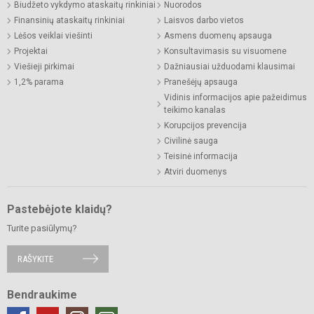
Biudžeto vykdymo ataskaitų rinkiniai
Nuorodos
Finansinių ataskaitų rinkiniai
Laisvos darbo vietos
Lėšos veiklai viešinti
Asmens duomenų apsauga
Projektai
Konsultavimasis su visuomene
Viešieji pirkimai
Dažniausiai užduodami klausimai
1,2% parama
Pranešėjų apsauga
Vidinis informacijos apie pažeidimus
teikimo kanalas
Korupcijos prevencija
Civilinė sauga
Teisinė informacija
Atviri duomenys
Pastebėjote klaidų?
Turite pasiūlymų?
RAŠYKITE
Bendraukime