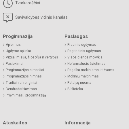
Tvarkaraščiai
Savivaldybės vidinis kanalas
Progimnazija
Paslaugos
Apie mus
Pradinis ugdymas
Ugdymo aplinka
Pagrindinis ugdymas
Vizija, misija, filosofija ir vertybės
Visos dienos mokykla
Pasiekimai
Neformalusis švietimas
Progimnazijos simboliai
Pagalba mokiniams ir tėvams
Progimnazijos himnas
Mokinių maitinimas
Tradiciniai renginiai
Patalpų nuoma
Bendradarbiavimas
Biblioteka
Priėmimas į progimnaziją
Ataskaitos
Informacija