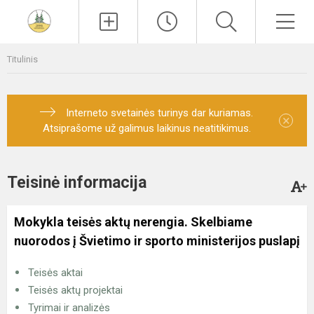
Paieška
Men
Titulinis
Interneto svetainės turinys dar kuriamas.
×
Atsiprašome už galimus laikinus neatitikimus.
Teisinė informacija
Mokykla teisės aktų nerengia. Skelbiame
nuorodos į Švietimo ir sporto ministerijos puslapį
Teisės aktai
Teisės aktų projektai
Tyrimai ir analizės