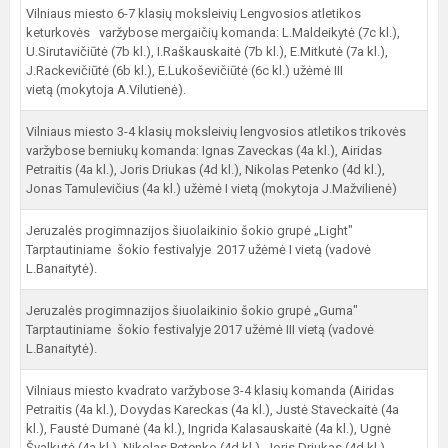
Vilniaus miesto 6-7 klasių moksleivių Lengvosios atletikos
keturkovės varžybose mergaičių komanda: L.Maldeikytė (7c kl.),
U.Sirutavičiūtė (7b kl.), I.Raškauskaitė (7b kl.), E.Mitkutė (7a kl.),
J.Rackevičiūtė (6b kl.), E.Lukoševičiūtė (6c kl.) užėmė III
vietą (mokytoja A.Vilutienė).
Vilniaus miesto 3-4 klasių moksleivių lengvosios atletikos trikovės
varžybose berniukų komanda: Ignas Zaveckas (4a kl.), Airidas
Petraitis (4a kl.), Joris Driukas (4d kl.), Nikolas Petenko (4d kl.),
Jonas Tamulevičius (4a kl.) užėmė I vietą (mokytoja J.Mažvilienė)
Jeruzalės progimnazijos šiuolaikinio šokio grupė „Light"
Tarptautiniame šokio festivalyje 2017 užėmė I vietą (vadovė
L.Banaitytė).
Jeruzalės progimnazijos šiuolaikinio šokio grupė „Guma"
Tarptautiniame šokio festivalyje 2017 užėmė III vietą (vadovė
L.Banaitytė).
Vilniaus miesto kvadrato varžybose 3-4 klasių komanda (Airidas
Petraitis (4a kl.), Dovydas Kareckas (4a kl.), Justė Staveckaitė (4a
kl.), Faustė Dumanė (4a kl.), Ingrida Kalasauskaitė (4a kl.), Ugnė
Švalkutė (4a kl.), Nikolas Petenko (4d kl.), Joris Driukas (4d kl.),