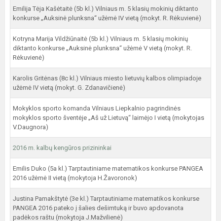
Emilija Tėja Kašėtaitė (5b kl.) Vilniaus m. 5 klasių mokinių diktanto
konkurse „Auksinė plunksna“ užėmė IV vietą (mokyt. R. Rėkuvienė)
Kotryna Marija Vildžiūnaitė (5b kl.) Vilniaus m. 5 klasių mokinių
diktanto konkurse „Auksinė plunksna“ užėmė V vietą (mokyt. R.
Rėkuvienė)
Karolis Gritėnas (8c kl.) Vilniaus miesto lietuvių kalbos olimpiadoje
užėmė IV vietą (mokyt. G. Zdanavičienė)
Mokyklos sporto komanda Vilniaus Liepkalnio pagrindinės
mokyklos sporto šventėje „Aš už Lietuvą“ laimėjo I vietą (mokytojas
V.Daugnora)
2016 m. kalbų kengūros prizininkai
Emilis Duko (5a kl.) Tarptautiniame matematikos konkurse PANGEA
2016 užėmė II vietą (mokytoja H.Žavoronok)
Justina Pamakštytė (3e kl.) Tarptautiniame matematikos konkurse
PANGEA 2016 pateko į šalies dešimtuką ir buvo apdovanota
padėkos raštu (mokytoja J.Mažvilienė)