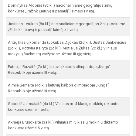
Dominykas Aldonis (8c kl.) nacionaliniame geografijos žinių
konkurse „Pažink Lietuvą ir pasaulį“ laimėjo I vietą.
Justinas Letukas (8a kl.) nacionaliniame geografijos žinių konkurse
„Pažink Lietuvą ir pasaulį“ laimėjo II vietą.
Antrų klasių komanda (Jokūbas Dijokas (2d kl.), Justas Jankevičius
(2d kl.), Kotryna Kairytė (2c kl.), Motiejus Žukas (2c kl.) Vilniaus
mokyklų šachmatų varžybose užėmė III-ąją vietą.
Patricija Ruzaitė (7b kl.) lietuvių kalbos olimpiadoje „Kings"
Respublikoje užėmė III vietą.
Almilė Šernaitė (4d kl.) lietuvių kalbos olimpiadoje „Kings"
Respublikoje užėmė III vietą.
Gabrielė Jarmalaitė (4a kl.) Vilniaus m. 4 klasių mokinių diktanto
konkurse užėmė II vietą.
Akmėja Brusokaitė (3a kl.) Vilniaus m. 3 klasių mokinių diktanto
konkurse užėmė 5 vietą.