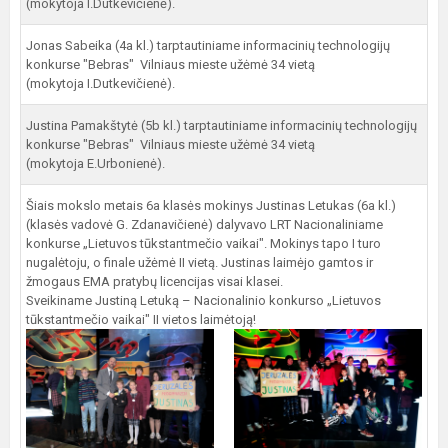
(mokytoja I.Dutkevičienė).
Jonas Sabeika (4a kl.) tarptautiniame informacinių technologijų
konkurse "Bebras" Vilniaus mieste užėmė 34 vietą
(mokytoja I.Dutkevičienė).
Justina Pamakštytė (5b kl.) tarptautiniame informacinių technologijų
konkurse "Bebras" Vilniaus mieste užėmė 34 vietą
(mokytoja E.Urbonienė).
Šiais mokslo metais 6a klasės mokinys Justinas Letukas (6a kl.)
(klasės vadovė G. Zdanavičienė) dalyvavo LRT Nacionaliniame
konkurse „Lietuvos tūkstantmečio vaikai". Mokinys tapo I turo
nugalėtoju, o finale užėmė II vietą. Justinas laimėjo gamtos ir
žmogaus EMA pratybų licencijas visai klasei.
Sveikiname Justiną Letuką – Nacionalinio konkurso „Lietuvos
tūkstantmečio vaikai" II vietos laimėtoją!