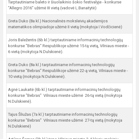
Tarptautiniame baleto ir šiuolaikinio šokio festivalyje - konkurse
"Allegro 2016" užėmė III vietą (vadovė L.Banaitytė)
Greta Duko (8a kl.) Nacionalinės moksleivių akademijos
matematikos olimpiadoje užėmė II vietą (mokytoja I.Vodčicienė)
Joris Baležentis (6b kl.) tarptautiniame informacinių technologijų
konkurse "Bebras" Respublikoje užėmė 15-tą vietą, Vilniaus mieste -
6 vietą (mokytoja N.Dulskienė).
Greta Duko (8a kl.) tarptautiniame informacinių technologijų
konkurse "Bebras" Respublikoje užėmė 22-ą vietą, Vilniaus mieste -
10 vietą (mokytoja N.Dulskienė).
Agnė Laukaitė (6b kl.) tarptautiniame informacinių technologijų
konkurse "Bebras" Vilniaus mieste užėmė 26-tą vietą (mokytoja
N.Dulskienė).
Tajus Šliužas (7a kl.) tarptautiniame informacinių technologijų
konkurse "Bebras" Vilniaus mieste užėmė 27-tą vietą (mokytoja
N.Dulskienė)