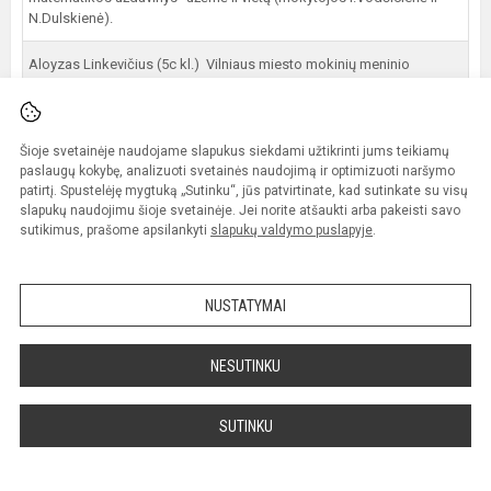
N.Dulskienė).
Aloyzas Linkevičius (5c kl.) Vilniaus miesto mokinių meninio
skaitymo konkurse laimėjo paskatinamąją vietą (mokytoja I.
Gustienė)
Šioje svetainėje naudojame slapukus siekdami užtikrinti jums teikiamų
Greta Duko (7a kl.) Respublikiniame geografijos žinių konkurse
paslaugų kokybę, analizuoti svetainės naudojimą ir optimizuoti naršymo
„Pažink Lietuvos miestus" tapo nugalėtoja (mokytoja A.Kuckaitė)
patirtį. Spustelėję mygtuką „Sutinku“, jūs patvirtinate, kad sutinkate su visų
slapukų naudojimu šioje svetainėje. Jei norite atšaukti arba pakeisti savo
Pradinių klasių rinktinė Vilniaus m. estafečių varžybų "Drąsūs, stiprūs,
sutikimus, prašome apsilankyti
slapukų valdymo puslapyje
.
vikrūs" pirmajame etape užėmė III-ąją vietą (mokytoja J. Mažvilienė)
Projekto „Etnografiniai Lietuvos regionai“ dalyviai Vilniaus miesto 8-
NUSTATYMAI
12 klasių mokinių etnografinėje konferencijoje – konkurse užėmė I
vietą (mokytojos G.Zdanavičienė ir I.Gustienė)
NESUTINKU
Ieva Daugialaitė (7a kl) Vilniaus m. eilėraščių konkurse „Labai
paprastas konkursas 2015" tapo laureate (mokytoja I.Gustienė)
SUTINKU
Greta Duko (7a kl) Vilniaus m. eilėraščių konkurse „Labai paprastas
konkursas 2015" tapo laureate (mokytoja I.Gustienė)