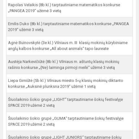
Rapolas Velaikis (8b kl.) tarptautiniame matematikos konkurse
„PANGEA 2019“ užėmė 3 vietą
Emilis Duko (8b kl.) tarptautiniame matematikos konkurse „PANGEA
2019“ užėmė 3 vietą
Agnė Buinovskytė (3e kl.) Vilniaus m. III klasių mokinių kūrybiniame
anglų kalbos konkurse „All about animals“ tapo laureate
Austėja Narkevičiūtė (8b kl.) Vilniaus m. aštuntų klasių mokinių
rašinio konkurse „(Ne) laiminga pirmoji meilė“ užėmė 3 vietą
Liepa Girniūtė (5b kl.) Vilniaus miesto 5-ų klasių mokinių diktanto
konkurse „Auksinė plunksna 2019“ užėmė 1 vietą
Šiuolaikinio šokio grupė „LIGHT“ tarptautiniame šokių festivalyje
SPACE 2019 užėmė 2 vietą
Šiuolaikinio šokio grupė „GUMA“ tarptautiniame šokių festivalyje
SPACE 2019 užėmė 2 vietą
Šiuolaikinio šokio grupė „LIGHT JUNIORS“ tarptautiniame šokių