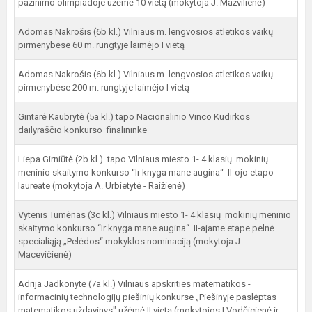
pažinimo olimpiadoje užėmė 10 vietą (mokytoja J. Mažvilienė)
Adomas Nakrošis (6b kl.) Vilniaus m. lengvosios atletikos vaikų
pirmenybėse 60 m. rungtyje laimėjo I vietą
Adomas Nakrošis (6b kl.) Vilniaus m. lengvosios atletikos vaikų
pirmenybėse 200 m. rungtyje laimėjo I vietą
Gintarė Kaubrytė (5a kl.) tapo Nacionalinio Vinco Kudirkos
dailyraščio konkurso finalininke
Liepa Girniūtė (2b kl.) tapo Vilniaus miesto 1- 4 klasių mokinių
meninio skaitymo konkurso “Ir knyga mane augina“ II-ojo etapo
laureate (mokytoja A. Urbietytė - Raižienė)
Vytenis Tumėnas (3c kl.) Vilniaus miesto 1- 4 klasių mokinių meninio
skaitymo konkurso “Ir knyga mane augina“ II-ajame etape pelnė
specialiąją „Pelėdos“ mokyklos nominaciją (mokytoja J.
Macevičienė)
Adrija Jadkonytė (7a kl.) Vilniaus apskrities matematikos -
informacinių technologijų piešinių konkurse „Piešinyje paslėptas
matematikos uždavinys" užėmė II vietą (mokytojos I.Vodčicienė ir