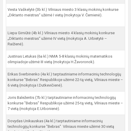
Vesta Vaškelytė (3b kl.) Vilniaus miesto 3 klasių mokinių konkurse
„Diktanto meistras“ užėmė I vietą (mokytoja V. Černienė).
Liepa Girniūtė (4b kl.) Vilniaus miesto 4 klasių mokinių konkurse
„Diktanto meistras“ užėmė IV vietą (mokytoja A. Urbietytė –
Raižienė).
Justinas Letukas (6a kl.) NMA 5-8 klasių mokinių matematikos
olimpiadoje užėmė III vietą (mokytoja H.Žavoronok).
Erikas Sverbinenko (4a kl.) tarptautiniame informacinių technologijų
konkurse "Bebras" Respublikoje užėmė 22-tą vietą, Vilniaus mieste –
6 vietą (mokytoja I.Dutkevičienė).
Joris Baležentis (7b kl.) tarptautiniame informacinių technologijų
konkurse "Bebras" Respublikoje užėmė 25-tą vietą, Vilniaus mieste –
7 vietą (mokytoja E.Urbonienė).
Dovydas Unikauskas (4a kl.) tarptautiniame informacinių
technologijų konkurse "Bebras" Vilniaus mieste užėmė 30 vietą