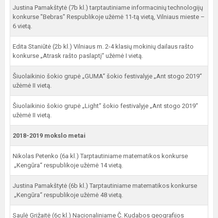
Justina Pamakštytė (7b kl.) tarptautiniame informacinių technologijų
konkurse "Bebras" Respublikoje užėmė 11-tą vietą, Vilniaus mieste –
6 vietą.
Edita Staniūtė (2b kl.) Vilniaus m. 2-4 klasių mokinių dailaus rašto
konkurse „Atrask rašto paslaptį“ užėmė I vietą.
Šiuolaikinio šokio grupė „GUMA“ šokio festivalyje „Ant stogo 2019“
užėmė II vietą.
Šiuolaikinio šokio grupė „Light“ šokio festivalyje „Ant stogo 2019“
užėmė II vietą.
2018-2019 mokslo metai
Nikolas Petenko (6a kl.) Tarptautiniame matematikos konkurse
„Kengūra“ respublikoje užėmė 14 vietą.
Justina Pamakštytė (6b kl.) Tarptautiniame matematikos konkurse
„Kengūra“ respublikoje užėmė 48 vietą.
Saulė Grižaitė (6c kl.) Nacionaliniame Č. Kudabos geografijos