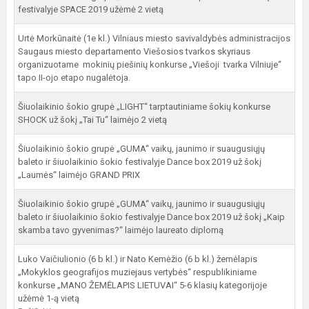
festivalyje SPACE 2019 užėmė 2 vietą
Urtė Morkūnaitė (1e kl.) Vilniaus miesto savivaldybės administracijos
Saugaus miesto departamento Viešosios tvarkos skyriaus
organizuotame mokinių piešinių konkurse „Viešoji tvarka Vilniuje“
tapo II-ojo etapo nugalėtoja.
Šiuolaikinio šokio grupė „LIGHT“ tarptautiniame šokių konkurse
SHOCK už šokį „Tai Tu“ laimėjo 2 vietą
Šiuolaikinio šokio grupė „GUMA“ vaikų, jaunimo ir suaugusiųjų
baleto ir šiuolaikinio šokio festivalyje Dance box 2019 už šokį
„Laumės“ laimėjo GRAND PRIX
Šiuolaikinio šokio grupė „GUMA“ vaikų, jaunimo ir suaugusiųjų
baleto ir šiuolaikinio šokio festivalyje Dance box 2019 už šokį „Kaip
skamba tavo gyvenimas?“ laimėjo laureato diplomą
Luko Vaičiulionio (6 b kl.) ir Nato Kemėžio (6 b kl.) žemėlapis
„Mokyklos geografijos muziejaus vertybės“ respublikiniame
konkurse „MANO ŽEMĖLAPIS LIETUVAI“ 5-6 klasių kategorijoje
užėmė 1-ą vietą