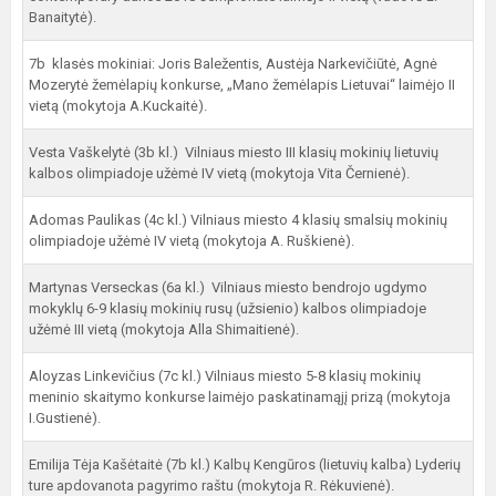
Banaitytė).
7b klasės mokiniai: Joris Baležentis, Austėja Narkevičiūtė, Agnė
Mozerytė žemėlapių konkurse, „Mano žemėlapis Lietuvai“ laimėjo II
vietą (mokytoja A.Kuckaitė).
Vesta Vaškelytė (3b kl.) Vilniaus miesto III klasių mokinių lietuvių
kalbos olimpiadoje užėmė IV vietą (mokytoja Vita Černienė).
Adomas Paulikas (4c kl.) Vilniaus miesto 4 klasių smalsių mokinių
olimpiadoje užėmė IV vietą (mokytoja A. Ruškienė).
Martynas Verseckas (6a kl.) Vilniaus miesto bendrojo ugdymo
mokyklų 6-9 klasių mokinių rusų (užsienio) kalbos olimpiadoje
užėmė III vietą (mokytoja Alla Shimaitienė).
Aloyzas Linkevičius (7c kl.) Vilniaus miesto 5-8 klasių mokinių
meninio skaitymo konkurse laimėjo paskatinamąjį prizą (mokytoja
I.Gustienė).
Emilija Tėja Kašėtaitė (7b kl.) Kalbų Kengūros (lietuvių kalba) Lyderių
ture apdovanota pagyrimo raštu (mokytoja R. Rėkuvienė).