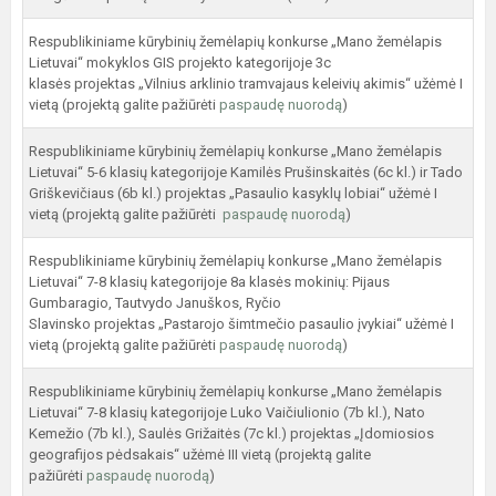
Respublikiniame kūrybinių žemėlapių konkurse „Mano žemėlapis
Lietuvai“ mokyklos GIS projekto kategorijoje 3c
klasės projektas „Vilnius arklinio tramvajaus keleivių akimis“ užėmė I
vietą (projektą galite pažiūrėti
paspaudę nuorodą
)
Respublikiniame kūrybinių žemėlapių konkurse „Mano žemėlapis
Lietuvai“ 5-6 klasių kategorijoje Kamilės Prušinskaitės (6c kl.) ir Tado
Griškevičiaus (6b kl.) projektas „Pasaulio kasyklų lobiai“ užėmė I
vietą (projektą galite pažiūrėti
paspaudę nuorodą
)
Respublikiniame kūrybinių žemėlapių konkurse „Mano žemėlapis
Lietuvai“ 7-8 klasių kategorijoje 8a klasės mokinių: Pijaus
Gumbaragio, Tautvydo Januškos, Ryčio
Slavinsko projektas „Pastarojo šimtmečio pasaulio įvykiai“ užėmė I
vietą (projektą galite pažiūrėti
paspaudę nuorodą
)
Respublikiniame kūrybinių žemėlapių konkurse „Mano žemėlapis
Lietuvai“ 7-8 klasių kategorijoje Luko Vaičiulionio (7b kl.), Nato
Kemežio (7b kl.), Saulės Grižaitės (7c kl.) projektas „Įdomiosios
geografijos pėdsakais“ užėmė III vietą (projektą galite
pažiūrėti
paspaudę nuorodą
)