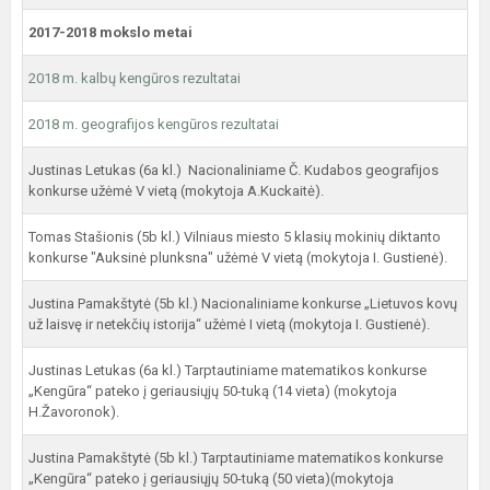
2017-2018 mokslo metai
2018 m. kalbų kengūros rezultatai
2018 m. geografijos kengūros rezultatai
Justinas Letukas (6a kl.) Nacionaliniame Č. Kudabos geografijos
konkurse užėmė V vietą (mokytoja A.Kuckaitė).
Tomas Stašionis (5b kl.) Vilniaus miesto 5 klasių mokinių diktanto
konkurse "Auksinė plunksna" užėmė V vietą (mokytoja I. Gustienė).
Justina Pamakštytė (5b kl.) Nacionaliniame konkurse „Lietuvos kovų
už laisvę ir netekčių istorija“ užėmė I vietą (mokytoja I. Gustienė).
Justinas Letukas (6a kl.) Tarptautiniame matematikos konkurse
„Kengūra“ pateko į geriausiųjų 50-tuką (14 vieta) (mokytoja
H.Žavoronok).
Justina Pamakštytė (5b kl.) Tarptautiniame matematikos konkurse
„Kengūra“ pateko į geriausiųjų 50-tuką (50 vieta)(mokytoja