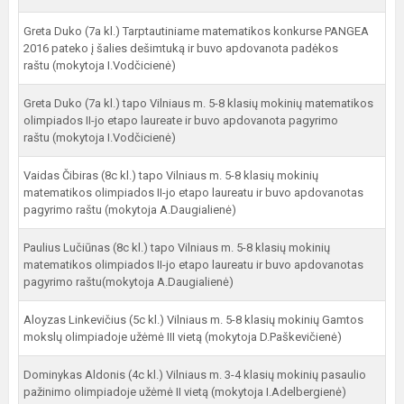
Greta Duko (7a kl.) Tarptautiniame matematikos konkurse PANGEA
2016 pateko į šalies dešimtuką ir buvo apdovanota padėkos
raštu (mokytoja I.Vodčicienė)
Greta Duko (7a kl.) tapo Vilniaus m. 5-8 klasių mokinių matematikos
olimpiados II-jo etapo laureate ir buvo apdovanota pagyrimo
raštu (mokytoja I.Vodčicienė)
Vaidas Čibiras (8c kl.) tapo Vilniaus m. 5-8 klasių mokinių
matematikos olimpiados II-jo etapo laureatu ir buvo apdovanotas
pagyrimo raštu (mokytoja A.Daugialienė)
Paulius Lučiūnas (8c kl.) tapo Vilniaus m. 5-8 klasių mokinių
matematikos olimpiados II-jo etapo laureatu ir buvo apdovanotas
pagyrimo raštu(mokytoja A.Daugialienė)
Aloyzas Linkevičius (5c kl.) Vilniaus m. 5-8 klasių mokinių Gamtos
mokslų olimpiadoje užėmė III vietą (mokytoja D.Paškevičienė)
Dominykas Aldonis (4c kl.) Vilniaus m. 3-4 klasių mokinių pasaulio
pažinimo olimpiadoje užėmė II vietą (mokytoja I.Adelbergienė)