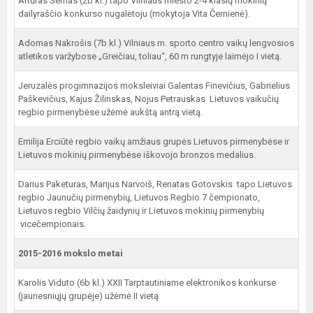
Artūras Šernas (2b kl.) tapo Vilniaus miesto 2-4 klasių mokinių
dailyraščio konkurso nugalėtoju (mokytoja Vita Černienė).
Adomas Nakrošis (7b kl.) Vilniaus m. sporto centro vaikų lengvosios
atletikos varžybose „Greičiau, toliau“, 60 m rungtyje laimėjo I vietą.
Jeruzalės progimnazijos moksleiviai Galentas Finevičius, Gabrielius
Paškevičius, Kajus Žilinskas, Nojus Petrauskas Lietuvos vaikučių
regbio pirmenybėse užėmė aukštą antrą vietą.
Emilija Erciūtė regbio vaikų amžiaus grupės Lietuvos pirmenybėse ir
Lietuvos mokinių pirmenybėse iškovojo bronzos medalius.
Darius Paketuras, Marijus Narvoiš, Renatas Gotovskis tapo Lietuvos
regbio Jaunučių pirmenybių, Lietuvos Regbio 7 čempionato,
Lietuvos regbio Vilčių žaidynių ir Lietuvos mokinių pirmenybių
vicečempionais.
2015-2016 mokslo metai
Karolis Viduto (6b kl.) XXII Tarptautiniame elektronikos konkurse
(jaunesniųjų grupėje) užėmė II vietą