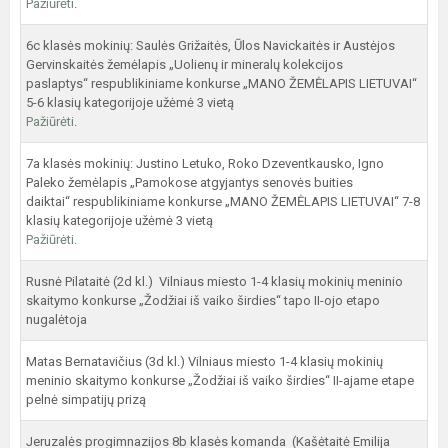
Pažiūrėti
.
6c klasės mokinių: Saulės Grižaitės, Ūlos Navickaitės ir Austėjos
Gervinskaitės žemėlapis „Uolienų ir mineralų kolekcijos
paslaptys“ respublikiniame konkurse „MANO ŽEMĖLAPIS LIETUVAI“
5-6 klasių kategorijoje užėmė 3 vietą
Pažiūrėti
.
7a klasės mokinių: Justino Letuko, Roko Dzeventkausko, Igno
Paleko žemėlapis „Pamokose atgyjantys senovės buities
daiktai“ respublikiniame konkurse „MANO ŽEMĖLAPIS LIETUVAI“ 7-8
klasių kategorijoje užėmė 3 vietą
Pažiūrėti
.
Rusnė Pilataitė (2d kl.) Vilniaus miesto 1-4 klasių mokinių meninio
skaitymo konkurse „Žodžiai iš vaiko širdies“ tapo II-ojo etapo
nugalėtoja
Matas Bernatavičius (3d kl.) Vilniaus miesto 1-4 klasių mokinių
meninio skaitymo konkurse „Žodžiai iš vaiko širdies“ II-ajame etape
pelnė simpatijų prizą
Jeruzalės progimnazijos 8b klasės komanda (Kašėtaitė Emilija