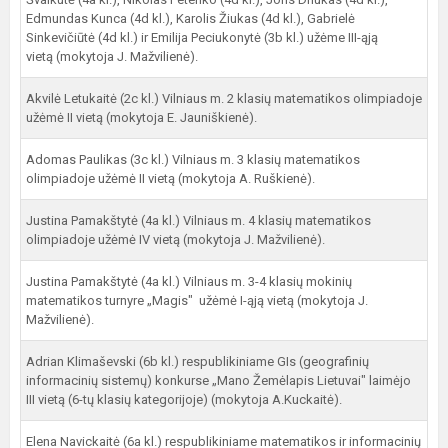
Edmundas Kunca (4d kl.), Karolis Žiukas (4d kl.), Gabrielė
Sinkevičiūtė (4d kl.) ir Emilija Peciukonytė (3b kl.) užėme III-ąją
vietą (mokytoja J. Mažvilienė).
Akvilė Letukaitė (2c kl.) Vilniaus m. 2 klasių matematikos olimpiadoje
užėmė II vietą (mokytoja E. Jauniškienė).
Adomas Paulikas (3c kl.) Vilniaus m. 3 klasių matematikos
olimpiadoje užėmė II vietą (mokytoja A. Ruškienė).
Justina Pamakštytė (4a kl.) Vilniaus m. 4 klasių matematikos
olimpiadoje užėmė IV vietą (mokytoja J. Mažvilienė).
Justina Pamakštytė (4a kl.) Vilniaus m. 3-4 klasių mokinių
matematikos turnyre „Magis" užėmė I-ąją vietą (mokytoja J.
Mažvilienė).
Adrian Klimaševski (6b kl.) respublikiniame GIs (geografinių
informacinių sistemų) konkurse „Mano Žemėlapis Lietuvai" laimėjo
III vietą (6-tų klasių kategorijoje) (mokytoja A.Kuckaitė).
Elena Navickaitė (6a kl.) respublikiniame matematikos ir informacinių