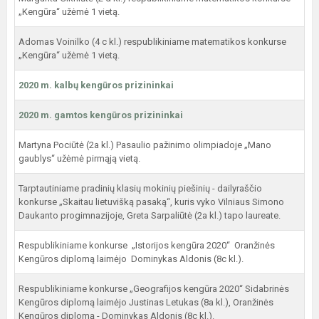
„Kengūra“ užėmė 1 vietą.
Adomas Voinilko (4 c kl.) respublikiniame matematikos konkurse
„Kengūra“ užėmė 1 vietą.
2020 m. kalbų kengūros prizininkai
2020 m. gamtos kengūros prizininkai
Martyna Pociūtė (2a kl.) Pasaulio pažinimo olimpiadoje „Mano
gaublys“ užėmė pirmąją vietą.
Tarptautiniame pradinių klasių mokinių piešinių - dailyraščio
konkurse „Skaitau lietuvišką pasaką“, kuris vyko Vilniaus Simono
Daukanto progimnazijoje, Greta Sarpaliūtė (2a kl.) tapo laureate.
Respublikiniame konkurse „Istorijos kengūra 2020“ Oranžinės
Kengūros diplomą laimėjo Dominykas Aldonis (8c kl.).
Respublikiniame konkurse „Geografijos kengūra 2020“ Sidabrinės
Kengūros diplomą laimėjo Justinas Letukas (8a kl.), Oranžinės
Kengūros diplomą - Dominykas Aldonis (8c kl.).