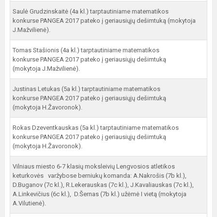
Saulė Grudzinskaitė (4a kl.) tarptautiniame matematikos
konkurse PANGEA 2017 pateko į geriausiųjų dešimtuką (mokytoja
J.Mažvilienė).
Tomas Stašionis (4a kl.) tarptautiniame matematikos
konkurse PANGEA 2017 pateko į geriausiųjų dešimtuką
(mokytoja J.Mažvilienė).
Justinas Letukas (5a kl.) tarptautiniame matematikos
konkurse PANGEA 2017 pateko į geriausiųjų dešimtuką
(mokytoja H.Žavoronok).
Rokas Dzeventkauskas (5a kl.) tarptautiniame matematikos
konkurse PANGEA 2017 pateko į geriausiųjų dešimtuką
(mokytoja H.Žavoronok).
Vilniaus miesto 6-7 klasių moksleivių Lengvosios atletikos
keturkovės varžybose berniukų komanda: A.Nakrošis (7b kl.),
D.Buganov (7c kl.), R.Lekerauskas (7c kl.), J.Kavaliauskas (7c kl.),
A.Linkevičius (6c kl.), D.Šernas (7b kl.) užėmė I vietą (mokytoja
A.Vilutienė).