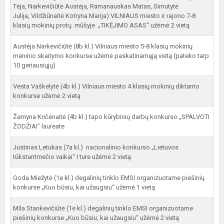
Tėja, Narkevičiūtė Austėja, Ramanauskas Matas, Simutytė
Julija, Vildžiūnaitė Kotryna Marija) VILNIAUS miesto ir rajono 7-8
klasių mokinių protų mūšyje „TIKĖJIMO ASAS“ užėmė 2 vietą
Austėja Narkevičiūtė (8b kl.) Vilniaus miesto 5-8 klasių mokinių
meninio skaitymo konkurse užėmė paskatinamąją vietą (pateko tarp
10 geriausiųjų)
Vesta Vaškelytė (4b kl.) Vilniaus miesto 4 klasių mokinių diktanto
konkurse užėmė 2 vietą
Žemyna Kričėnaitė (4b kl.) tapo kūrybinių darbų konkurso „SPALVOTI
ŽODŽIAI” laureate
Justinas Letukas (7a kl.) nacionalinio konkurso „Lietuvos
tūkstantmečio vaikai“ I ture užėmė 2 vietą
Goda Miežytė (1e kl.) degalinių tinklo EMSI organizuotame piešinių
konkurse „Kuo būsiu, kai užaugsiu“ užėmė 1 vietą
Mila Stankevičiūtė (1e kl.) degalinių tinklo EMSI organizuotame
piešinių konkurse „Kuo būsiu, kai užaugsiu“ užėmė 2 vietą