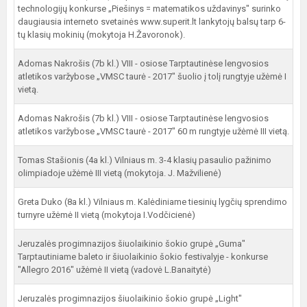
technologijų konkurse „Piešinys = matematikos uždavinys" surinko
daugiausia interneto svetainės www.superit.lt lankytojų balsų tarp 6-
tų klasių mokinių (mokytoja H.Žavoronok).
Adomas Nakrošis (7b kl.) VIII - osiose Tarptautinėse lengvosios
atletikos varžybose „VMSC taurė - 2017" šuolio į tolį rungtyje užėmė I
vietą.
Adomas Nakrošis (7b kl.) VIII - osiose Tarptautinėse lengvosios
atletikos varžybose „VMSC taurė - 2017" 60 m rungtyje užėmė III vietą.
Tomas Stašionis (4a kl.) Vilniaus m. 3-4 klasių pasaulio pažinimo
olimpiadoje užėmė III vietą (mokytoja. J. Mažvilienė)
Greta Duko (8a kl.) Vilniaus m. Kalėdiniame tiesinių lygčių sprendimo
turnyre užėmė II vietą (mokytoja I.Vodčicienė)
Jeruzalės progimnazijos šiuolaikinio šokio grupė „Guma"
Tarptautiniame baleto ir šiuolaikinio šokio festivalyje - konkurse
"Allegro 2016" užėmė II vietą (vadovė L.Banaitytė)
Jeruzalės progimnazijos šiuolaikinio šokio grupė „Light"