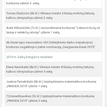
konkurse užėmė 5 vietą.
Tomas Stašionis (6b kl.) Vilniaus miesto 6 klasių mokinių lietuvių
kalbos olimpiadoje užėmė 2 vietą.
Aistė Klibavičiūtė (7c kl.) nacionaliniame konkurse "Lietuvos kovų už
laisvę ir netekčių istorija" užėmė 1 vietą.
6b klasė tapo nacionalinio VDI (Valstybinės darbo inspekcijos)
konkurso nugalėtoja ir pelnė nominaciją „Saugiausia klasė 2019“.
2019 m. kalbų kengūros rezultatai
Elena Navickaitė (8a kl.) Vilniaus miesto 8 klasių mokinių lietuvių
kalbos olimpiadoje užėmė 5 vietą
Justina Pamakštytė (6b kl.) tarptautiniame matematikos konkurse
„PANGEA 2019“ užėmė 1 vietą
T.Dzeventkauskas (5c kl.) tarptautiniame matematikos konkurse
„PANGEA 2019“ užėmė 3 vietą