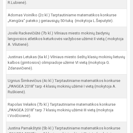
R.Lubienė).
Adomas Voinilko (2c kl.) Tarptautiniame matematikos konkurse
„Kengūra“ pateko į geriausiųjų 50-tuką (mokytoja L.Šeputytė).
Jovilė Rackevičiūtė (7b kl.) Vilniaus miesto mokinių žaidynių
lengvosios atletikos keturkovės varžybose užėmė II vietą ( mokytoja
A. Vilutienė).
Justinas Letukas (6a kl.) Vilniaus miesto šeštų klasių mokinių lietuvių
kalbos (gimtosios) olimpiadoje užėmė VI vietą (mokytoja G.
Zdanavičienė).
Ugnius Šimkevičius (4c kl.) Tarptautiniame matematikos konkurse
„PANGEA 2018“ tarp 4 klasių mokinių užėmė I vietą (mokytoja A.
Ruškienė).
Rapolas Velaikis (7b kl.) Tarptautiniame matematikos konkurse
„PANGEA 2018“ tarp 7 klasių mokinių užėmė III vietą (mokytoja
I.Vodčicienė).
Justina Pamakštytė (5b kl.) Tarptautiniame matematikos konkurse