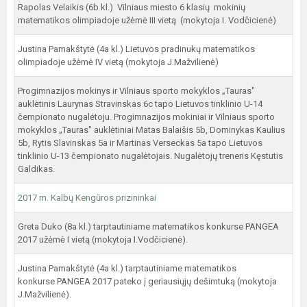
Rapolas Velaikis (6b kl.) Vilniaus miesto 6 klasių mokinių
matematikos olimpiadoje užėmė III vietą (mokytoja I. Vodčicienė)
Justina Pamakštytė (4a kl.) Lietuvos pradinukų matematikos
olimpiadoje užėmė IV vietą (mokytoja J.Mažvilienė)
Progimnazijos mokinys ir Vilniaus sporto mokyklos „Tauras"
auklėtinis Laurynas Stravinskas 6c tapo Lietuvos tinklinio U-14
čempionato nugalėtoju. Progimnazijos mokiniai ir Vilniaus sporto
mokyklos „Tauras" auklėtiniai Matas Balaišis 5b, Dominykas Kaulius
5b, Rytis Slavinskas 5a ir Martinas Verseckas 5a tapo Lietuvos
tinklinio U-13 čempionato nugalėtojais. Nugalėtojų treneris Kęstutis
Galdikas.
2017 m. Kalbų Kengūros prizininkai
Greta Duko (8a kl.) tarptautiniame matematikos konkurse PANGEA
2017 užėmė I vietą (mokytoja I.Vodčicienė).
Justina Pamakštytė (4a kl.) tarptautiniame matematikos
konkurse PANGEA 2017 pateko į geriausiųjų dešimtuką (mokytoja
J.Mažvilienė).