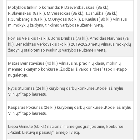
Mokyklos tinklinio komanda: R.Dzeventkauskas (8a kl.),
R.Slavinskas (8a kl.), M.Verseckas (8a kl.), T.Januška (8a kl.),
P.Gumbaragis (8a kl.), M.Orvydas (8c kl.), D.Kaulius( 8b kl.) Vilniaus
m. mokyklų žaidynių tinklinio varžybose užėmė I vietą.
Povilas Velaikis (7a kl.), Joris Driukas (7a kl.), Arnoldas Narunas (7a
kl.), Benediktas Verkovskis (7c kl.) 2019-2020 metų Vilniaus mokyklų
žaidynių stalo teniso (vaikinų) varžybose užėmė II vietą.
Matas Bernatavičius (4d kl.) Vilniaus m. pradinių klasių mokinių
meninio skaitymo konkurse „Žodžiai iš vaiko širdies“ tapo II etapo
nugalėtoju.
Rytis Stulpinas (2e kl.) kūrybinių darbų konkurse „Kodėl aš myliu
Vilnių?“ tapo laureatu.
Kasparas Pociūnas (2e kl.) kūrybinių darbų konkurse „Kodėl aš myliu
Vilnių?“ tapo laureatu.
Liepa Girniūtė (6b kl.) nacionaliniame geografijos žinių konkurse
„Pažink Lietuvą ir pasaulį“ laimėjo I vietą.