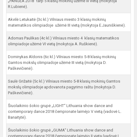
„PANGEA 2018“ tarp 5 klasių mokinių užėmė III vietą (mokytoja
R.Lubienė).
Akvilė Letukaitė (3c kl.) Vilniaus miesto 3 klasių mokinių
matematikos olimpiadoje užėmė III vietą (mokytoja E.Jauniškienė).
Adomas Paulikas (4c kl.) Vilniaus miesto 4 klasių matematikos
olimpiadoje užėmė VI vietą (mokytoja A. Ruškienė).
Dominykas Aldonis (6c kl.) Vilniaus miesto 5-8 klasių mokinių
Gamtos mokslų olimpiadoje užėmė III vietą (mokytoja D.
Paškevičienė).
Saulė Grižaitė (5c kl.) Vilniaus miesto 5-8 klasių mokinių Gamtos
mokslų olimpiadoje apdovanota pagyrimo raštu (mokytoja D.
Paškevičienė).
Šiuolaikinio šokio grupė „LIGHT“ Lithuania show dance and
contemporary dance 2018 čempionate laimėjo V vietą (vadovė L.
Banaitytė).
Šiuolaikinio šokio grupė „GUMA“ Lithuania show dance and
contemporary dance 2018 čempionate laimėjo II vietą (vadovė L.