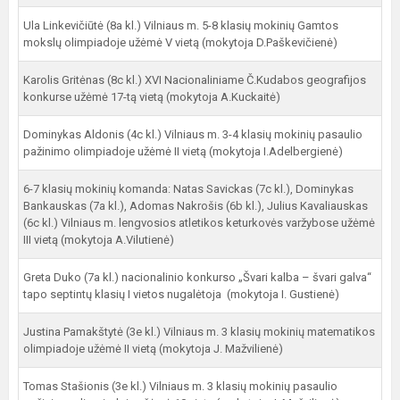
Ula Linkevičiūtė (8a kl.) Vilniaus m. 5-8 klasių mokinių Gamtos
mokslų olimpiadoje užėmė V vietą (mokytoja D.Paškevičienė)
Karolis Gritėnas (8c kl.) XVI Nacionaliniame Č.Kudabos geografijos
konkurse užėmė 17-tą vietą (mokytoja A.Kuckaitė)
Dominykas Aldonis (4c kl.) Vilniaus m. 3-4 klasių mokinių pasaulio
pažinimo olimpiadoje užėmė II vietą (mokytoja I.Adelbergienė)
6-7 klasių mokinių komanda: Natas Savickas (7c kl.), Dominykas
Bankauskas (7a kl.), Adomas Nakrošis (6b kl.), Julius Kavaliauskas
(6c kl.) Vilniaus m. lengvosios atletikos keturkovės varžybose užėmė
III vietą (mokytoja A.Vilutienė)
Greta Duko (7a kl.) nacionalinio konkurso „Švari kalba – švari galva“
tapo septintų klasių I vietos nugalėtoja (mokytoja I. Gustienė)
Justina Pamakštytė (3e kl.) Vilniaus m. 3 klasių mokinių matematikos
olimpiadoje užėmė II vietą (mokytoja J. Mažvilienė)
Tomas Stašionis (3e kl.) Vilniaus m. 3 klasių mokinių pasaulio