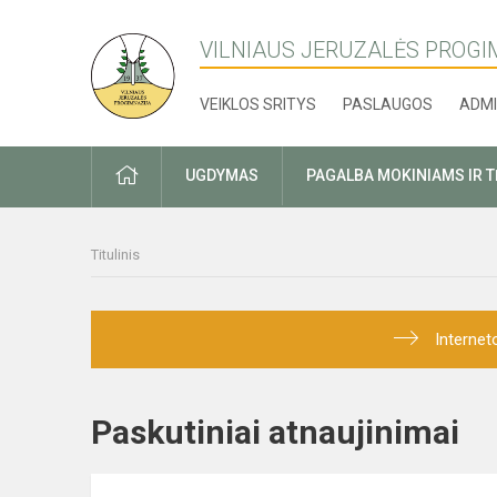
VILNIAUS JERUZALĖS PROGI
VEIKLOS SRITYS
PASLAUGOS
ADMI
PRADŽIA
UGDYMAS
PAGALBA MOKINIAMS IR 
Titulinis
Internet
Paskutiniai atnaujinima