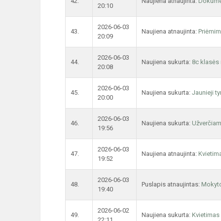
42.
Naujiena atnaujinta:
Dokume
20:10
2026-06-03
43.
Naujiena atnaujinta:
Priėmim
20:09
2026-06-03
44.
Naujiena sukurta:
8c klasės 
20:08
2026-06-03
45.
Naujiena sukurta:
Jaunieji 
20:00
2026-06-03
46.
Naujiena sukurta:
Užverčiam
19:56
2026-06-03
47.
Naujiena atnaujinta:
Kvietim
19:52
2026-06-03
48.
Puslapis atnaujintas:
Mokyto
19:40
2026-06-02
49.
Naujiena sukurta:
Kvietimas
22:11