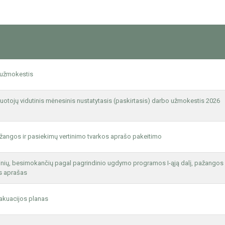
užmokestis
uotojų vidutinis mėnesinis nustatytasis (paskirtasis) darbo užmokestis 2026
žangos ir pasiekimų vertinimo tvarkos aprašo pakeitimo
nių, besimokančių pagal pagrindinio ugdymo programos I-ąją dalį, pažangos
os aprašas
akuacijos planas