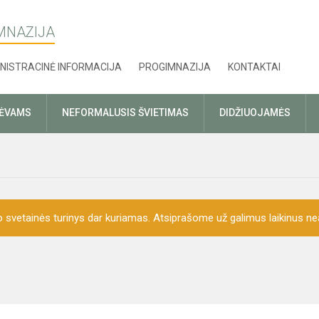
MNAZIJA
NISTRACINĖ INFORMACIJA
PROGIMNAZIJA
KONTAKTAI
TĖVAMS
NEFORMALUSIS ŠVIETIMAS
DIDŽIUOJAMĖS
o svetainės turinys dar kuriamas. Atsiprašome už galimus laikinus nea
i