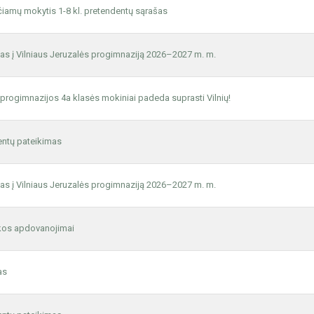
čiamų mokytis 1-8 kl. pretendentų sąrašas
as į Vilniaus Jeruzalės progimnaziją 2026–2027 m. m.
progimnazijos 4a klasės mokiniai padeda suprasti Vilnių!
ntų pateikimas
as į Vilniaus Jeruzalės progimnaziją 2026–2027 m. m.
kos apdovanojimai
as