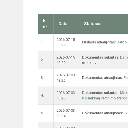
El.
Data
Statusas
nr.
2026-07-15
1.
Puslapis atnaujintas:
Darbo 
13:29
2026-07-15
Dokumentas sukurtas:
Darb
2.
13:29
m. II ketv.
2026-07-03
3.
Dokumentas atnaujintas:
Pa
13:26
2026-07-03
Dokumentas sukurtas:
Moki
4.
13:26
ir psiekimų vertinimo tvark
2026-07-03
5.
Dokumentas atnaujintas:
Ev
13:24