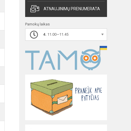
ATNAUJINIMŲ PRENUMERATA
Pamokų laikas
4.
11.00—11.45