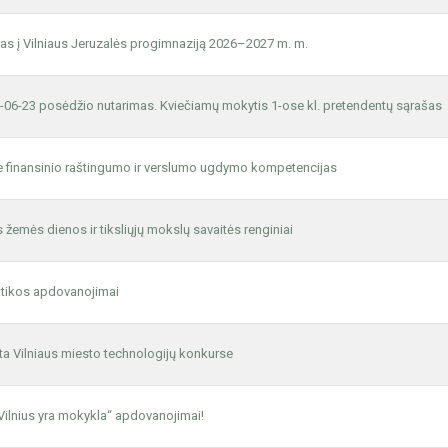
as į Vilniaus Jeruzalės progimnaziją 2026–2027 m. m.
-06-23 posėdžio nutarimas. Kviečiamų mokytis 1-ose kl. pretendentų sąrašas
e finansinio raštingumo ir verslumo ugdymo kompetencijas
 žemės dienos ir tiksliųjų mokslų savaitės renginiai
tikos apdovanojimai
eta Vilniaus miesto technologijų konkurse
Vilnius yra mokykla“ apdovanojimai!