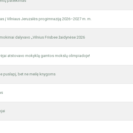
ntų pateikimas
as į Vilniaus Jeruzalės progimnaziją 2026–2027 m. m.
mokiniai dalyvavo „Vilnius Frisbee žaidynėse 2026
tyrėjai atstovavo mokyklą gamtos mokslų olimpiadoje!
e puslapį, bet ne meilę knygoms
as
jai