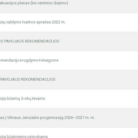
akuacijos planas (be centrinio išėjimo)
izių valdymo tvarkos aprašas 2022 m.
RO PAVOJAUS REKOMENDACIJOS
omendacijos+ugdymo+istaigoms
 PAVOJAUS REKOMENDACIJOS
cija būsimų 5-okų tėvams
as į Vilniaus Jeruzalės progimnaziją 2026–2027 m. m.
cija būsimiems pirmokams