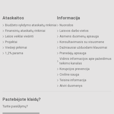
Ataskaitos
Informacija
Biudžeto vykdymo ataskaitų rinkiniai
Nuorodos
Finansinių ataskaitų rinkiniai
Laisvos darbo vietos
Lėšos veiklai viešinti
Asmens duomenų apsauga
Projektai
Konsultavimasis su visuomene
Viešieji pirkimai
Dažniausiai užduodami klausimai
1,2% parama
Pranešėjų apsauga
Vidinis informacijos apie pažeidimus
teikimo kanalas
Korupcijos prevencija
Civilinė sauga
Teisinė informacija
Atviri duomenys
Pastebėjote klaidų?
Turite pasiūlymų?