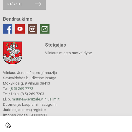
RAŠYKITE
Bendraukime
Steigėjas
Vilniaus miesto savivaldybė
Vilniaus Jeruzalės progimnazija
Savivaldybės biudžetinė įstaiga
Mokyklos g. 9 Vilnius 08413
Tel.
(8 5) 269 7772
Tel./ faks. (8 5) 269 7203
El. p.
rastine@jeruzale.vilnius.lm.lt
Duomenys kaupiami ir saugomi
Juridinių asmenų registre
Įmonės kodas 190000937