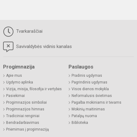
Tvarkaraščiai
Savivaldybės vidinis kanalas
Progimnazija
Paslaugos
Apie mus
Pradinis ugdymas
Ugdymo aplinka
Pagrindinis ugdymas
Vizija, misija, filosofija ir vertybės
Visos dienos mokykla
Pasiekimai
Neformalusis švietimas
Progimnazijos simboliai
Pagalba mokiniams ir tėvams
Progimnazijos himnas
Mokinių maitinimas
Tradiciniai renginiai
Patalpų nuoma
Bendradarbiavimas
Biblioteka
Priėmimas į progimnaziją