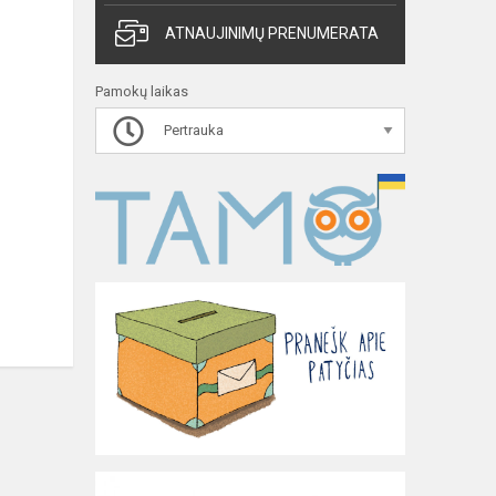
ATNAUJINIMŲ PRENUMERATA
Pamokų laikas
Pertrauka