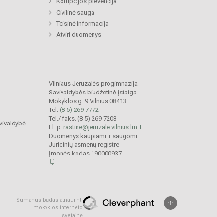
Korupcijos prevencija
Civilinė sauga
Teisinė informacija
Atviri duomenys
Vilniaus Jeruzalės progimnazija
Savivaldybės biudžetinė įstaiga
Mokyklos g. 9 Vilnius 08413
Tel.
(8 5) 269 7772
Tel./ faks. (8 5) 269 7203
vivaldybė
El. p.
rastine@jeruzale.vilnius.lm.lt
Duomenys kaupiami ir saugomi
Juridinių asmenų registre
Įmonės kodas 190000937
Sumanus būdas atnaujinti
mokyklos interneto
svetainę