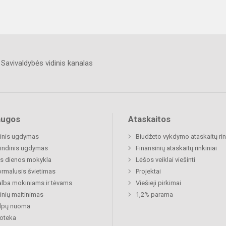
Savivaldybės vidinis kanalas
augos
Ataskaitos
inis ugdymas
Biudžeto vykdymo ataskaitų rin
indinis ugdymas
Finansinių ataskaitų rinkiniai
s dienos mokykla
Lėšos veiklai viešinti
rmalusis švietimas
Projektai
lba mokiniams ir tėvams
Viešieji pirkimai
nių maitinimas
1,2% parama
alpų nuoma
ioteka