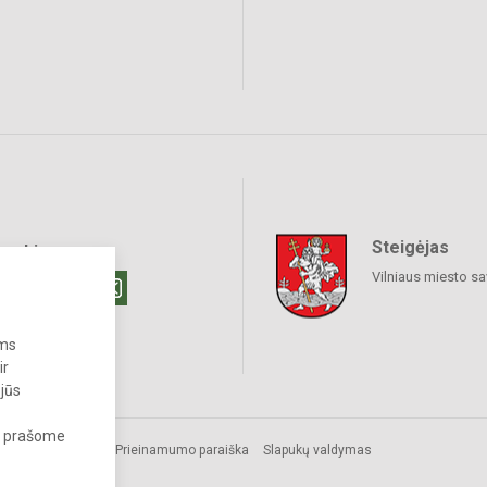
Steigėjas
raukime
Vilniaus miesto sa
ums
ir
 jūs
s, prašome
Prieinamumo paraiška
Slapukų valdymas