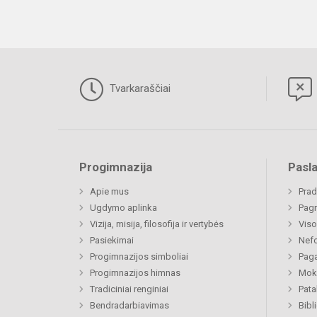
Tvarkaraščiai
Progimnazija
Pasl
Apie mus
Prad
Ugdymo aplinka
Pagr
Vizija, misija, filosofija ir vertybės
Viso
Pasiekimai
Nefo
Progimnazijos simboliai
Paga
Progimnazijos himnas
Moki
Tradiciniai renginiai
Pat
Bendradarbiavimas
Bibl