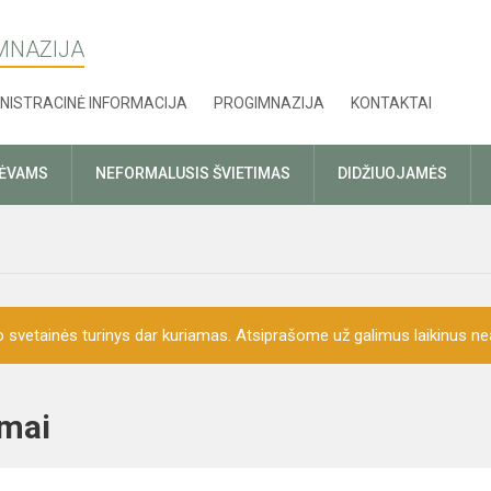
MNAZIJA
NISTRACINĖ INFORMACIJA
PROGIMNAZIJA
KONTAKTAI
TĖVAMS
NEFORMALUSIS ŠVIETIMAS
DIDŽIUOJAMĖS
o svetainės turinys dar kuriamas. Atsiprašome už galimus laikinus nea
ojimai