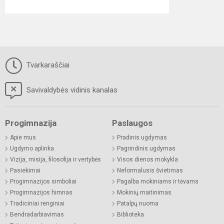
Tvarkaraščiai
Savivaldybės vidinis kanalas
Progimnazija
Paslaugos
Apie mus
Pradinis ugdymas
Ugdymo aplinka
Pagrindinis ugdymas
Vizija, misija, filosofija ir vertybės
Visos dienos mokykla
Pasiekimai
Neformalusis švietimas
Progimnazijos simboliai
Pagalba mokiniams ir tėvams
Progimnazijos himnas
Mokinių maitinimas
Tradiciniai renginiai
Patalpų nuoma
Bendradarbiavimas
Biblioteka