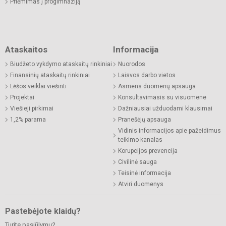
Priėmimas į progimnaziją
Ataskaitos
Informacija
Biudžeto vykdymo ataskaitų rinkiniai
Nuorodos
Finansinių ataskaitų rinkiniai
Laisvos darbo vietos
Lėšos veiklai viešinti
Asmens duomenų apsauga
Projektai
Konsultavimasis su visuomene
Viešieji pirkimai
Dažniausiai užduodami klausimai
1,2% parama
Pranešėjų apsauga
Vidinis informacijos apie pažeidimus
teikimo kanalas
Korupcijos prevencija
Civilinė sauga
Teisinė informacija
Atviri duomenys
Pastebėjote klaidų?
Turite pasiūlymų?