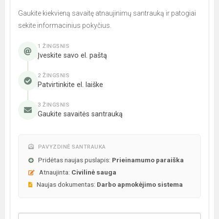
Gaukite kiekvieną savaitę atnaujinimų santrauką ir patogiai
sekite informacinius pokyčius.
1 ŽINGSNIS
Įveskite savo el. paštą
2 ŽINGSNIS
Patvirtinkite el. laiške
3 ŽINGSNIS
Gaukite savaitės santrauką
PAVYZDINĖ SANTRAUKA
Pridėtas naujas puslapis:
Prieinamumo paraiška
Atnaujinta:
Civilinė sauga
Naujas dokumentas:
Darbo apmokėjimo sistema