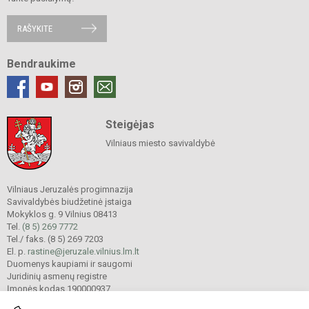
RAŠYKITE
Bendraukime
Steigėjas
Vilniaus miesto savivaldybė
Vilniaus Jeruzalės progimnazija
Savivaldybės biudžetinė įstaiga
Mokyklos g. 9 Vilnius 08413
Tel.
(8 5) 269 7772
Tel./ faks. (8 5) 269 7203
El. p.
rastine@jeruzale.vilnius.lm.lt
Duomenys kaupiami ir saugomi
Juridinių asmenų registre
Įmonės kodas 190000937