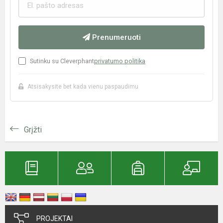
Prenumeruoti
Sutinku su Cleverphant
privatumo politika
Atsisakysite bet kada vienu paspaudimu
Grįžti
PROJEKTAI