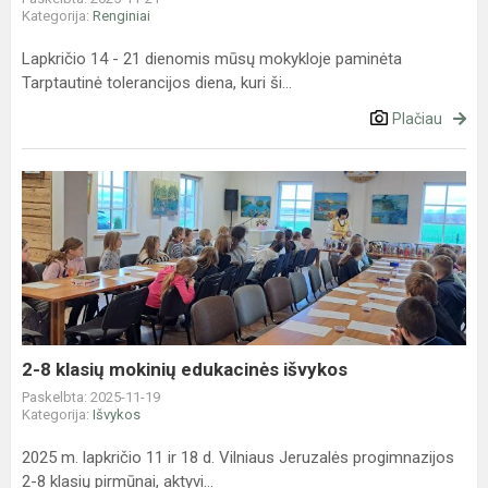
Kategorija:
Renginiai
Lapkričio 14 - 21 dienomis mūsų mokykloje paminėta
Tarptautinė tolerancijos diena, kuri ši...
Plačiau
2-
8
klasių
mokinių
edukacinės
išvykos
2-8 klasių mokinių edukacinės išvykos
Paskelbta: 2025-11-19
Kategorija:
Išvykos
2025 m. lapkričio 11 ir 18 d. Vilniaus Jeruzalės progimnazijos
2-8 klasių pirmūnai, aktyvi...