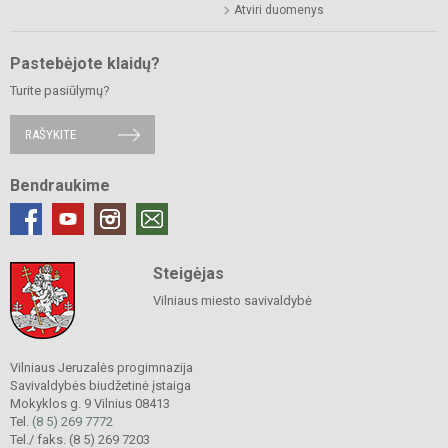
Atviri duomenys
Pastebėjote klaidų?
Turite pasiūlymų?
RAŠYKITE
Bendraukime
Steigėjas
Vilniaus miesto savivaldybė
Vilniaus Jeruzalės progimnazija
Savivaldybės biudžetinė įstaiga
Mokyklos g. 9 Vilnius 08413
Tel.
(8 5) 269 7772
Tel./ faks. (8 5) 269 7203