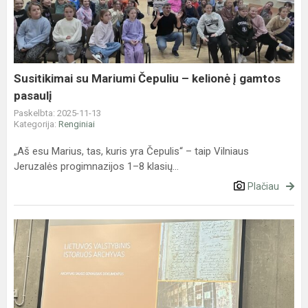
Čepuliu
–
kelionė
į
gamtos
Susitikimai su Mariumi Čepuliu – kelionė į gamtos
pasaulį
pasaulį
Paskelbta: 2025-11-13
Kategorija:
Renginiai
„Aš esu Marius, tas, kuris yra Čepulis“ – taip Vilniaus
Jeruzalės progimnazijos 1–8 klasių...
Plačiau
5
klasių
edukacinė
išvyką
į