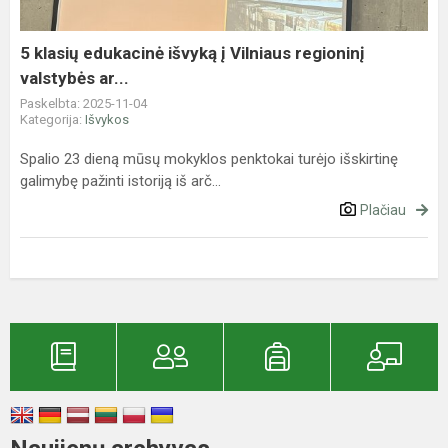
Vilniaus
regioninį
valstybės
5 klasių edukacinė išvyką į Vilniaus regioninį
ar...
valstybės ar...
Paskelbta: 2025-11-04
Kategorija:
Išvykos
Spalio 23 dieną mūsų mokyklos penktokai turėjo išskirtinę
galimybę pažinti istoriją iš arč...
Plačiau