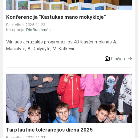
Konferencija "Kastukas mano mokykloje"
Paskelbta: 2025-11-23
Kategorija:
Didžiuojamės
Vilniaus Jeruzalės progimnazijos 4D klasės mokinės A.
Masiulytė, A. Dailydytė, M. Katkevič...
Plačiau
Tarptautinė
tolerancijos
diena
2025
Tarptautinė tolerancijos diena 2025
Paskelbta: 2025-11-21