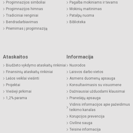
Progimnazijos simboliai
Pagalba mokiniams ir tėvams
Progimnazijos himnas
Mokinių maitinimas
Tradiciniai renginiai
Patalpų nuoma
Bendradarbiavimas
Biblioteka
Priėmimas į progimnaziją
Ataskaitos
Informacija
Biudžeto vykdymo ataskaitų rinkiniai
Nuorodos
Finansinių ataskaitų rinkiniai
Laisvos darbo vietos
Lėšos veiklai viešinti
Asmens duomenų apsauga
Projektai
Konsultavimasis su visuomene
Viešieji pirkimai
Dažniausiai užduodami klausimai
1,2% parama
Pranešėjų apsauga
Vidinis informacijos apie pažeidimus
teikimo kanalas
Korupcijos prevencija
Civilinė sauga
Teisinė informacija