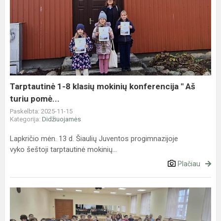
Tarptautinė
1-
8
klasių
mokinių
konferencija
"
Aš
Tarptautinė 1-8 klasių mokinių konferencija " Aš
turiu
turiu pomė...
pomė...
Paskelbta: 2025-11-15
Kategorija:
Didžiuojamės
Lapkričio mėn. 13 d. Šiaulių Juventos progimnazijoje
vyko šeštoji tarptautinė mokinių...
Plačiau
Susitikimai
su
Mariumi