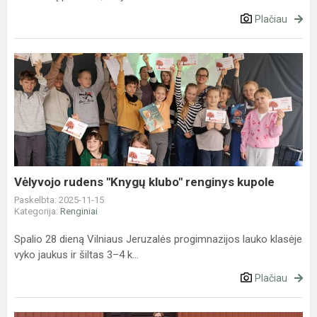
Plačiau
Vėlyvojo
rudens
"Knygų
klubo"
renginys
kupole
Vėlyvojo rudens "Knygų klubo" renginys kupole
Paskelbta: 2025-11-15
Kategorija:
Renginiai
Spalio 28 dieną Vilniaus Jeruzalės progimnazijos lauko klasėje
vyko jaukus ir šiltas 3–4 k...
Plačiau