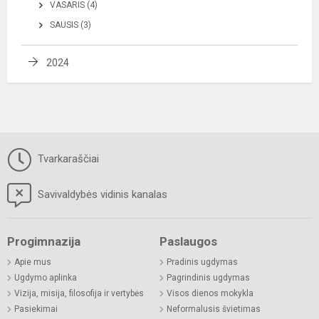
VASARIS (4)
SAUSIS (3)
2024
Tvarkaraščiai
Savivaldybės vidinis kanalas
Progimnazija
Paslaugos
Apie mus
Pradinis ugdymas
Ugdymo aplinka
Pagrindinis ugdymas
Vizija, misija, filosofija ir vertybės
Visos dienos mokykla
Pasiekimai
Neformalusis švietimas