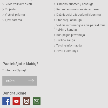
Lėšos veiklai viešinti
Asmens duomenų apsauga
Projektai
Konsultavimasis su visuomene
Viešieji pirkimai
Dažniausiai užduodami klausimai
1,2% parama
Pranešėjų apsauga
Vidinis informacijos apie pažeidimus
teikimo kanalas
Korupcijos prevencija
Civilinė sauga
Teisinė informacija
Atviri duomenys
Pastebėjote klaidų?
Turite pasiūlymų?
RAŠYKITE
Bendraukime