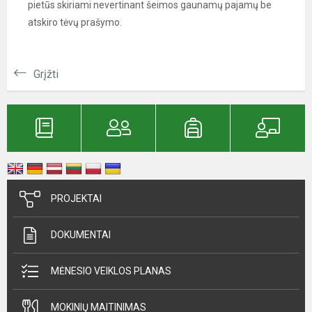
pietūs skiriami nevertinant šeimos gaunamų pajamų be
atskiro tėvų prašymo.
Grįžti
PROJEKTAI
DOKUMENTAI
MĖNESIO VEIKLOS PLANAS
MOKINIŲ MAITINIMAS