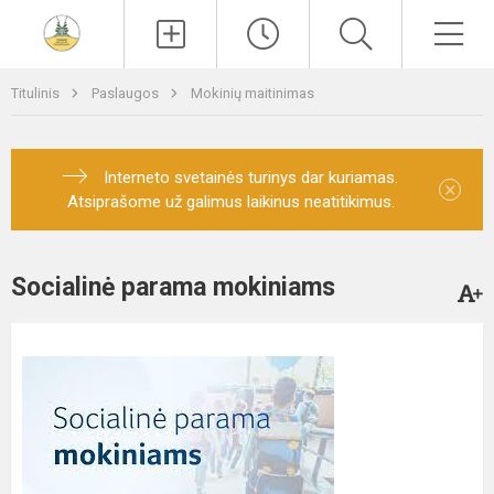
Paieška
Men
Titulinis
Paslaugos
Mokinių maitinimas
Interneto svetainės turinys dar kuriamas.
×
Atsiprašome už galimus laikinus neatitikimus.
Socialinė parama mokiniams