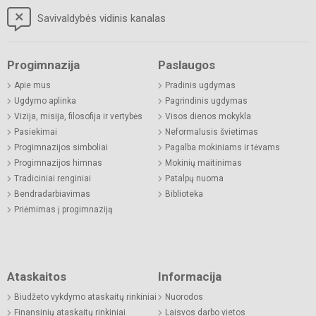
Savivaldybės vidinis kanalas
Progimnazija
Paslaugos
Apie mus
Pradinis ugdymas
Ugdymo aplinka
Pagrindinis ugdymas
Vizija, misija, filosofija ir vertybės
Visos dienos mokykla
Pasiekimai
Neformalusis švietimas
Progimnazijos simboliai
Pagalba mokiniams ir tėvams
Progimnazijos himnas
Mokinių maitinimas
Tradiciniai renginiai
Patalpų nuoma
Bendradarbiavimas
Biblioteka
Priėmimas į progimnaziją
Ataskaitos
Informacija
Biudžeto vykdymo ataskaitų rinkiniai
Nuorodos
Finansinių ataskaitų rinkiniai
Laisvos darbo vietos