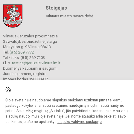
Steigėjas
Vilniaus miesto savivaldybė
Vilniaus Jeruzalės progimnazija
Savivaldybės biudžetinė įstaiga
Mokyklos g. 9 Vilnius 08413
Tel.
(8 5) 269 7772
Tel./ faks. (8 5) 269 7203
El. p.
rastine@jeruzale.vilnius.lm.lt
Duomenys kaupiami ir saugomi
Juridinių asmenų registre
Įmonės kodas 190000937
Šioje svetainėje naudojame slapukus siekdami užtikrinti jums teikiamų
© 2024. Vilniaus Jeruzalės progimnazija. Visos teisės saugomos.
Kopijuoti turinį be raštiško gimnazijos sutikimo griežtai draudžiama.
paslaugų kokybę, analizuoti svetainės naudojimą ir optimizuoti naršymo
patirtį. Spustelėję mygtuką „Sutinku“, jūs patvirtinate, kad sutinkate su visų
Prieinamumo paraiška
Slapukų valdymas
slapukų naudojimu šioje svetainėje. Jei norite atšaukti arba pakeisti savo
sutikimus, prašome apsilankyti
slapukų valdymo puslapyje
.
Sumanus būdas atnaujinti
mokyklos interneto
svetainę