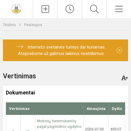
Paieška
Men
Titulinis
Paslaugos
Interneto svetainės turinys dar kuriamas.
×
Atsiprašome už galimus laikinus neatitikimus.
Vertinimas
Dokumentai
Vertinimas
Atnaujinta
Dydis
Mokinių, besimokančių
pagal pagrindinio ugdymo
2026-07-03
459.07