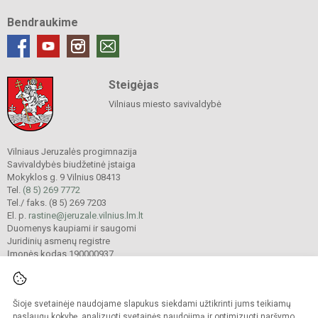
Bendraukime
Steigėjas
Vilniaus miesto savivaldybė
Vilniaus Jeruzalės progimnazija
Savivaldybės biudžetinė įstaiga
Mokyklos g. 9 Vilnius 08413
Tel.
(8 5) 269 7772
Tel./ faks. (8 5) 269 7203
El. p.
rastine@jeruzale.vilnius.lm.lt
Duomenys kaupiami ir saugomi
Juridinių asmenų registre
Įmonės kodas 190000937
Šioje svetainėje naudojame slapukus siekdami užtikrinti jums teikiamų
© 2024. Vilniaus Jeruzalės progimnazija. Visos teisės saugomos.
Kopijuoti turinį be raštiško gimnazijos sutikimo griežtai draudžiama.
paslaugų kokybę, analizuoti svetainės naudojimą ir optimizuoti naršymo