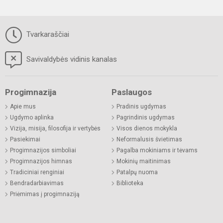
Tvarkaraščiai
Savivaldybės vidinis kanalas
Progimnazija
Paslaugos
Apie mus
Pradinis ugdymas
Ugdymo aplinka
Pagrindinis ugdymas
Vizija, misija, filosofija ir vertybės
Visos dienos mokykla
Pasiekimai
Neformalusis švietimas
Progimnazijos simboliai
Pagalba mokiniams ir tėvams
Progimnazijos himnas
Mokinių maitinimas
Tradiciniai renginiai
Patalpų nuoma
Bendradarbiavimas
Biblioteka
Priėmimas į progimnaziją