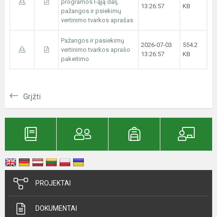
programos I-ąją dalį,
13:26:57
KB
pažangos ir psiekimų
vertinimo tvarkos aprašas
Pažangos ir pasiekimų
2026-07-03
554.2
vertinimo tvarkos aprašo
13:26:57
KB
pakeitimo
Grįžti
PROJEKTAI
DOKUMENTAI