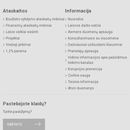
Ataskaitos
Informacija
Biudžeto vykdymo ataskaitų rinkiniai
Nuorodos
Finansinių ataskaitų rinkiniai
Laisvos darbo vietos
Lėšos veiklai viešinti
Asmens duomenų apsauga
Projektai
Konsultavimasis su visuomene
Viešieji pirkimai
Dažniausiai užduodami klausimai
1,2% parama
Pranešėjų apsauga
Vidinis informacijos apie pažeidimus
teikimo kanalas
Korupcijos prevencija
Civilinė sauga
Teisinė informacija
Atviri duomenys
Pastebėjote klaidų?
Turite pasiūlymų?
RAŠYKITE