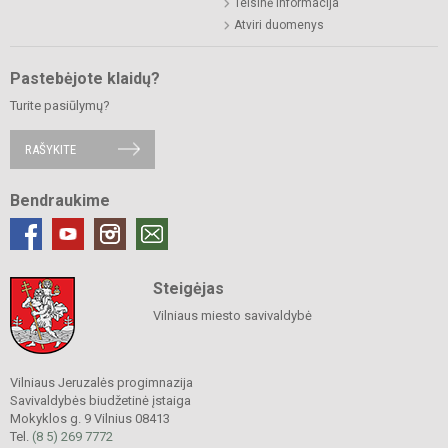
Teisinė informacija
Atviri duomenys
Pastebėjote klaidų?
Turite pasiūlymų?
RAŠYKITE
Bendraukime
Steigėjas
Vilniaus miesto savivaldybė
Vilniaus Jeruzalės progimnazija
Savivaldybės biudžetinė įstaiga
Mokyklos g. 9 Vilnius 08413
Tel.
(8 5) 269 7772