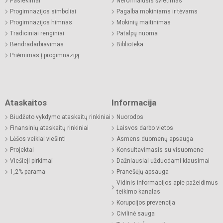
Pasiekimai
Neformalusis švietimas
Progimnazijos simboliai
Pagalba mokiniams ir tėvams
Progimnazijos himnas
Mokinių maitinimas
Tradiciniai renginiai
Patalpų nuoma
Bendradarbiavimas
Biblioteka
Priėmimas į progimnaziją
Ataskaitos
Informacija
Biudžeto vykdymo ataskaitų rinkiniai
Nuorodos
Finansinių ataskaitų rinkiniai
Laisvos darbo vietos
Lėšos veiklai viešinti
Asmens duomenų apsauga
Projektai
Konsultavimasis su visuomene
Viešieji pirkimai
Dažniausiai užduodami klausimai
1,2% parama
Pranešėjų apsauga
Vidinis informacijos apie pažeidimus
teikimo kanalas
Korupcijos prevencija
Civilinė sauga