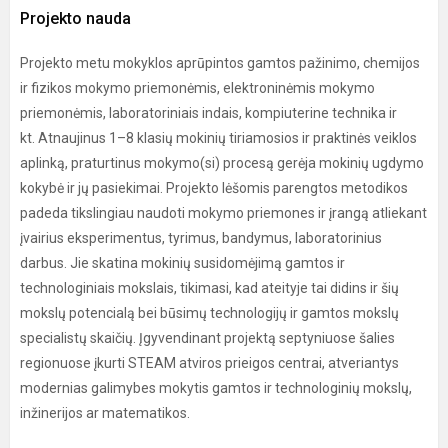
Projekto nauda
Projekto metu mokyklos aprūpintos gamtos pažinimo, chemijos
ir fizikos mokymo priemonėmis, elektroninėmis mokymo
priemonėmis, laboratoriniais indais, kompiuterine technika ir
kt. Atnaujinus 1–8 klasių mokinių tiriamosios ir praktinės veiklos
aplinką, praturtinus mokymo(si) procesą gerėja mokinių ugdymo
kokybė ir jų pasiekimai. Projekto lėšomis parengtos metodikos
padeda tikslingiau naudoti mokymo priemones ir įrangą atliekant
įvairius eksperimentus, tyrimus, bandymus, laboratorinius
darbus. Jie skatina mokinių susidomėjimą gamtos ir
technologiniais mokslais, tikimasi, kad ateityje tai didins ir šių
mokslų potencialą bei būsimų technologijų ir gamtos mokslų
specialistų skaičių. Įgyvendinant projektą septyniuose šalies
regionuose įkurti STEAM atviros prieigos centrai, atveriantys
modernias galimybes mokytis gamtos ir technologinių mokslų,
inžinerijos ar matematikos.