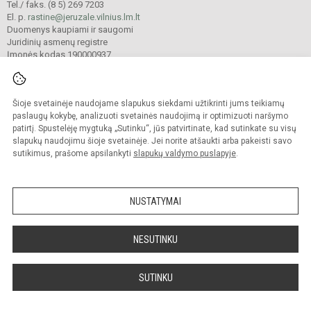
Tel./ faks. (8 5) 269 7203
El. p.
rastine@jeruzale.vilnius.lm.lt
Duomenys kaupiami ir saugomi
Juridinių asmenų registre
Įmonės kodas 190000937
Šioje svetainėje naudojame slapukus siekdami užtikrinti jums teikiamų
© 2024. Vilniaus Jeruzalės progimnazija. Visos teisės saugomos.
Kopijuoti turinį be raštiško gimnazijos sutikimo griežtai draudžiama.
paslaugų kokybę, analizuoti svetainės naudojimą ir optimizuoti naršymo
patirtį. Spustelėję mygtuką „Sutinku“, jūs patvirtinate, kad sutinkate su visų
Prieinamumo paraiška
Slapukų valdymas
slapukų naudojimu šioje svetainėje. Jei norite atšaukti arba pakeisti savo
sutikimus, prašome apsilankyti
slapukų valdymo puslapyje
.
Sumanus būdas atnaujinti
mokyklos interneto
svetainę
NUSTATYMAI
NESUTINKU
SUTINKU