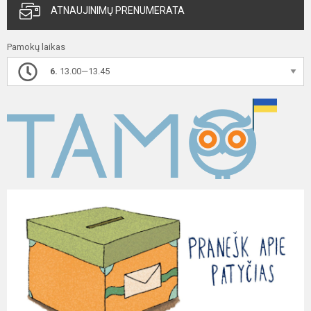
ATNAUJINIMŲ PRENUMERATA
Pamokų laikas
6.
13.00—13.45