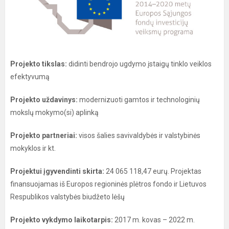
Projekto tikslas:
didinti bendrojo ugdymo įstaigų tinklo veiklos
efektyvumą
Projekto uždavinys:
modernizuoti gamtos ir technologinių
mokslų mokymo(si) aplinką
Projekto partneriai:
visos šalies savivaldybės ir valstybinės
mokyklos ir kt.
Projektui įgyvendinti skirta:
24 065 118,47 eurų. Projektas
finansuojamas iš Europos regioninės plėtros fondo ir Lietuvos
Respublikos valstybės biudžeto lėšų
Projekto vykdymo laikotarpis:
2017 m. kovas – 2022 m.