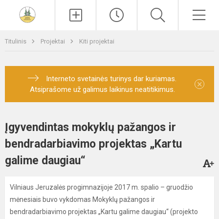
Paieška
Men
Titulinis
Projektai
Kiti projektai
Interneto svetainės turinys dar kuriamas.
×
Atsiprašome už galimus laikinus neatitikimus.
Įgyvendintas mokyklų pažangos ir
bendradarbiavimo projektas „Kartu
galime daugiau“
Vilniaus Jeruzalės progimnazijoje 2017 m. spalio – gruodžio
mėnesiais buvo vykdomas Mokyklų pažangos ir
bendradarbiavimo projektas „Kartu galime daugiau“ (projekto