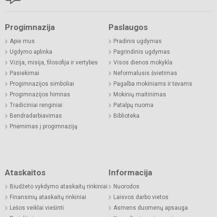
Progimnazija
Paslaugos
Apie mus
Pradinis ugdymas
Ugdymo aplinka
Pagrindinis ugdymas
Vizija, misija, filosofija ir vertybės
Visos dienos mokykla
Pasiekimai
Neformalusis švietimas
Progimnazijos simboliai
Pagalba mokiniams ir tėvams
Progimnazijos himnas
Mokinių maitinimas
Tradiciniai renginiai
Patalpų nuoma
Bendradarbiavimas
Biblioteka
Priėmimas į progimnaziją
Ataskaitos
Informacija
Biudžeto vykdymo ataskaitų rinkiniai
Nuorodos
Finansinių ataskaitų rinkiniai
Laisvos darbo vietos
Lėšos veiklai viešinti
Asmens duomenų apsauga