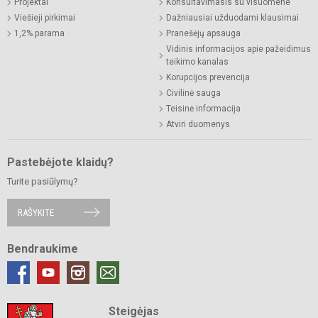
Projektai
Konsultavimasis su visuomene
Viešieji pirkimai
Dažniausiai užduodami klausimai
1,2% parama
Pranešėjų apsauga
Vidinis informacijos apie pažeidimus
teikimo kanalas
Korupcijos prevencija
Civilinė sauga
Teisinė informacija
Atviri duomenys
Pastebėjote klaidų?
Turite pasiūlymų?
RAŠYKITE
Bendraukime
Steigėjas