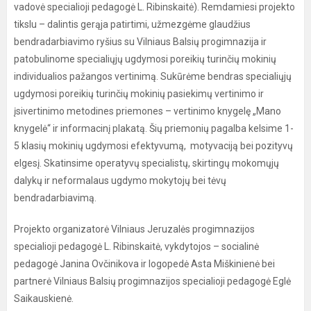
vadovė specialioji pedagogė L. Ribinskaitė). Remdamiesi projekto
tikslu – dalintis gerąja patirtimi, užmezgėme glaudžius
bendradarbiavimo ryšius su Vilniaus Balsių progimnazija ir
patobulinome specialiųjų ugdymosi poreikių turinčių mokinių
individualios pažangos vertinimą. Sukūrėme bendras specialiųjų
ugdymosi poreikių turinčių mokinių pasiekimų vertinimo ir
įsivertinimo metodines priemones – vertinimo knygelę „Mano
knygelė“ ir informacinį plakatą. Šių priemonių pagalba kelsime 1-
5 klasių mokinių ugdymosi efektyvumą, motyvaciją bei pozityvų
elgesį. Skatinsime operatyvų specialistų, skirtingų mokomųjų
dalykų ir neformalaus ugdymo mokytojų bei tėvų
bendradarbiavimą.
Projekto organizatorė Vilniaus Jeruzalės progimnazijos
specialioji pedagogė L. Ribinskaitė, vykdytojos – socialinė
pedagogė Janina Ovčinikova ir logopedė Asta Miškinienė bei
partnerė Vilniaus Balsių progimnazijos specialioji pedagogė Eglė
Saikauskienė.