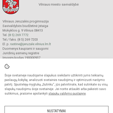
Vilniaus miesto savivaldybė
Vilniaus Jeruzalės progimnazija
Savivaldybės biudžetinė įstaiga
Mokyklos g. 9 Vilnius 08413
Tel.
(8 5) 269 7772
Tel./ faks. (8 5) 269 7203
El. p.
rastine@jeruzale.vilnius.lm.lt
Duomenys kaupiami ir saugomi
Juridinių asmenų registre
Įmonės kodas 190000937
Šioje svetainėje naudojame slapukus siekdami užtikrinti jums teikiamų
© 2024. Vilniaus Jeruzalės progimnazija. Visos teisės saugomos.
Kopijuoti turinį be raštiško gimnazijos sutikimo griežtai draudžiama.
paslaugų kokybę, analizuoti svetainės naudojimą ir optimizuoti naršymo
patirtį. Spustelėję mygtuką „Sutinku“, jūs patvirtinate, kad sutinkate su visų
Prieinamumo paraiška
Slapukų valdymas
slapukų naudojimu šioje svetainėje. Jei norite atšaukti arba pakeisti savo
sutikimus, prašome apsilankyti
slapukų valdymo puslapyje
.
Sumanus būdas atnaujinti
mokyklos interneto
svetainę
NUSTATYMAI