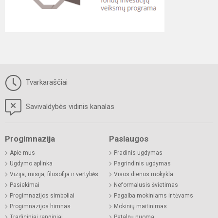
Tvarkaraščiai
Savivaldybės vidinis kanalas
Progimnazija
Paslaugos
Apie mus
Pradinis ugdymas
Ugdymo aplinka
Pagrindinis ugdymas
Vizija, misija, filosofija ir vertybės
Visos dienos mokykla
Pasiekimai
Neformalusis švietimas
Progimnazijos simboliai
Pagalba mokiniams ir tėvams
Progimnazijos himnas
Mokinių maitinimas
Tradiciniai renginiai
Patalpų nuoma