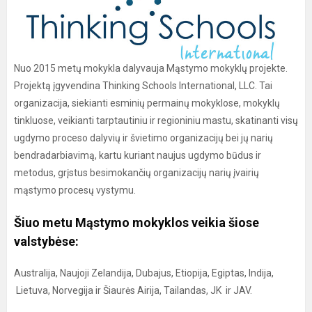
Nuo 2015 metų mokykla dalyvauja Mąstymo mokyklų projekte.
Projektą įgyvendina Thinking Schools International, LLC. Tai
organizacija, siekianti esminių permainų mokyklose, mokyklų
tinkluose, veikianti tarptautiniu ir regioniniu mastu, skatinanti visų
ugdymo proceso dalyvių ir švietimo organizacijų bei jų narių
bendradarbiavimą, kartu kuriant naujus ugdymo būdus ir
metodus, grįstus besimokančių organizacijų narių įvairių
mąstymo procesų vystymu.
Šiuo metu Mąstymo mokyklos veikia šiose
valstybėse:
Australija, Naujoji Zelandija, Dubajus, Etiopija, Egiptas, Indija,
Lietuva, Norvegija ir Šiaurės Airija, Tailandas, JK ir JAV.