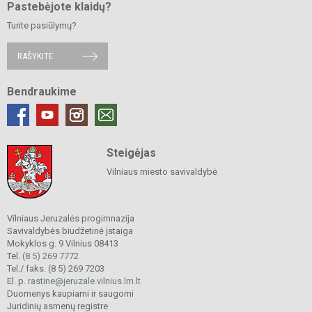
Pastebėjote klaidų?
Turite pasiūlymų?
RAŠYKITE
Bendraukime
Steigėjas
Vilniaus miesto savivaldybė
Vilniaus Jeruzalės progimnazija
Savivaldybės biudžetinė įstaiga
Mokyklos g. 9 Vilnius 08413
Tel.
(8 5) 269 7772
Tel./ faks. (8 5) 269 7203
El. p.
rastine@jeruzale.vilnius.lm.lt
Duomenys kaupiami ir saugomi
Juridinių asmenų registre