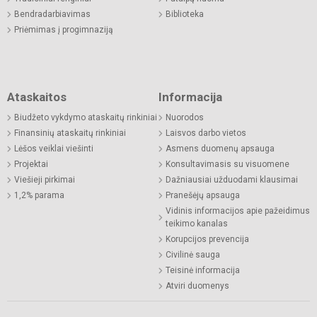
Bendradarbiavimas
Biblioteka
Priėmimas į progimnaziją
Ataskaitos
Informacija
Biudžeto vykdymo ataskaitų rinkiniai
Nuorodos
Finansinių ataskaitų rinkiniai
Laisvos darbo vietos
Lėšos veiklai viešinti
Asmens duomenų apsauga
Projektai
Konsultavimasis su visuomene
Viešieji pirkimai
Dažniausiai užduodami klausimai
1,2% parama
Pranešėjų apsauga
Vidinis informacijos apie pažeidimus
teikimo kanalas
Korupcijos prevencija
Civilinė sauga
Teisinė informacija
Atviri duomenys