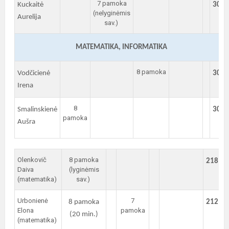
7 pamoka
Kuckaitė
305
(nelyginėmis
Aurelija
sav.)
MATEMATIKA, INFORMATIKA
8 pamoka
Vodčicienė
307
Irena
8
Smalinskienė
306
pamoka
Aušra
Olenkovič
8 pamoka
218
Daiva
(lyginėmis
(matematika)
sav.)
Urbonienė
7
8 pamoka
212
Elona
pamoka
(20 min.)
(matematika)