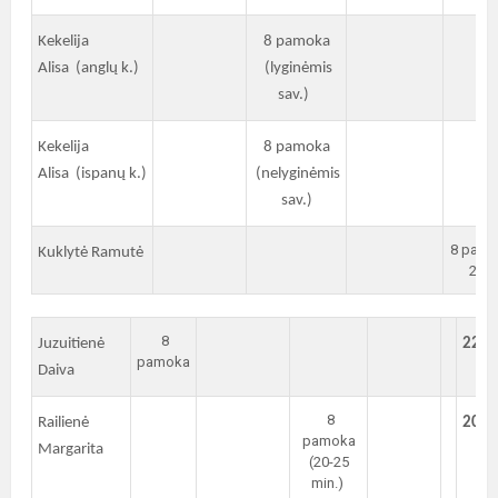
Kekelija
8 pamoka
Alisa (anglų k.)
(lyginėmis
sav.)
Kekelija
8 pamoka
Alisa (ispanų k.)
(nelyginėmis
sav.)
8 pamo
Kuklytė Ramutė
25 m
8
Juzuitienė
221
pamoka
Daiva
8
Railienė
205
pamoka
Margarita
(20-25
min.)