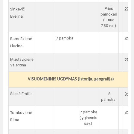
Prieš
Sinkevič
221
pamokas
Evelina
(~ nuo
7:30 val.)
7 pamoka
Ramoškienė
312
Liucina
Mižutavičienė
208
Valentina
VISUOMENINIS UGDYMAS (istorija, geografija)
Šilaitė Emilija
8
314
pamoka
7 pamoka
Tomkuvienė
314
(lyginėmis
Rima
sav.)