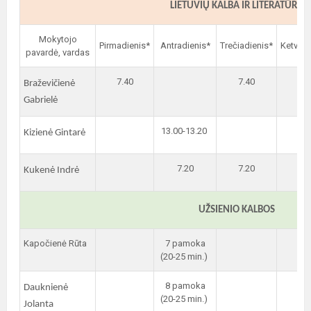
LIETUVIŲ KALBA IR LITERATŪRA
Mokytojo
Pirmadienis*
Antradienis*
Trečiadienis*
Ketvirt
pavardė, vardas
7.40
7.40
Braževičienė
Gabrielė
13.00-13.20
7.
Kizienė Gintarė
7.20
7.20
Kukenė Indrė
UŽSIENIO KALBOS
Kapočienė Rūta
7 pamoka
(20-25 min.)
8 pamoka
Dauknienė
(20-25 min.)
Jolanta