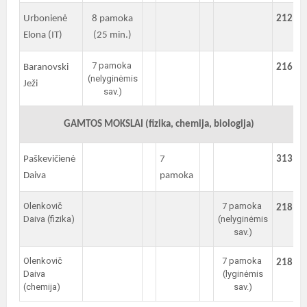
Urbonienė
8 pamoka
212
Elona (IT)
(25 min.)
7 pamoka
Baranovski
216
(nelyginėmis
Ježi
sav.)
GAMTOS MOKSLAI (fizika, chemija, biologija)
Paškevičienė
7
313
Daiva
pamoka
Olenkovič
7 pamoka
218
Daiva (fizika)
(nelyginėmis
sav.)
Olenkovič
7 pamoka
218
Daiva
(lyginėmis
(chemija)
sav.)