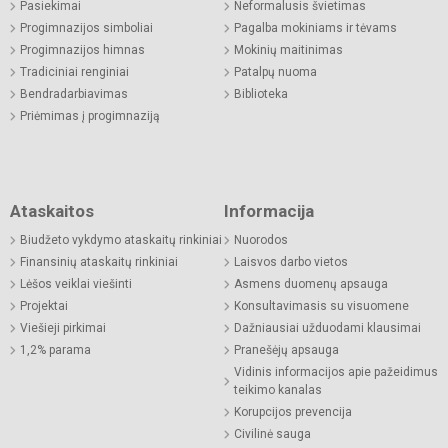
Pasiekimai
Neformalusis švietimas
Progimnazijos simboliai
Pagalba mokiniams ir tėvams
Progimnazijos himnas
Mokinių maitinimas
Tradiciniai renginiai
Patalpų nuoma
Bendradarbiavimas
Biblioteka
Priėmimas į progimnaziją
Ataskaitos
Informacija
Biudžeto vykdymo ataskaitų rinkiniai
Nuorodos
Finansinių ataskaitų rinkiniai
Laisvos darbo vietos
Lėšos veiklai viešinti
Asmens duomenų apsauga
Projektai
Konsultavimasis su visuomene
Viešieji pirkimai
Dažniausiai užduodami klausimai
1,2% parama
Pranešėjų apsauga
Vidinis informacijos apie pažeidimus
teikimo kanalas
Korupcijos prevencija
Civilinė sauga