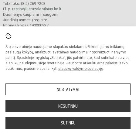
Tel./ faks. (8 5) 269 7203
El. p.
rastine@jeruzale.vilnius.lm.lt
Duomenys kaupiami ir saugomi
Juridinių asmenų registre
Įmonės kodas 190000937
Šioje svetainėje naudojame slapukus siekdami užtikrinti jums teikiamų
© 2024. Vilniaus Jeruzalės progimnazija. Visos teisės saugomos.
Kopijuoti turinį be raštiško gimnazijos sutikimo griežtai draudžiama.
paslaugų kokybę, analizuoti svetainės naudojimą ir optimizuoti naršymo
patirtį. Spustelėję mygtuką „Sutinku“, jūs patvirtinate, kad sutinkate su visų
Prieinamumo paraiška
Slapukų valdymas
slapukų naudojimu šioje svetainėje. Jei norite atšaukti arba pakeisti savo
sutikimus, prašome apsilankyti
slapukų valdymo puslapyje
.
Sumanus būdas atnaujinti
mokyklos interneto
svetainę
NUSTATYMAI
NESUTINKU
SUTINKU