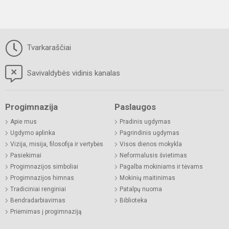
Tvarkaraščiai
Savivaldybės vidinis kanalas
Progimnazija
Paslaugos
Apie mus
Pradinis ugdymas
Ugdymo aplinka
Pagrindinis ugdymas
Vizija, misija, filosofija ir vertybės
Visos dienos mokykla
Pasiekimai
Neformalusis švietimas
Progimnazijos simboliai
Pagalba mokiniams ir tėvams
Progimnazijos himnas
Mokinių maitinimas
Tradiciniai renginiai
Patalpų nuoma
Bendradarbiavimas
Biblioteka
Priėmimas į progimnaziją