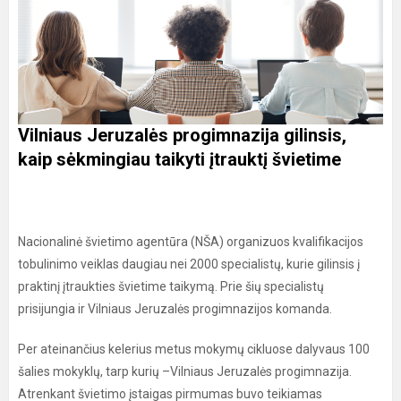
Vilniaus Jeruzalės progimnazija gilinsis,
kaip sėkmingiau taikyti įtrauktį švietime
Nacionalinė švietimo agentūra (NŠA) organizuos kvalifikacijos
tobulinimo veiklas daugiau nei 2000 specialistų, kurie gilinsis į
praktinį įtraukties švietime taikymą. Prie šių specialistų
prisijungia ir Vilniaus Jeruzalės progimnazijos komanda.
Per ateinančius kelerius metus mokymų cikluose dalyvaus 100
šalies mokyklų, tarp kurių –Vilniaus Jeruzalės progimnazija.
Atrenkant švietimo įstaigas pirmumas buvo teikiamas