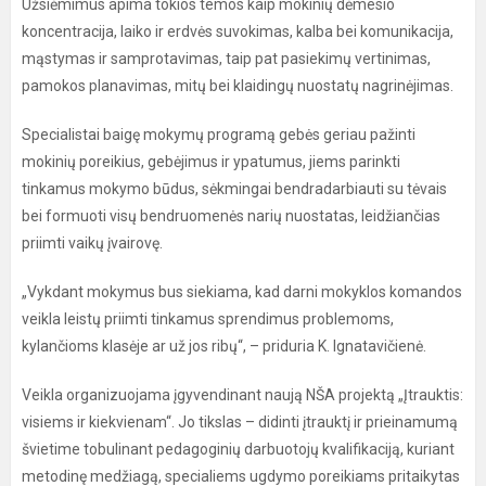
Užsiėmimus apima tokios temos kaip mokinių dėmesio
koncentracija, laiko ir erdvės suvokimas, kalba bei komunikacija,
mąstymas ir samprotavimas, taip pat pasiekimų vertinimas,
pamokos planavimas, mitų bei klaidingų nuostatų nagrinėjimas.
Specialistai baigę mokymų programą gebės geriau pažinti
mokinių poreikius, gebėjimus ir ypatumus, jiems parinkti
tinkamus mokymo būdus, sėkmingai bendradarbiauti su tėvais
bei formuoti visų bendruomenės narių nuostatas, leidžiančias
priimti vaikų įvairovę.
„Vykdant mokymus bus siekiama, kad darni mokyklos komandos
veikla leistų priimti tinkamus sprendimus problemoms,
kylančioms klasėje ar už jos ribų“, – priduria K. Ignatavičienė.
Veikla organizuojama įgyvendinant naują NŠA projektą „Įtrauktis:
visiems ir kiekvienam“. Jo tikslas – didinti įtrauktį ir prieinamumą
švietime tobulinant pedagoginių darbuotojų kvalifikaciją, kuriant
metodinę medžiagą, specialiems ugdymo poreikiams pritaikytas