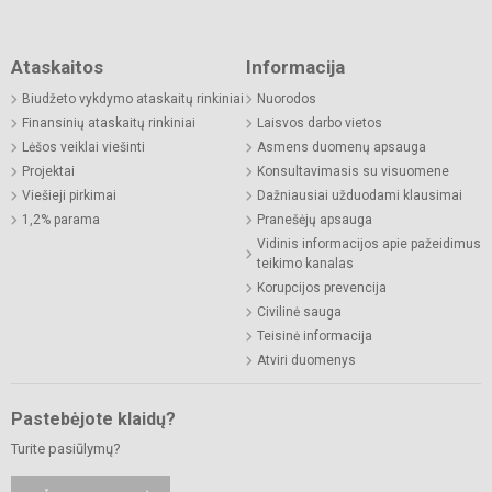
Ataskaitos
Informacija
Biudžeto vykdymo ataskaitų rinkiniai
Nuorodos
Finansinių ataskaitų rinkiniai
Laisvos darbo vietos
Lėšos veiklai viešinti
Asmens duomenų apsauga
Projektai
Konsultavimasis su visuomene
Viešieji pirkimai
Dažniausiai užduodami klausimai
1,2% parama
Pranešėjų apsauga
Vidinis informacijos apie pažeidimus
teikimo kanalas
Korupcijos prevencija
Civilinė sauga
Teisinė informacija
Atviri duomenys
Pastebėjote klaidų?
Turite pasiūlymų?