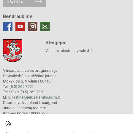
RAŠYKITE
Bendraukime
Steigėjas
Vilniaus miesto savivaldybė
Vilniaus Jeruzalės progimnazija
Savivaldybės biudžetinė įstaiga
Mokyklos g. 9 Vilnius 08413
Tel.
(8 5) 269 7772
Tel./ faks. (8 5) 269 7203
El. p.
rastine@jeruzale.vilnius.lm.lt
Duomenys kaupiami ir saugomi
Juridinių asmenų registre
Įmonės kodas 190000937