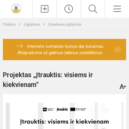
Paieška
Men
Titulinis
Ugdymas
Įtraukusis ugdymas
Interneto svetainės turinys dar kuriamas.
×
Atsiprašome už galimus laikinus neatitikimus.
Projektas „Įtrauktis: visiems ir
kiekvienam“