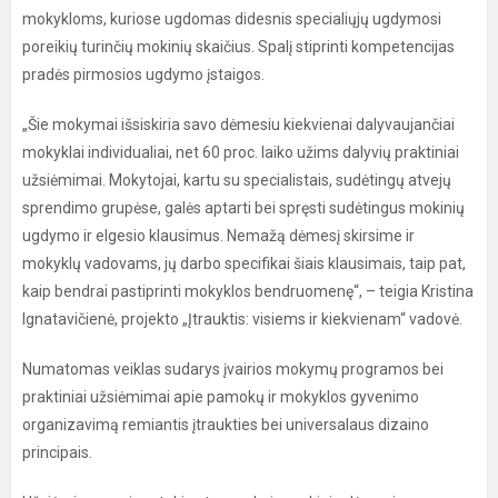
mokykloms, kuriose ugdomas didesnis specialiųjų ugdymosi
poreikių turinčių mokinių skaičius. Spalį stiprinti kompetencijas
pradės pirmosios ugdymo įstaigos.
„Šie mokymai išsiskiria savo dėmesiu kiekvienai dalyvaujančiai
mokyklai individualiai, net 60 proc. laiko užims dalyvių praktiniai
užsiėmimai. Mokytojai, kartu su specialistais, sudėtingų atvejų
sprendimo grupėse, galės aptarti bei spręsti sudėtingus mokinių
ugdymo ir elgesio klausimus. Nemažą dėmesį skirsime ir
mokyklų vadovams, jų darbo specifikai šiais klausimais, taip pat,
kaip bendrai pastiprinti mokyklos bendruomenę“, – teigia Kristina
Ignatavičienė, projekto „Įtrauktis: visiems ir kiekvienam“ vadovė.
Numatomas veiklas sudarys įvairios mokymų programos bei
praktiniai užsiėmimai apie pamokų ir mokyklos gyvenimo
organizavimą remiantis įtraukties bei universalaus dizaino
principais.