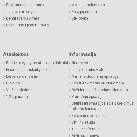
Progimnazijos himnas
Mokinių maitinimas
Tradiciniai renginiai
Patalpų nuoma
Bendradarbiavimas
Biblioteka
Priėmimas į progimnaziją
Ataskaitos
Informacija
Biudžeto vykdymo ataskaitų rinkiniai
Nuorodos
Finansinių ataskaitų rinkiniai
Laisvos darbo vietos
Lėšos veiklai viešinti
Asmens duomenų apsauga
Projektai
Konsultavimasis su visuomene
Viešieji pirkimai
Dažniausiai užduodami klausimai
1,2% parama
Pranešėjų apsauga
Vidinis informacijos apie pažeidimus
teikimo kanalas
Korupcijos prevencija
Civilinė sauga
Teisinė informacija
Atviri duomenys