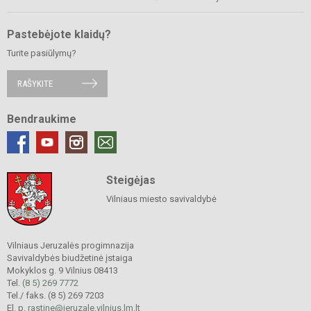
Pastebėjote klaidų?
Turite pasiūlymų?
RAŠYKITE
Bendraukime
Steigėjas
Vilniaus miesto savivaldybė
Vilniaus Jeruzalės progimnazija
Savivaldybės biudžetinė įstaiga
Mokyklos g. 9 Vilnius 08413
Tel.
(8 5) 269 7772
Tel./ faks. (8 5) 269 7203
El. p.
rastine@jeruzale.vilnius.lm.lt