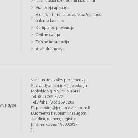
Dažniausiai užduodami klausimai
Pranešėjų apsauga
Vidinis informacijos apie pažeidimus
teikimo kanalas
Korupcijos prevencija
Civilinė sauga
Teisinė informacija
Atviri duomenys
Vilniaus Jeruzalės progimnazija
Savivaldybės biudžetinė įstaiga
Mokyklos g. 9 Vilnius 08413
Tel.
(8 5) 269 7772
Tel./ faks. (8 5) 269 7203
vivaldybė
El. p.
rastine@jeruzale.vilnius.lm.lt
Duomenys kaupiami ir saugomi
Juridinių asmenų registre
Įmonės kodas 190000937