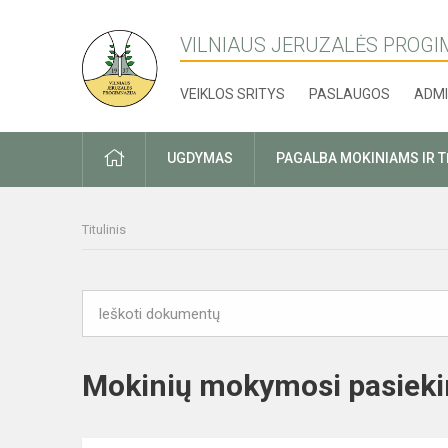
VILNIAUS JERUZALĖS PROGI
VEIKLOS SRITYS
PASLAUGOS
ADMI
PRADŽIA
UGDYMAS
PAGALBA MOKINIAMS IR 
Titulinis
Mokinių mokymosi pasieki