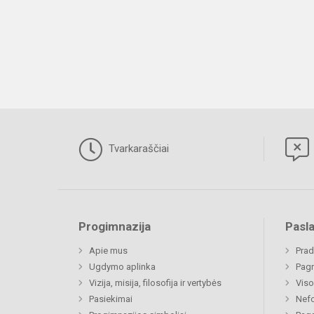
Tvarkaraščiai
Progimnazija
Pasl
Apie mus
Prad
Ugdymo aplinka
Pagr
Vizija, misija, filosofija ir vertybės
Viso
Pasiekimai
Nefo