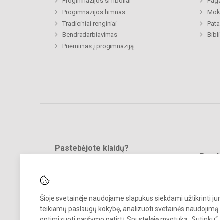
Progimnazijos simboliai
Paga
Progimnazijos himnas
Moki
Tradiciniai renginiai
Pat
Bendradarbiavimas
Bibl
Priėmimas į progimnaziją
Pastebėjote klaidų?
Bend
Turite pasiūlymų?
RAŠYKITE
Šioje svetainėje naudojame slapukus siekdami užtikrinti j
teikiamų paslaugų kokybę, analizuoti svetainės naudojimą 
optimizuoti naršymo patirtį. Spustelėję mygtuką „Sutinku“,