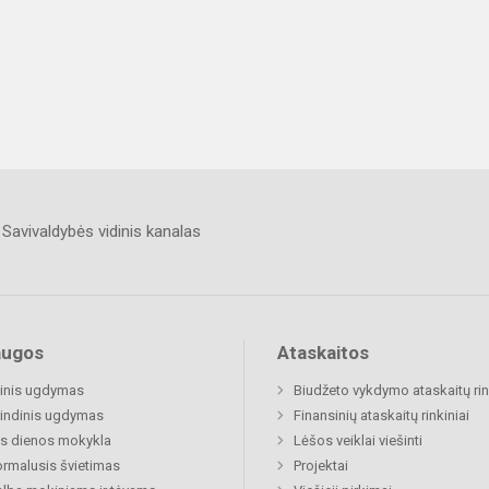
Savivaldybės vidinis kanalas
augos
Ataskaitos
inis ugdymas
Biudžeto vykdymo ataskaitų rin
indinis ugdymas
Finansinių ataskaitų rinkiniai
s dienos mokykla
Lėšos veiklai viešinti
rmalusis švietimas
Projektai