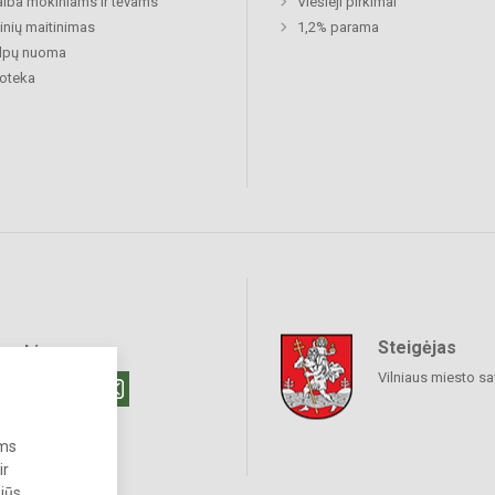
lba mokiniams ir tėvams
Viešieji pirkimai
nių maitinimas
1,2% parama
alpų nuoma
ioteka
Steigėjas
raukime
Vilniaus miesto sa
ums
ir
 jūs