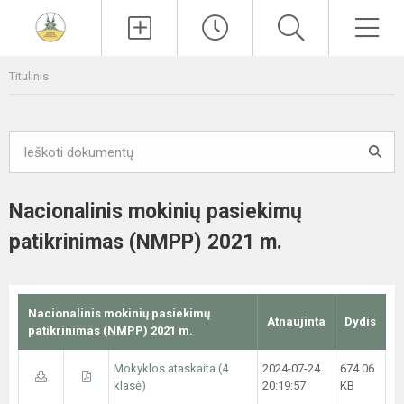
Paieška
Men
Titulinis
Nacionalinis mokinių pasiekimų
patikrinimas (NMPP) 2021 m.
Nacionalinis mokinių pasiekimų
Atnaujinta
Dydis
patikrinimas (NMPP) 2021 m.
Mokyklos ataskaita (4
2024-07-24
674.06
klasė)
20:19:57
KB