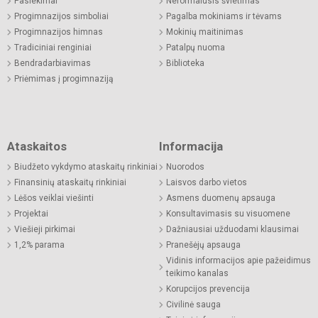
Pasiekimai
Neformalusis švietimas
Progimnazijos simboliai
Pagalba mokiniams ir tėvams
Progimnazijos himnas
Mokinių maitinimas
Tradiciniai renginiai
Patalpų nuoma
Bendradarbiavimas
Biblioteka
Priėmimas į progimnaziją
Ataskaitos
Informacija
Biudžeto vykdymo ataskaitų rinkiniai
Nuorodos
Finansinių ataskaitų rinkiniai
Laisvos darbo vietos
Lėšos veiklai viešinti
Asmens duomenų apsauga
Projektai
Konsultavimasis su visuomene
Viešieji pirkimai
Dažniausiai užduodami klausimai
1,2% parama
Pranešėjų apsauga
Vidinis informacijos apie pažeidimus
teikimo kanalas
Korupcijos prevencija
Civilinė sauga