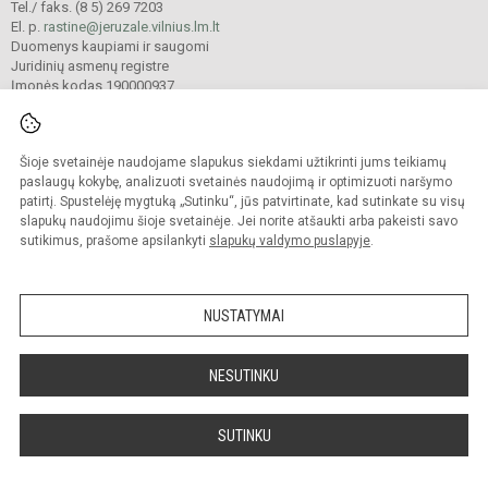
Tel./ faks. (8 5) 269 7203
El. p.
rastine@jeruzale.vilnius.lm.lt
Duomenys kaupiami ir saugomi
Juridinių asmenų registre
Įmonės kodas 190000937
Šioje svetainėje naudojame slapukus siekdami užtikrinti jums teikiamų
© 2024. Vilniaus Jeruzalės progimnazija. Visos teisės saugomos.
Kopijuoti turinį be raštiško gimnazijos sutikimo griežtai draudžiama.
paslaugų kokybę, analizuoti svetainės naudojimą ir optimizuoti naršymo
patirtį. Spustelėję mygtuką „Sutinku“, jūs patvirtinate, kad sutinkate su visų
Prieinamumo paraiška
Slapukų valdymas
slapukų naudojimu šioje svetainėje. Jei norite atšaukti arba pakeisti savo
sutikimus, prašome apsilankyti
slapukų valdymo puslapyje
.
Sumanus būdas atnaujinti
mokyklos interneto
svetainę
NUSTATYMAI
NESUTINKU
SUTINKU