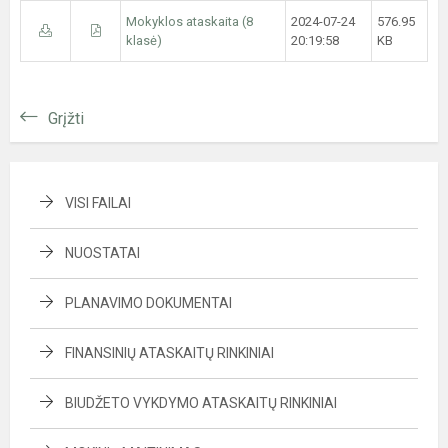
Mokyklos ataskaita (8
2024-07-24
576.95
klasė)
20:19:58
KB
Grįžti
VISI FAILAI
NUOSTATAI
PLANAVIMO DOKUMENTAI
FINANSINIŲ ATASKAITŲ RINKINIAI
BIUDŽETO VYKDYMO ATASKAITŲ RINKINIAI