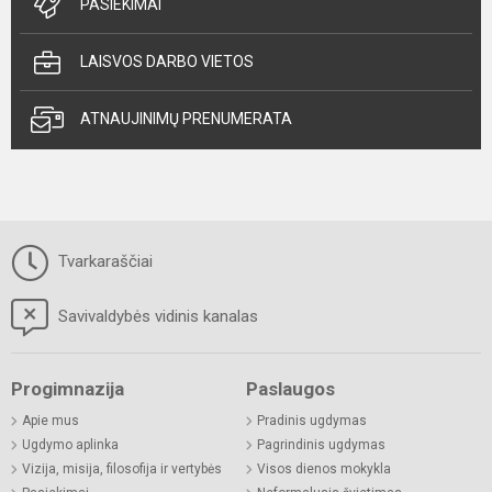
PASIEKIMAI
LAISVOS DARBO VIETOS
ATNAUJINIMŲ PRENUMERATA
Tvarkaraščiai
Savivaldybės vidinis kanalas
Progimnazija
Paslaugos
Apie mus
Pradinis ugdymas
Ugdymo aplinka
Pagrindinis ugdymas
Vizija, misija, filosofija ir vertybės
Visos dienos mokykla