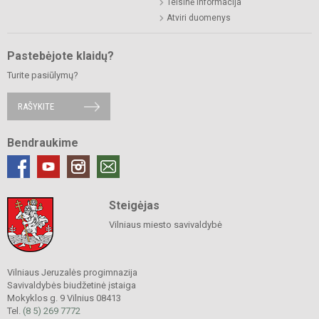
Teisinė informacija
Atviri duomenys
Pastebėjote klaidų?
Turite pasiūlymų?
RAŠYKITE
Bendraukime
Steigėjas
Vilniaus miesto savivaldybė
Vilniaus Jeruzalės progimnazija
Savivaldybės biudžetinė įstaiga
Mokyklos g. 9 Vilnius 08413
Tel.
(8 5) 269 7772