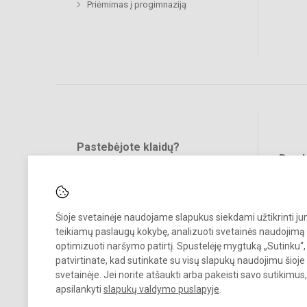
Priėmimas į progimnaziją
Pastebėjote klaidų?
Bend
Turite pasiūlymų?
RAŠYKITE
Šioje svetainėje naudojame slapukus siekdami užtikrinti j
teikiamų paslaugų kokybę, analizuoti svetainės naudojimą 
optimizuoti naršymo patirtį. Spustelėję mygtuką „Sutinku“,
patvirtinate, kad sutinkate su visų slapukų naudojimu šioje
svetainėje. Jei norite atšaukti arba pakeisti savo sutikimu
© 2024. Vilniaus Jeruzalės progimnazija. Visos teisės saugomos.
apsilankyti
slapukų valdymo puslapyje
.
Kopijuoti turinį be raštiško gimnazijos sutikimo griežtai draudžiama.