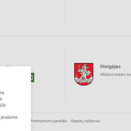
Steigėjas
raukime
Vilniaus miesto sa
ums
ir
 jūs
s, prašome
Prieinamumo paraiška
Slapukų valdymas