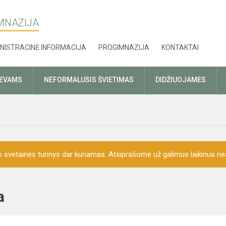
MNAZIJA
NISTRACINĖ INFORMACIJA
PROGIMNAZIJA
KONTAKTAI
TĖVAMS
NEFORMALUSIS ŠVIETIMAS
DIDŽIUOJAMĖS
o svetainės turinys dar kuriamas. Atsiprašome už galimus laikinus nea
ija