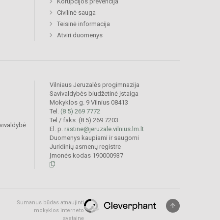
Korupcijos prevencija
Civilinė sauga
Teisinė informacija
Atviri duomenys
Vilniaus Jeruzalės progimnazija
Savivaldybės biudžetinė įstaiga
Mokyklos g. 9 Vilnius 08413
Tel.
(8 5) 269 7772
Tel./ faks. (8 5) 269 7203
vivaldybė
El. p.
rastine@jeruzale.vilnius.lm.lt
Duomenys kaupiami ir saugomi
Juridinių asmenų registre
Įmonės kodas 190000937
Sumanus būdas atnaujinti
mokyklos interneto
svetainę