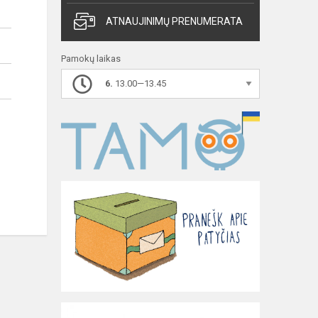
ATNAUJINIMŲ PRENUMERATA
Pamokų laikas
6.
13.00—13.45