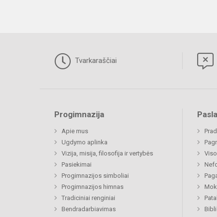
Tvarkaraščiai
Progimnazija
Pasl
Apie mus
Prad
Ugdymo aplinka
Pagr
Vizija, misija, filosofija ir vertybės
Viso
Pasiekimai
Nefo
Progimnazijos simboliai
Paga
Progimnazijos himnas
Moki
Tradiciniai renginiai
Pat
Bendradarbiavimas
Bibl