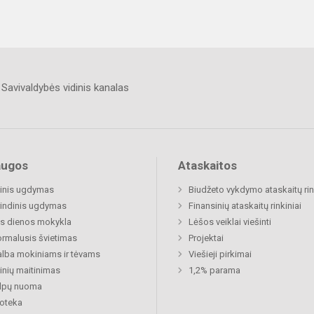
Savivaldybės vidinis kanalas
augos
Ataskaitos
inis ugdymas
Biudžeto vykdymo ataskaitų rin
indinis ugdymas
Finansinių ataskaitų rinkiniai
s dienos mokykla
Lėšos veiklai viešinti
rmalusis švietimas
Projektai
lba mokiniams ir tėvams
Viešieji pirkimai
nių maitinimas
1,2% parama
alpų nuoma
ioteka