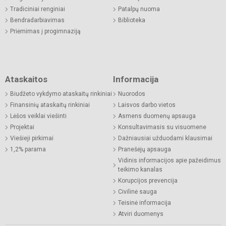
Tradiciniai renginiai
Patalpų nuoma
Bendradarbiavimas
Biblioteka
Priėmimas į progimnaziją
Ataskaitos
Informacija
Biudžeto vykdymo ataskaitų rinkiniai
Nuorodos
Finansinių ataskaitų rinkiniai
Laisvos darbo vietos
Lėšos veiklai viešinti
Asmens duomenų apsauga
Projektai
Konsultavimasis su visuomene
Viešieji pirkimai
Dažniausiai užduodami klausimai
1,2% parama
Pranešėjų apsauga
Vidinis informacijos apie pažeidimus
teikimo kanalas
Korupcijos prevencija
Civilinė sauga
Teisinė informacija
Atviri duomenys