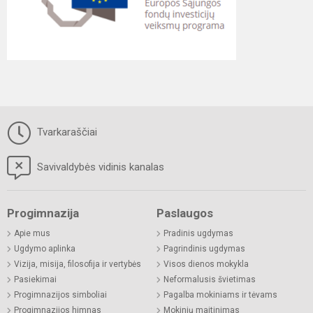
Tvarkaraščiai
Savivaldybės vidinis kanalas
Progimnazija
Paslaugos
Apie mus
Pradinis ugdymas
Ugdymo aplinka
Pagrindinis ugdymas
Vizija, misija, filosofija ir vertybės
Visos dienos mokykla
Pasiekimai
Neformalusis švietimas
Progimnazijos simboliai
Pagalba mokiniams ir tėvams
Progimnazijos himnas
Mokinių maitinimas