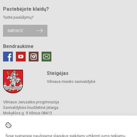
Pastebėjote klaidų?
Turite pasiūlymų?
RAŠYKITE
Bendraukime
Steigėjas
Vilniaus miesto savivaldybė
Vilniaus Jeruzalės progimnazija
Savivaldybės biudžetinė įstaiga
Mokyklos g. 9 Vilnius 08413
Tel.
(8 5) 269 7772
Tel./ faks. (8 5) 269 7203
El. p.
rastine@jeruzale.vilnius.lm.lt
Duomenys kaupiami ir saugomi
Šioje svetainėje naudojame slapukus siekdami užtikrinti jums teikiamų