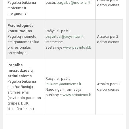
Pagalba teikiama
paštu:
pagalba@moteriai.lt
darbo dienas
moterims ir
merginoms
Psichologinės
konsultacijos
Rašyti el. paštu:
Pagalbą internetu
psyvirtual@psyvirtual.lt
Atsako per 2
emigrantams teikia
Internetinė
darbo dienas
profesionalūs
svetainėje
www.psyvirtual.lt
psichologai.
Pagalba
nusižudžiusių
artimiesiems
Rašyti el. paštu:
Pagalba teikiama
laukiam@artimiems.lt
Atsako per 2-3
nusižudžiusiųjų
Naudinga informacija
darbo dienas
artimiesiems
puslapyje
www.artimiems.lt
(savitarpio paramos
grupės, DUK,
literatūra ir kita.).