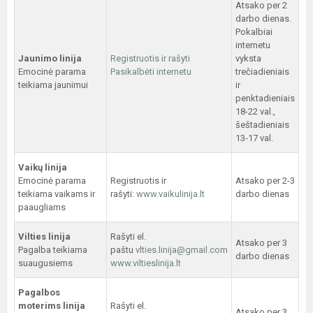
Atsako per 2
darbo dienas.
Pokalbiai
internetu
Jaunimo linija
Registruotis ir rašyti
vyksta
Emocinė parama
Pasikalbėti internetu
trečiadieniais
teikiama jaunimui
ir
penktadieniais
18-22 val.,
šeštadieniais
13-17 val.
Vaikų linija
Emocinė parama
Registruotis ir
Atsako per 2-3
teikiama vaikams ir
rašyti:
www.vaikulinija.lt
darbo dienas
paaugliams
Vilties linija
Rašyti el.
Atsako per 3
Pagalba teikiama
paštu
vlties.linija@gmail.com
darbo dienas
suaugusiems
www.viltieslinija.lt
Pagalbos
moterims linija
Rašyti el.
Atsako per 3