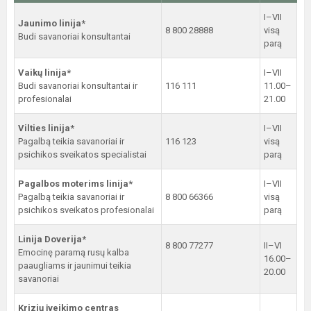
I–VII
Jaunimo linija*
8 800 28888
visą
Budi savanoriai konsultantai
parą
Vaikų linija*
I–VII
Budi savanoriai konsultantai ir
116 111
11.00–
profesionalai
21.00
Vilties linija*
I–VII
Pagalbą teikia savanoriai ir
116 123
visą
psichikos sveikatos specialistai
parą
Pagalbos moterims linija*
I–VII
Pagalbą teikia savanoriai ir
8 800 66366
visą
psichikos sveikatos profesionalai
parą
Linija Doverija*
8 800 77277
II–VI
Emocinę paramą rusų kalba
16.00–
paaugliams ir jaunimui teikia
20.00
savanoriai
Krizių įveikimo centras