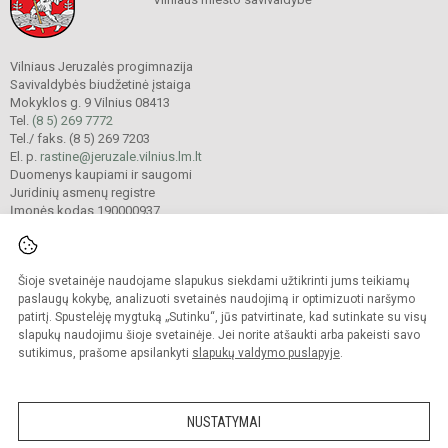
Vilniaus Jeruzalės progimnazija
Savivaldybės biudžetinė įstaiga
Mokyklos g. 9 Vilnius 08413
Tel.
(8 5) 269 7772
Tel./ faks. (8 5) 269 7203
El. p.
rastine@jeruzale.vilnius.lm.lt
Duomenys kaupiami ir saugomi
Juridinių asmenų registre
Įmonės kodas 190000937
Šioje svetainėje naudojame slapukus siekdami užtikrinti jums teikiamų
© 2024. Vilniaus Jeruzalės progimnazija. Visos teisės saugomos.
Kopijuoti turinį be raštiško gimnazijos sutikimo griežtai draudžiama.
paslaugų kokybę, analizuoti svetainės naudojimą ir optimizuoti naršymo
patirtį. Spustelėję mygtuką „Sutinku“, jūs patvirtinate, kad sutinkate su visų
Prieinamumo paraiška
Slapukų valdymas
slapukų naudojimu šioje svetainėje. Jei norite atšaukti arba pakeisti savo
sutikimus, prašome apsilankyti
slapukų valdymo puslapyje
.
Sumanus būdas atnaujinti
mokyklos interneto
svetainę
NUSTATYMAI