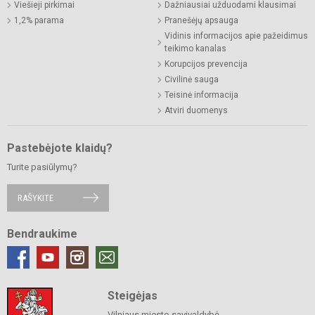
Viešieji pirkimai
Dažniausiai užduodami klausimai
1,2% parama
Pranešėjų apsauga
Vidinis informacijos apie pažeidimus
teikimo kanalas
Korupcijos prevencija
Civilinė sauga
Teisinė informacija
Atviri duomenys
Pastebėjote klaidų?
Turite pasiūlymų?
RAŠYKITE
Bendraukime
Steigėjas
Vilniaus miesto savivaldybė