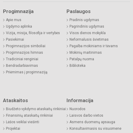
Progimnazija
Paslaugos
Apie mus
Pradinis ugdymas
Ugdymo aplinka
Pagrindinis ugdymas
Vizija, misija, filosofija ir vertybės
Visos dienos mokykla
Pasiekimai
Neformalusis švietimas
Progimnazijos simboliai
Pagalba mokiniams ir tėvams
Progimnazijos himnas
Mokinių maitinimas
Tradiciniai renginiai
Patalpų nuoma
Bendradarbiavimas
Biblioteka
Priėmimas į progimnaziją
Ataskaitos
Informacija
Biudžeto vykdymo ataskaitų rinkiniai
Nuorodos
Finansinių ataskaitų rinkiniai
Laisvos darbo vietos
Lėšos veiklai viešinti
Asmens duomenų apsauga
Projektai
Konsultavimasis su visuomene