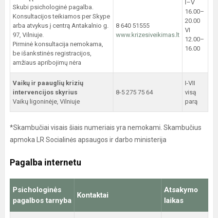
I–V
Skubi psichologinė pagalba.
16.00–
Konsultacijos teikiamos per Skype
20.00
arba atvykus į centrą Antakalnio g.
8 640 51555
VI
97, Vilniuje.
www.krizesiveikimas.lt
12.00–
Pirminė konsultacija nemokama,
16.00
be išankstinės registracijos,
amžiaus apribojimų nėra
Vaikų ir paauglių krizių
I-VII
intervencijos skyrius
8-5 275 75 64
visą
Vaikų ligoninėje, Vilniuje
parą
*Skambučiai visais šiais numeriais yra nemokami. Skambučius
apmoka LR Socialinės apsaugos ir darbo ministerija
Pagalba internetu
Psichologinės
Atsakymo
Kontaktai
pagalbos tarnyba
laikas