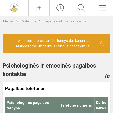
Paieška
Men
Titulinis
Paslaugos
Pagalba mokiniams ir tėvams
Interneto svetainės turinys dar kuriamas.
×
Atsiprašome už galimus laikinus neatitikimus.
Psichologinės ir emocinės pagalbos
kontaktai
Pagalbos telefonai
Psichologinės pagalbos
Darbo
Telefono numeris
tarnyba
laikas