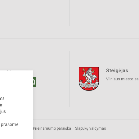
Steigėjas
raukime
Vilniaus miesto sa
ums
ir
 jūs
s, prašome
Prieinamumo paraiška
Slapukų valdymas