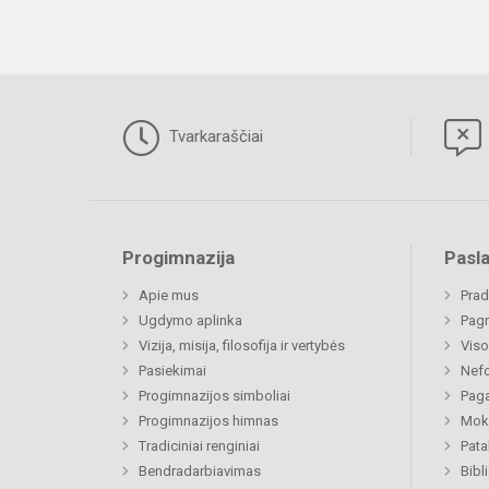
Tvarkaraščiai
Progimnazija
Pasl
Apie mus
Prad
Ugdymo aplinka
Pagr
Vizija, misija, filosofija ir vertybės
Viso
Pasiekimai
Nefo
Progimnazijos simboliai
Paga
Progimnazijos himnas
Moki
Tradiciniai renginiai
Pat
Bendradarbiavimas
Bibl