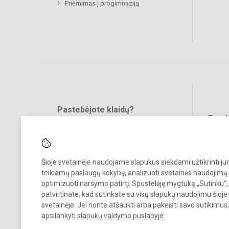
Priėmimas į progimnaziją
Pastebėjote klaidų?
Bend
Turite pasiūlymų?
RAŠYKITE
Šioje svetainėje naudojame slapukus siekdami užtikrinti j
teikiamų paslaugų kokybę, analizuoti svetainės naudojimą 
optimizuoti naršymo patirtį. Spustelėję mygtuką „Sutinku“,
patvirtinate, kad sutinkate su visų slapukų naudojimu šioje
svetainėje. Jei norite atšaukti arba pakeisti savo sutikimu
© 2024. Vilniaus Jeruzalės progimnazija. Visos teisės saugomos.
apsilankyti
slapukų valdymo puslapyje
.
Kopijuoti turinį be raštiško gimnazijos sutikimo griežtai draudžiama.