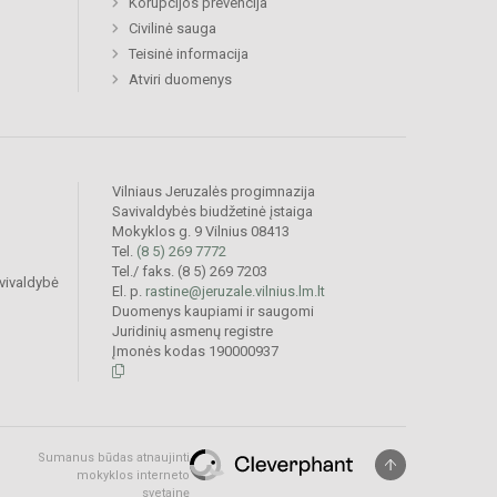
Korupcijos prevencija
Civilinė sauga
Teisinė informacija
Atviri duomenys
Vilniaus Jeruzalės progimnazija
Savivaldybės biudžetinė įstaiga
Mokyklos g. 9 Vilnius 08413
Tel.
(8 5) 269 7772
Tel./ faks. (8 5) 269 7203
vivaldybė
El. p.
rastine@jeruzale.vilnius.lm.lt
Duomenys kaupiami ir saugomi
Juridinių asmenų registre
Įmonės kodas 190000937
Sumanus būdas atnaujinti
mokyklos interneto
svetainę