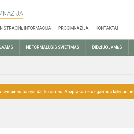
MNAZIJA
NISTRACINĖ INFORMACIJA
PROGIMNAZIJA
KONTAKTAI
TĖVAMS
NEFORMALUSIS ŠVIETIMAS
DIDŽIUOJAMĖS
o svetainės turinys dar kuriamas. Atsiprašome už galimus laikinus nea