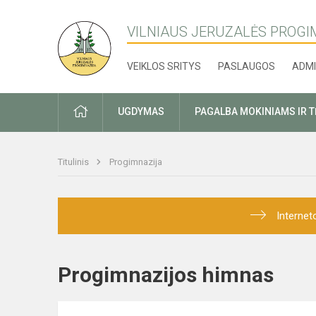
VILNIAUS JERUZALĖS PROGI
VEIKLOS SRITYS
PASLAUGOS
ADMI
PRADŽIA
UGDYMAS
PAGALBA MOKINIAMS IR 
Titulinis
Progimnazija
Internet
Progimnazijos himnas