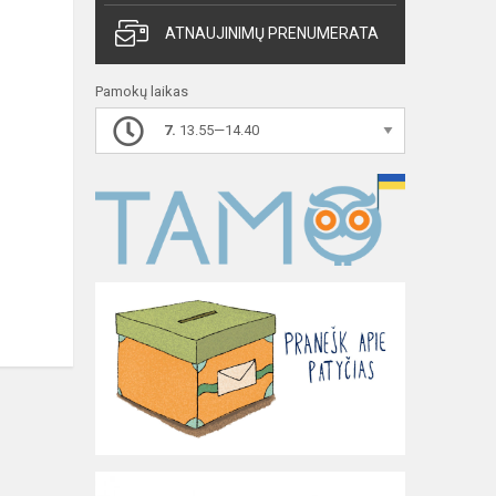
ATNAUJINIMŲ PRENUMERATA
Pamokų laikas
7.
13.55—14.40