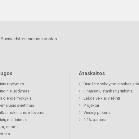
Savivaldybės vidinis kanalas
augos
Ataskaitos
inis ugdymas
Biudžeto vykdymo ataskaitų rin
indinis ugdymas
Finansinių ataskaitų rinkiniai
s dienos mokykla
Lėšos veiklai viešinti
rmalusis švietimas
Projektai
lba mokiniams ir tėvams
Viešieji pirkimai
nių maitinimas
1,2% parama
alpų nuoma
ioteka