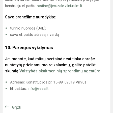
bendruoju el. paštu:
rastine@jeruzale.vilnius.lm.lt
.
Savo pranešime nurodykite:
turinio nuorodą (URL);
savo el. pašto adresą ir vardą.
10. Pareigos vykdymas
Jei manote, kad mūsų svetainė neatitinka apraše
nustatytų prieinamumo reikalavimų, galite pateikti
skundą
Valstybės skaitmeninių sprendimų agentūrai
:
Adresas: Konstitucijos pr. 15-89, 09319 Vilnius
El. paštas:
info@vssa.lt
Grįžti