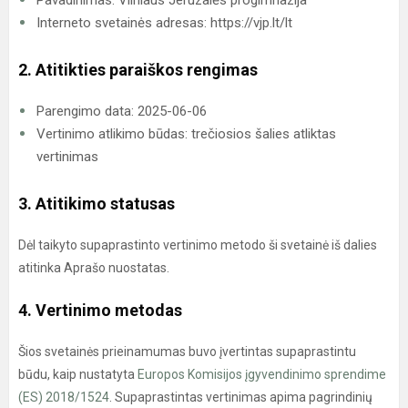
Pavadinimas: Vilniaus Jeruzalės progimnazija
Interneto svetainės adresas: https://vjp.lt/lt
2. Atitikties paraiškos rengimas
Parengimo data: 2025-06-06
Vertinimo atlikimo būdas: trečiosios šalies atliktas
vertinimas
3. Atitikimo statusas
Dėl taikyto supaprastinto vertinimo metodo ši svetainė iš dalies
atitinka Aprašo nuostatas.
4. Vertinimo metodas
Šios svetainės prieinamumas buvo įvertintas supaprastintu
būdu, kaip nustatyta
Europos Komisijos įgyvendinimo sprendime
(ES) 2018/1524
. Supaprastintas vertinimas apima pagrindinių