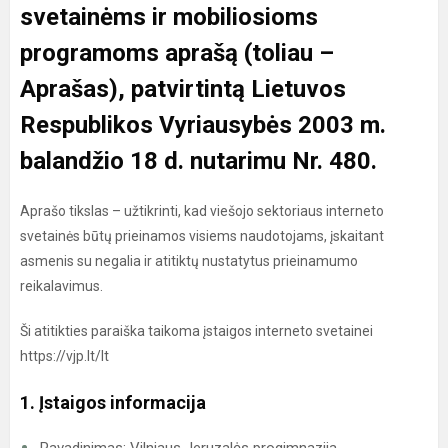
svetainėms ir mobiliosioms
programoms aprašą
(toliau –
Aprašas), patvirtintą Lietuvos
Respublikos Vyriausybės 2003 m.
balandžio 18 d. nutarimu Nr. 480.
Aprašo tikslas – užtikrinti, kad viešojo sektoriaus interneto
svetainės būtų prieinamos visiems naudotojams, įskaitant
asmenis su negalia ir atitiktų nustatytus prieinamumo
reikalavimus.
Ši atitikties paraiška taikoma įstaigos interneto svetainei
https://vjp.lt/lt
1. Įstaigos informacija