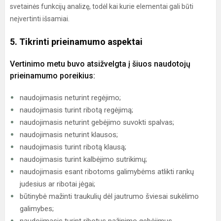
svetainės funkcijų analizę, todėl kai kurie elementai gali būti
neįvertinti išsamiai.
5. Tikrinti prieinamumo aspektai
Vertinimo metu buvo atsižvelgta į šiuos naudotojų
prieinamumo poreikius:
naudojimasis neturint regėjimo;
naudojimasis turint ribotą regėjimą;
naudojimasis neturint gebėjimo suvokti spalvas;
naudojimasis neturint klausos;
naudojimasis turint ribotą klausą;
naudojimasis turint kalbėjimo sutrikimų;
naudojimasis esant ribotoms galimybėms atlikti rankų
judesius ar ribotai jėgai;
būtinybė mažinti traukulių dėl jautrumo šviesai sukėlimo
galimybes;