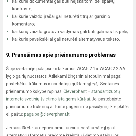
kai kurie dokumentai gali būti neįskaitomi dėl spalvų
kontrasto;
kai kurie vaizdo įrašai gali neturėti titrų ar garsinio
komentaro;
kai kurių vaizdo grotuvų valdymas gali būti galimas tik pele;
kai kurie paveikslėliai gali neturėti alternatyvaus teksto.
9. Pranešimas apie prieinamumo problemas
Šioje svetainėje palaipsniui taikomos WCAG 2.1 ir WCAG 2.2 AA
lygio gairių nuostatos. Atliekami žingsniniai tobulinimai pagal
pastebėtus trūkumus ir naudotojų grįžtamąjį ryšį. Svetainės
prieinamumo kokybe rūpinasi
Cleverphant – standartizuotų
interneto svetinių švietimo įstaigoms kūrėjai
. Jei pastebėjote
prieinamumo trūkumų ar turite pagerinimo pasiūlymų, kreipkitės
el. paštu:
pagalba@cleverphant.lt
.
Jei susidūrėte su neprieinamu turiniu ir norėtumėte jį gauti
alternatyviu formatu, prašome kreiptis į švietimo įstaigą jos