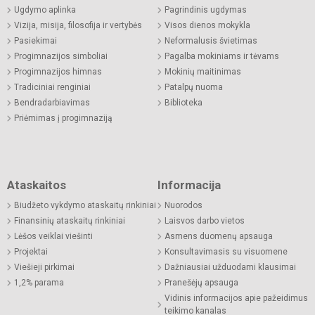
Ugdymo aplinka
Pagrindinis ugdymas
Vizija, misija, filosofija ir vertybės
Visos dienos mokykla
Pasiekimai
Neformalusis švietimas
Progimnazijos simboliai
Pagalba mokiniams ir tėvams
Progimnazijos himnas
Mokinių maitinimas
Tradiciniai renginiai
Patalpų nuoma
Bendradarbiavimas
Biblioteka
Priėmimas į progimnaziją
Ataskaitos
Informacija
Biudžeto vykdymo ataskaitų rinkiniai
Nuorodos
Finansinių ataskaitų rinkiniai
Laisvos darbo vietos
Lėšos veiklai viešinti
Asmens duomenų apsauga
Projektai
Konsultavimasis su visuomene
Viešieji pirkimai
Dažniausiai užduodami klausimai
1,2% parama
Pranešėjų apsauga
Vidinis informacijos apie pažeidimus
teikimo kanalas