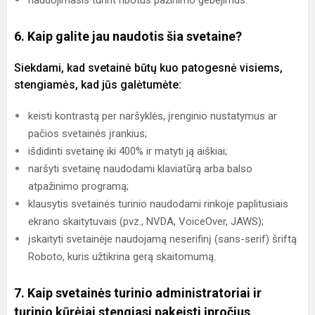
naudojimasis turint ribotus pažinimo gebėjimus.
6. Kaip galite jau naudotis šia svetaine?
Siekdami, kad svetainė būtų kuo patogesnė visiems,
stengiamės, kad jūs galėtumėte:
keisti kontrastą per naršyklės, įrenginio nustatymus ar
pačios svetainės įrankius;
išdidinti svetainę iki 400% ir matyti ją aiškiai;
naršyti svetainę naudodami klaviatūrą arba balso
atpažinimo programą;
klausytis svetainės turinio naudodami rinkoje paplitusiais
ekrano skaitytuvais (pvz., NVDA, VoiceOver, JAWS);
įskaityti svetainėje naudojamą neserifinį (sans-serif) šriftą
Roboto, kuris užtikrina gerą skaitomumą.
7. Kaip svetainės turinio administratoriai ir
turinio kūrėjai stengiasi pakeisti įpročius