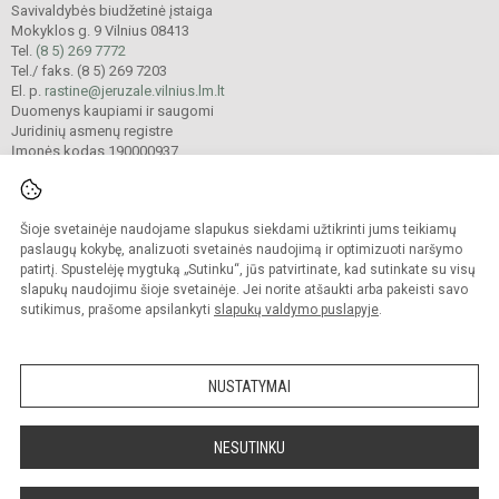
Savivaldybės biudžetinė įstaiga
Mokyklos g. 9 Vilnius 08413
Tel.
(8 5) 269 7772
Tel./ faks. (8 5) 269 7203
El. p.
rastine@jeruzale.vilnius.lm.lt
Duomenys kaupiami ir saugomi
Juridinių asmenų registre
Įmonės kodas 190000937
Šioje svetainėje naudojame slapukus siekdami užtikrinti jums teikiamų
© 2024. Vilniaus Jeruzalės progimnazija. Visos teisės saugomos.
Kopijuoti turinį be raštiško gimnazijos sutikimo griežtai draudžiama.
paslaugų kokybę, analizuoti svetainės naudojimą ir optimizuoti naršymo
patirtį. Spustelėję mygtuką „Sutinku“, jūs patvirtinate, kad sutinkate su visų
Prieinamumo paraiška
Slapukų valdymas
slapukų naudojimu šioje svetainėje. Jei norite atšaukti arba pakeisti savo
sutikimus, prašome apsilankyti
slapukų valdymo puslapyje
.
Sumanus būdas atnaujinti
mokyklos interneto
svetainę
NUSTATYMAI
NESUTINKU