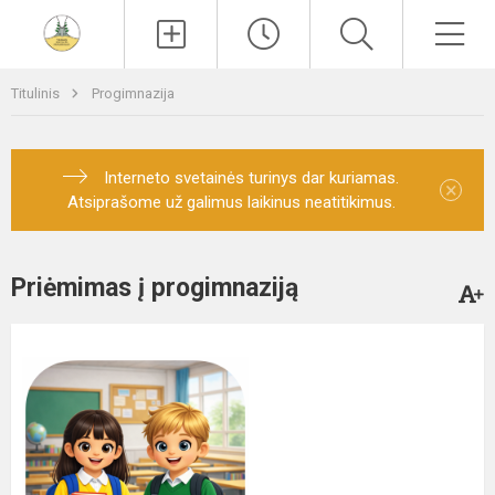
Paieška
Men
Titulinis
Progimnazija
Interneto svetainės turinys dar kuriamas.
×
Atsiprašome už galimus laikinus neatitikimus.
Priėmimas į progimnaziją