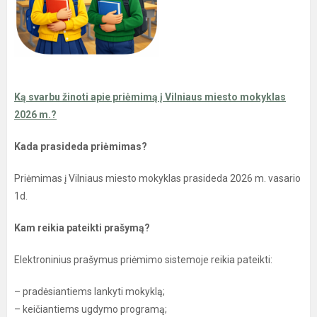
Ką svarbu žinoti apie priėmimą į Vilniaus miesto mokyklas
2026 m.?
Kada prasideda priėmimas?
Priėmimas į Vilniaus miesto mokyklas prasideda 2026 m. vasario
1d.
Kam reikia pateikti prašymą?
Elektroninius prašymus priėmimo sistemoje reikia pateikti:
– pradėsiantiems lankyti mokyklą;
– keičiantiems ugdymo programą;