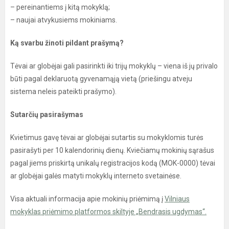
– pereinantiems į kitą mokyklą;
– naujai atvykusiems mokiniams.
Ką svarbu žinoti pildant prašymą?
Tėvai ar globėjai gali pasirinkti iki trijų mokyklų – viena iš jų privalo
būti pagal deklaruotą gyvenamąją vietą (priešingu atveju
sistema neleis pateikti prašymo).
Sutarčių pasirašymas
Kvietimus gavę tėvai ar globėjai sutartis su mokyklomis turės
pasirašyti per 10 kalendorinių dienų. Kviečiamų mokinių sąrašus
pagal jiems priskirtą unikalų registracijos kodą (MOK-0000) tėvai
ar globėjai galės matyti mokyklų interneto svetainėse.
Visa aktuali informacija apie mokinių priėmimą į
Vilniaus
mokyklas priėmimo platformos skiltyje „Bendrasis ugdymas“.