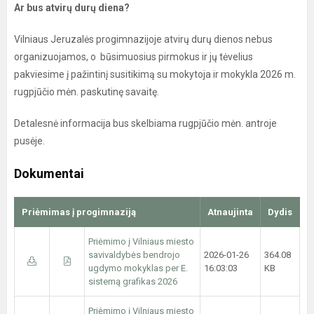
Ar bus atvirų durų diena?
Vilniaus Jeruzalės progimnazijoje atvirų durų dienos nebus
organizuojamos, o būsimuosius pirmokus ir jų tėvelius
pakviesime į pažintinį susitikimą su mokytoja ir mokykla 2026 m.
rugpjūčio mėn. paskutinę savaitę.
Detalesnė informacija bus skelbiama rugpjūčio mėn. antroje
pusėje.
Dokumentai
Priėmimas į progimnaziją
Atnaujinta
Dydis
Priėmimo į Vilniaus miesto
savivaldybės bendrojo
2026-01-26
364.08
ugdymo mokyklas per E.
16:03:03
KB
sistemą grafikas 2026
Priėmimo į Vilniaus miesto