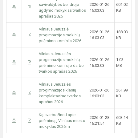
savivaldybės bendrojo
2026-01-26
601.02
ugdymo mokyklas tvarkos
16:03:03
KB
aprašas 2026
Vilniaus Jeruzalė
2026-01-26
188.03
progimnazijos mokinių
16:03:03
KB
priėmimo komisija 2026
Vilniaus Jeruzalės
progimnazijos mokinių
2026-01-26
1.03
priėmimo komisijo darbo
16:03:03
MB
tvarkos aprašas 2026
Vilniaus Jeruzalės
progimnazijos klasių
2026-01-26
261.99
komplektavimo tvarkos
16:03:03
KB
aprašas 2026
Ką svarbu žinoti apie
2026-01-28
603.14
priėmimą į Vilniaus miesto
16:21:54
KB
mokyklas 2026 m