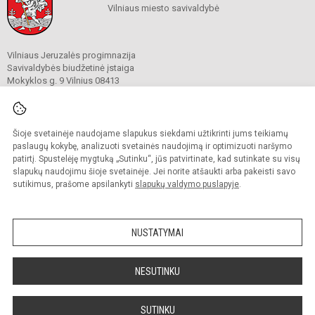
Vilniaus miesto savivaldybė
Vilniaus Jeruzalės progimnazija
Savivaldybės biudžetinė įstaiga
Mokyklos g. 9 Vilnius 08413
Tel.
(8 5) 269 7772
Tel./ faks. (8 5) 269 7203
El. p.
rastine@jeruzale.vilnius.lm.lt
Duomenys kaupiami ir saugomi
Šioje svetainėje naudojame slapukus siekdami užtikrinti jums teikiamų
Juridinių asmenų registre
paslaugų kokybę, analizuoti svetainės naudojimą ir optimizuoti naršymo
Įmonės kodas 190000937
patirtį. Spustelėję mygtuką „Sutinku“, jūs patvirtinate, kad sutinkate su visų
slapukų naudojimu šioje svetainėje. Jei norite atšaukti arba pakeisti savo
sutikimus, prašome apsilankyti
slapukų valdymo puslapyje
.
© 2024. Vilniaus Jeruzalės progimnazija. Visos teisės saugomos.
Kopijuoti turinį be raštiško gimnazijos sutikimo griežtai draudžiama.
NUSTATYMAI
Prieinamumo paraiška
Slapukų valdymas
Sumanus būdas atnaujinti
NESUTINKU
mokyklos interneto
svetainę
SUTINKU