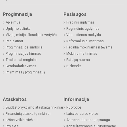
Progimnazija
Paslaugos
Apie mus
Pradinis ugdymas
Ugdymo aplinka
Pagrindinis ugdymas
Vizija, misija, filosofija ir vertybės
Visos dienos mokykla
Pasiekimai
Neformalusis švietimas
Progimnazijos simboliai
Pagalba mokiniams ir tėvams
Progimnazijos himnas
Mokinių maitinimas
Tradiciniai renginiai
Patalpų nuoma
Bendradarbiavimas
Biblioteka
Priėmimas į progimnaziją
Ataskaitos
Informacija
Biudžeto vykdymo ataskaitų rinkiniai
Nuorodos
Finansinių ataskaitų rinkiniai
Laisvos darbo vietos
Lėšos veiklai viešinti
Asmens duomenų apsauga
Projektai
Konsultavimasis su visuomene