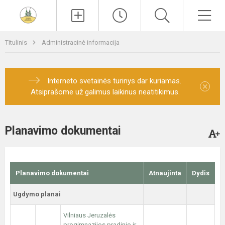
Paieška
Men
Titulinis
Administracinė informacija
Interneto svetainės turinys dar kuriamas.
×
Atsiprašome už galimus laikinus neatitikimus.
Planavimo dokumentai
Planavimo dokumentai
Atnaujinta
Dydis
Ugdymo planai
Vilniaus Jeruzalės
progimnazijos pradinio ir