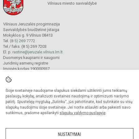
Vilniaus miesto savivaldybė
Vilniaus Jeruzalės progimnazija
Savivaldybės biudžetinė įstaiga
Mokyklos g. 9 Vilnius 08413
Tel.
(8 5) 269 7772
Tel./ faks. (8 5) 269 7203
El. p.
rastine@jeruzale.vilnius.lm.lt
Duomenys kaupiami ir saugomi
Juridinių asmenų registre
Įmonės kodas 190000937
Šioje svetainėje naudojame slapukus siekdami užtikrinti jums teikiamų
© 2024. Vilniaus Jeruzalės progimnazija. Visos teisės saugomos.
Kopijuoti turinį be raštiško gimnazijos sutikimo griežtai draudžiama.
paslaugų kokybę, analizuoti svetainės naudojimą ir optimizuoti naršymo
patirtį. Spustelėję mygtuką „Sutinku“, jūs patvirtinate, kad sutinkate su visų
Prieinamumo paraiška
Slapukų valdymas
slapukų naudojimu šioje svetainėje. Jei norite atšaukti arba pakeisti savo
sutikimus, prašome apsilankyti
slapukų valdymo puslapyje
.
Sumanus būdas atnaujinti
mokyklos interneto
svetainę
NUSTATYMAI