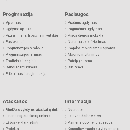
Progimnazija
Paslaugos
Apie mus
Pradinis ugdymas
Ugdymo aplinka
Pagrindinis ugdymas
Vizija, misija, filosofija ir vertybės
Visos dienos mokykla
Pasiekimai
Neformalusis švietimas
Progimnazijos simboliai
Pagalba mokiniams ir tėvams
Progimnazijos himnas
Mokinių maitinimas
Tradiciniai renginiai
Patalpų nuoma
Bendradarbiavimas
Biblioteka
Priėmimas į progimnaziją
Ataskaitos
Informacija
Biudžeto vykdymo ataskaitų rinkiniai
Nuorodos
Finansinių ataskaitų rinkiniai
Laisvos darbo vietos
Lėšos veiklai viešinti
Asmens duomenų apsauga
Projektai
Konsultavimasis su visuomene