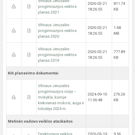
Vilniaus Jeruzalės
2026-02-21
811.74
progimnazijos veiklos
18:26:55
KB
planas 2021
Vilniaus Jeruzalės
2026-02-21
1.68
progimnazijos veiklos
18:26:55
MB
planas 2020
Vilniaus Jeruzalės
2026-02-21
777.89
progimnazijos veiklos
18:26:55
KB
planas 2019
Kiti planavimo dokumentai
Vilniaus Jeruzalės
progimnazijos vizija –
2024-09-10
276.26
mokykla, kurioje
11:36:48
KB
kiekvienas mokosi, auga ir
tobulėja 2024 m.
Metinės vadovo veiklos ataskaitos
Direktoriaus veiklos
2026-03-19
9.56