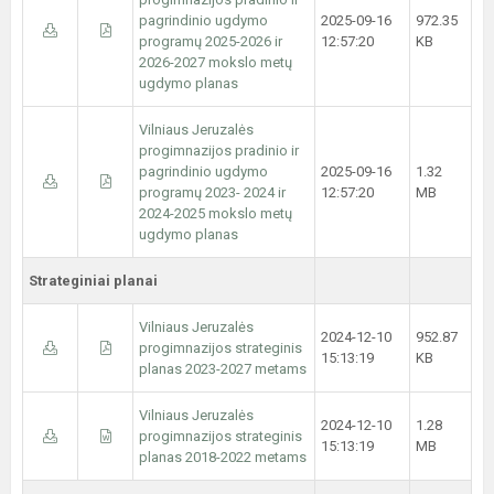
pagrindinio ugdymo
2025-09-16
972.35
programų 2025-2026 ir
12:57:20
KB
2026-2027 mokslo metų
ugdymo planas
Vilniaus Jeruzalės
progimnazijos pradinio ir
pagrindinio ugdymo
2025-09-16
1.32
programų 2023- 2024 ir
12:57:20
MB
2024-2025 mokslo metų
ugdymo planas
Strateginiai planai
Vilniaus Jeruzalės
2024-12-10
952.87
progimnazijos strateginis
15:13:19
KB
planas 2023-2027 metams
Vilniaus Jeruzalės
2024-12-10
1.28
progimnazijos strateginis
15:13:19
MB
planas 2018-2022 metams