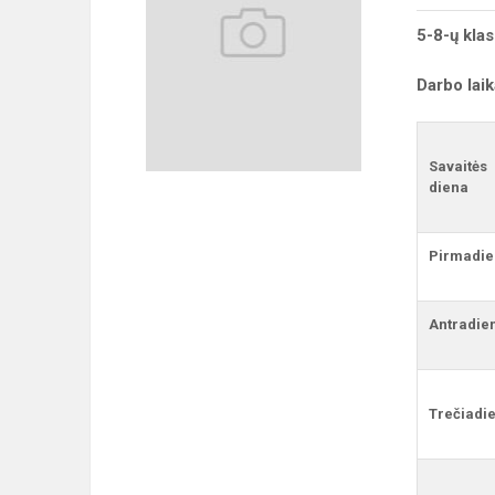
5-8-ų kla
Darbo lai
Savaitės
diena
Pirmadie
Antradie
Trečiadie