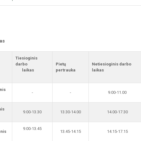
kas
Tiesioginis
darbo
Pietų
Netiesioginis darbo
laikas
pertrauka
laikas
nis
-
-
9.00-11.00
nis
9.00-13.30
13.30-14.00
14.00-17.30
9.00-13.45
nis
13.45-14.15
14.15-17.15