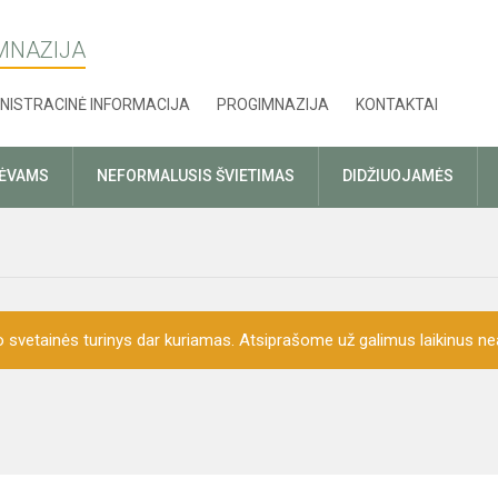
MNAZIJA
NISTRACINĖ INFORMACIJA
PROGIMNAZIJA
KONTAKTAI
TĖVAMS
NEFORMALUSIS ŠVIETIMAS
DIDŽIUOJAMĖS
o svetainės turinys dar kuriamas. Atsiprašome už galimus laikinus nea