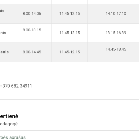
nis
8.00-14.06
11.45-12.15
14.10-17.10
8.00-13.15
nis
11.45-12.15
13.15-16.39
14.45-18.45
ienis
8.00-14.45
11.45-12.15
 +370 682 34911
ertienė
 pedagogė
ybės aprašas