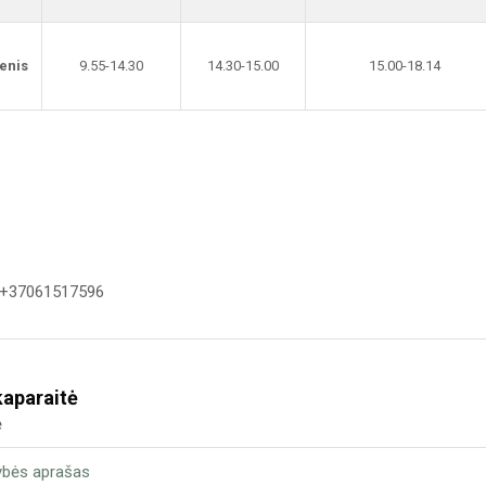
enis
9.55-14.30
14.30-15.00
15.00-18.14
 +37061517596
kaparaitė
ė
ybės aprašas