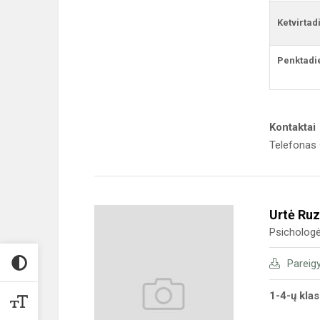
Ketvirtad
Penktadi
Kontaktai
Telefonas
Urtė Ruz
Psicholog
Pareig
1-4-ų kla