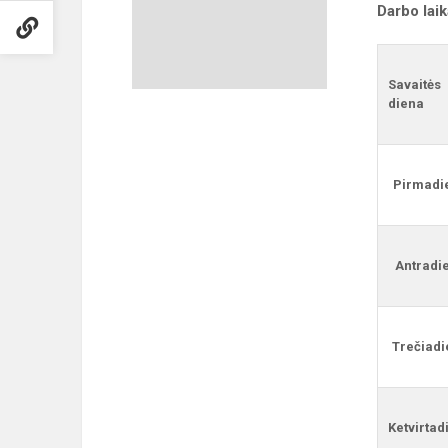
Darbo lai
Savaitės
diena
Pirmadi
Antradi
Trečiadi
Ketvirtad