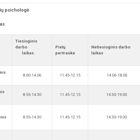
sių psichologė
kas
Tiesioginis
darbo
Pietų
Netiesioginis darbo
laikas
pertrauka
laikas
nis
8.00-14.06
11.45-12.15
14.06-18.06
nis
8.55-14.30
11.45-12.15
14.30-19.00
nis
8.55-14.30
11.45-12.15
14.30-19.00