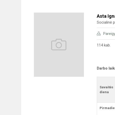
Asta Ign
Socialinė
Pareig
114 kab.
Darbo lai
Savaitės
diena
Pirmadie