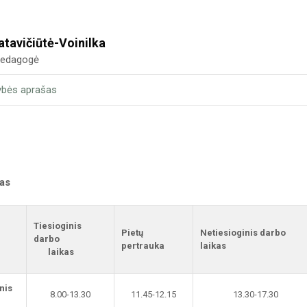
atavičiūtė-Voinilka
 pedagogė
ybės aprašas
kas
Tiesioginis
Pietų
Netiesioginis darbo
darbo
pertrauka
laikas
laikas
nis
8.00-13.30
11.45-12.15
13.30-17.30