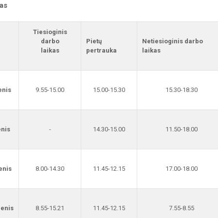
kas
Tiesioginis
darbo
Pietų
Netiesioginis darbo
laikas
pertrauka
laikas
enis
9.55-15.00
15.00-15.30
15.30-18.30
enis
-
14.30-15.00
11.50-18.00
enis
8.00-14.30
11.45-12.15
17.00-18.00
ienis
8.55-15.21
11.45-12.15
7.55-8.55