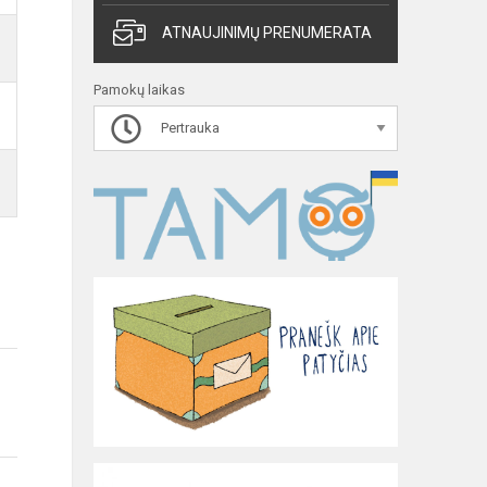
ATNAUJINIMŲ PRENUMERATA
Pamokų laikas
Pertrauka