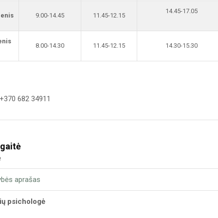
14.45-17.05
ienis
9.00-14.45
11.45-12.15
enis
8.00-14.30
11.45-12.15
14.30-15.30
 +370 682 34911
gaitė
ė
ybės aprašas
sių psichologė