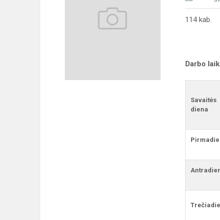
114 kab.
Darbo lai
Savaitės
diena
Pirmadie
Antradie
Trečiadie