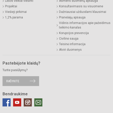
Lėšos veiklai viešinti
Asmens duomenų apsauga
Projektai
Konsultavimasis su visuomene
Viešieji pirkimai
Dažniausiai užduodami klausimai
1,2% parama
Pranešėjų apsauga
Vidinis informacijos apie pažeidimus
teikimo kanalas
Korupcijos prevencija
Civilinė sauga
Teisinė informacija
Atviri duomenys
Pastebėjote klaidų?
Turite pasiūlymų?
RAŠYKITE
Bendraukime