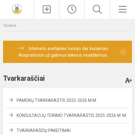
Paieška
Men
Titulinis
Interneto svetainės turinys dar kuriamas.
×
Atsiprašome už galimus laikinus neatitikimus.
Tvarkaraščiai
PAMOKŲ TVARKARAŠTIS 2025-2026 M.M.
KONSULTACIJŲ TEIKIMO TVARKARAŠTIS 2025-2026 M. M.
TVARKARAŠČIŲ PAKEITIMAI