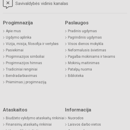
Savivaldybės vidinis kanalas
Progimnazija
Paslaugos
Apie mus
Pradinis ugdymas
Ugdymo aplinka
Pagrindinis ugdymas
Vizija, misija, filosofija ir vertybės
Visos dienos mokykla
Pasiekimai
Neformalusis švietimas
Progimnazijos simboliai
Pagalba mokiniams ir tėvams
Progimnazijos himnas
Mokinių maitinimas
Tradiciniai renginiai
Patalpų nuoma
Bendradarbiavimas
Biblioteka
Priėmimas į progimnaziją
Ataskaitos
Informacija
Biudžeto vykdymo ataskaitų rinkiniai
Nuorodos
Finansinių ataskaitų rinkiniai
Laisvos darbo vietos