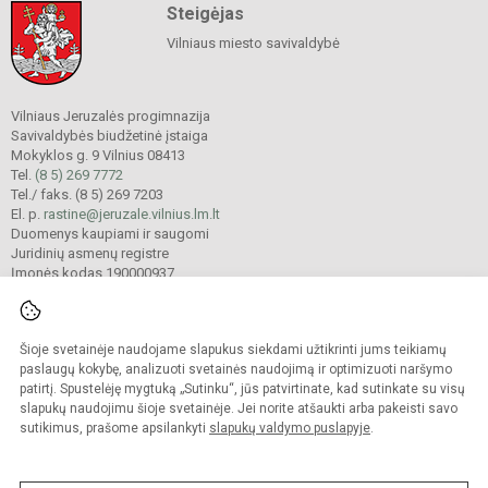
Steigėjas
Vilniaus miesto savivaldybė
Vilniaus Jeruzalės progimnazija
Savivaldybės biudžetinė įstaiga
Mokyklos g. 9 Vilnius 08413
Tel.
(8 5) 269 7772
Tel./ faks. (8 5) 269 7203
El. p.
rastine@jeruzale.vilnius.lm.lt
Duomenys kaupiami ir saugomi
Juridinių asmenų registre
Įmonės kodas 190000937
Šioje svetainėje naudojame slapukus siekdami užtikrinti jums teikiamų
© 2024. Vilniaus Jeruzalės progimnazija. Visos teisės saugomos.
Kopijuoti turinį be raštiško gimnazijos sutikimo griežtai draudžiama.
paslaugų kokybę, analizuoti svetainės naudojimą ir optimizuoti naršymo
patirtį. Spustelėję mygtuką „Sutinku“, jūs patvirtinate, kad sutinkate su visų
Prieinamumo paraiška
Slapukų valdymas
slapukų naudojimu šioje svetainėje. Jei norite atšaukti arba pakeisti savo
sutikimus, prašome apsilankyti
slapukų valdymo puslapyje
.
Sumanus būdas atnaujinti
mokyklos interneto
svetainę