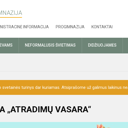
MNAZIJA
NISTRACINĖ INFORMACIJA
PROGIMNAZIJA
KONTAKTAI
TĖVAMS
NEFORMALUSIS ŠVIETIMAS
DIDŽIUOJAMĖS
o svetainės turinys dar kuriamas. Atsiprašome už galimus laikinus nea
A „ATRADIMŲ VASARA“