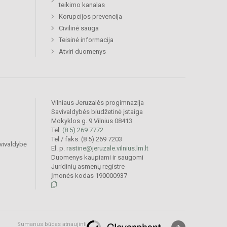
teikimo kanalas
Korupcijos prevencija
Civilinė sauga
Teisinė informacija
Atviri duomenys
Vilniaus Jeruzalės progimnazija
Savivaldybės biudžetinė įstaiga
Mokyklos g. 9 Vilnius 08413
Tel.
(8 5) 269 7772
Tel./ faks. (8 5) 269 7203
vivaldybė
El. p.
rastine@jeruzale.vilnius.lm.lt
Duomenys kaupiami ir saugomi
Juridinių asmenų registre
Įmonės kodas 190000937
Sumanus būdas atnaujinti