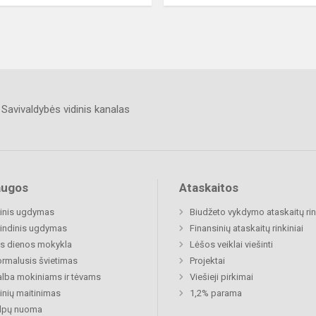
Savivaldybės vidinis kanalas
augos
Ataskaitos
inis ugdymas
Biudžeto vykdymo ataskaitų rin
indinis ugdymas
Finansinių ataskaitų rinkiniai
s dienos mokykla
Lėšos veiklai viešinti
rmalusis švietimas
Projektai
lba mokiniams ir tėvams
Viešieji pirkimai
nių maitinimas
1,2% parama
alpų nuoma