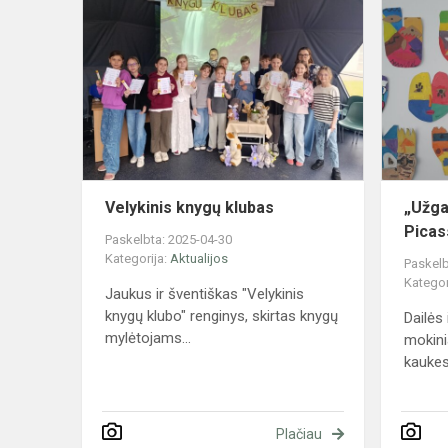
Velykinis
knygų
klubas
Velykinis knygų klubas
„Užgav
Picas
Paskelbta: 2025-04-30
Kategorija:
Aktualijos
Paskelb
Kategor
Jaukus ir šventiškas "Velykinis
knygų klubo" renginys, skirtas knygų
Dailės
mylėtojams...
mokini
kaukes,
Plačiau