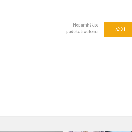
Nepamirškite
1
AČIŪ
padėkoti autoriui