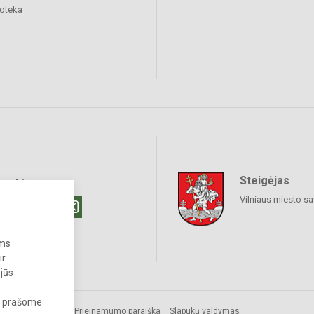
ioteka
Steigėjas
raukime
Vilniaus miesto sa
ums
ir
 jūs
s, prašome
Prieinamumo paraiška
Slapukų valdymas