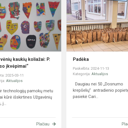
„Užgavėnių
kaukių
koliažai:
P.
Picasso
įkvėpimai“
ėnių kaukių koliažai: P.
Padėka
so įkvėpimai“
Paskelbta: 2024-11-13
Kategorija:
Aktualijos
ta: 2025-03-11
ija:
Aktualijos
Daugiau nei 50 „Dosnumo
krepšelių” antradienio popiet
 ir technologijų pamokų metu
pasiekė Cari...
ai kūrė išskirtines Užgavėnių
 į...
Plačiau
Pla