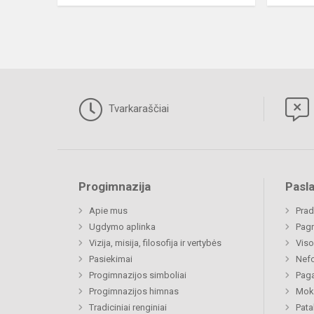
Tvarkaraščiai
Progimnazija
Pasl
Apie mus
Prad
Ugdymo aplinka
Pagr
Vizija, misija, filosofija ir vertybės
Viso
Pasiekimai
Nefo
Progimnazijos simboliai
Paga
Progimnazijos himnas
Moki
Tradiciniai renginiai
Pat