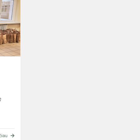
Padėka
ę
čiau