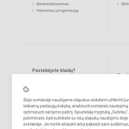
Bendradarbiavimas
Bibl
Priėmimas į progimnaziją
Pastebėjote klaidų?
Bend
Turite pasiūlymų?
RAŠYKITE
Šioje svetainėje naudojame slapukus siekdami užtikrinti j
teikiamų paslaugų kokybę, analizuoti svetainės naudojimą 
optimizuoti naršymo patirtį. Spustelėję mygtuką „Sutinku“,
patvirtinate, kad sutinkate su visų slapukų naudojimu šioje
svetainėje. Jei norite atšaukti arba pakeisti savo sutikimu
© 2024. Vilniaus Jeruzalės progimnazija. Visos teisės saugomos.