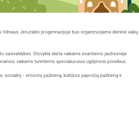
ms Vilniaus Jeruzalės progimnazijoje bus organizuojama dieninė vaikų
sto savivaldybės. Stovykla skirta vaikams esantiems jautresnėje
Ukrainos, vaikams turintiems specialiuosius ugdymosi poreikius.
, socialinį - emocinį pažinimą, kultūros papročių pažinimą ir