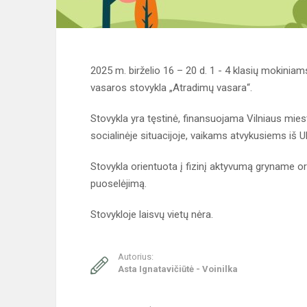
2025 m. birželio 16 – 20 d. 1 - 4 klasių mokinia
vasaros stovykla „Atradimų vasara“.
Stovykla yra tęstinė, finansuojama Vilniaus mie
socialinėje situacijoje, vaikams atvykusiems iš 
Stovykla orientuota į fizinį aktyvumą gryname ore
puoselėjimą.
Stovykloje laisvų vietų nėra.
Autorius:
Asta Ignatavičiūtė - Voinilka