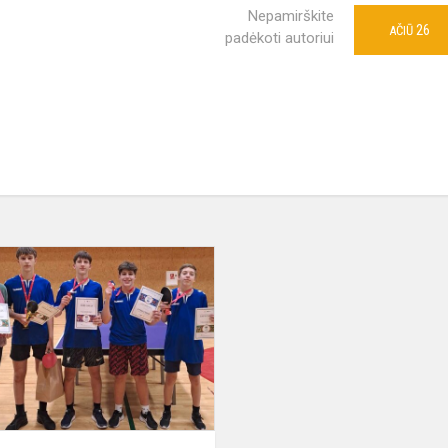
Nepamirškite
26
AČIŪ
padėkoti autoriui
Didžiuojamės
ir
sveikiname!