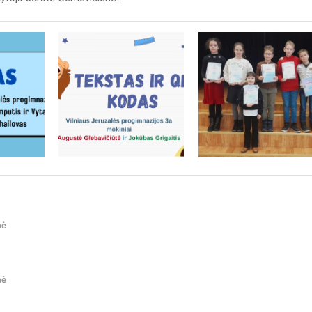
nė
nė