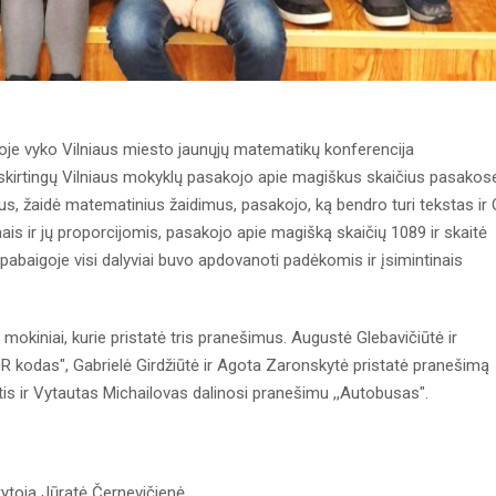
oje vyko Vilniaus miesto jaunųjų matematikų konferencija
š skirtingų Vilniaus mokyklų pasakojo apie magiškus skaičius pasakos
us, žaidė matematinius žaidimus, pasakojo, ką bendro turi tekstas ir
s ir jų proporcijomis, pasakojo apie magišką skaičių 1089 ir skaitė
abaigoje visi dalyviai buvo apdovanoti padėkomis ir įsimintinais
okiniai, kurie pristatė tris pranešimus. Augustė Glebavičiūtė ir
QR kodas", Gabrielė Girdžiūtė ir Agota Zaronskytė pristatė pranešimą
is ir Vytautas Michailovas dalinosi pranešimu ,,Autobusas".
ytoja Jūratė Černevičienė.