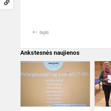
Grįžti
Ankstesnės naujienos
Geografų
akademija