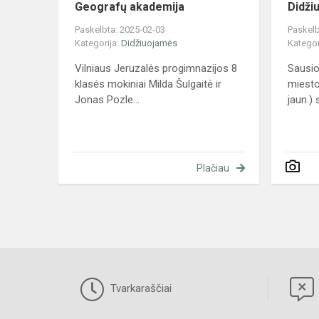
Geografų akademija
Didži
Paskelbta: 2025-02-03
Paskelb
Kategorija:
Didžiuojamės
Kategor
Vilniaus Jeruzalės progimnazijos 8
Sausio
klasės mokiniai Milda Šulgaitė ir
miesto
Jonas Pozle...
jaun.) 
Plačiau
Tvarkaraščiai