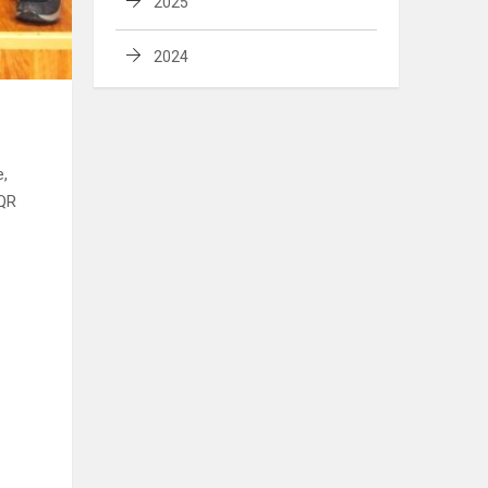
2025
2024
e,
 QR