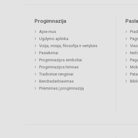
Progimnazija
Pasl
Apie mus
Prad
Ugdymo aplinka
Pagr
Vizija, misija, filosofija ir vertybės
Viso
Pasiekimai
Nefo
Progimnazijos simboliai
Paga
Progimnazijos himnas
Moki
Tradiciniai renginiai
Pat
Bendradarbiavimas
Bibl
Priėmimas į progimnaziją