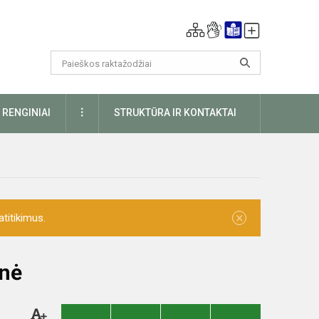
DAUGIAU
RENGINIAI
STRUKTŪRA IR KONTAKTAI
×
titikimus.
inė