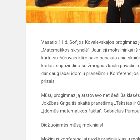
Vasario 11 d. Sofijos Kovalevskajos progimnazij
„Matematikos skrynelė”. Jaunieji mokslininkai i
kartu su žiūrovais kūrė savo pasakas apie skaiči
kodas, supažindino su žmogaus kaulų pavadinimai
dar daug labai įdomių pranešimų. Konferencijos p
prizais.
Mūsų progimnaziją atstovavo net šeši 3a klasės m
Jokūbas Grigaitis skaitė pranešimą ,,Tekstas ir 
,,Įdomūs matematikos faktai", Gabrielius Pumput
Didžiuojamės mūsų mokiniais!
Mokinius konferencijai ruošė pradinių klasių mok