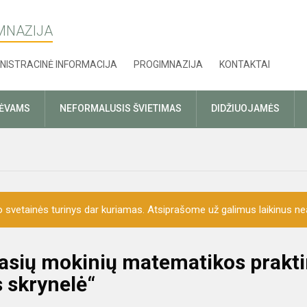
MNAZIJA
NISTRACINĖ INFORMACIJA
PROGIMNAZIJA
KONTAKTAI
TĖVAMS
NEFORMALUSIS ŠVIETIMAS
DIDŽIUOJAMĖS
o svetainės turinys dar kuriamas. Atsiprašome už galimus laikinus nea
klasių mokinių matematikos prakt
 skrynelė“