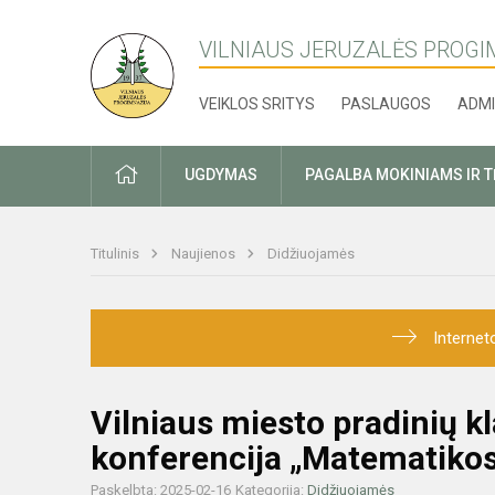
VILNIAUS JERUZALĖS PROGI
VEIKLOS SRITYS
PASLAUGOS
ADMI
PRADŽIA
UGDYMAS
PAGALBA MOKINIAMS IR 
Titulinis
Naujienos
Didžiuojamės
Internet
Vilniaus miesto pradinių 
konferencija „Matematikos
Paskelbta: 2025-02-16
Kategorija:
Didžiuojamės