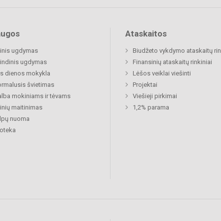
augos
Ataskaitos
inis ugdymas
Biudžeto vykdymo ataskaitų rin
indinis ugdymas
Finansinių ataskaitų rinkiniai
s dienos mokykla
Lėšos veiklai viešinti
rmalusis švietimas
Projektai
lba mokiniams ir tėvams
Viešieji pirkimai
nių maitinimas
1,2% parama
alpų nuoma
ioteka