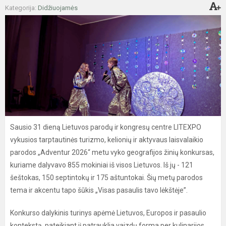
Kategorija:
Didžiuojamės
Sausio 31 dieną Lietuvos parodų ir kongresų centre LITEXPO
vykusios tarptautinės turizmo, kelionių ir aktyvaus laisvalaikio
parodos „Adventur 2026“ metu vyko geografijos žinių konkursas,
kuriame dalyvavo 855 mokiniai iš visos Lietuvos. Iš jų - 121
šeštokas, 150 septintokų ir 175 aštuntokai. Šių metų parodos
tema ir akcentu tapo šūkis „Visas pasaulis tavo lėkštėje”.
Konkurso dalykinis turinys apėmė Lietuvos, Europos ir pasaulio
kontekstą, pateikiant jį patrauklia vaizdų forma per kulinarijos