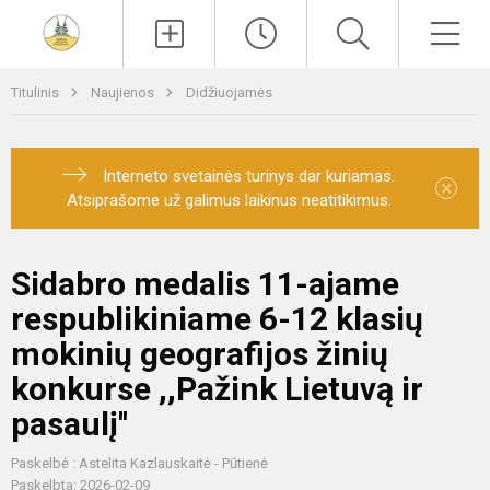
Paieška
Men
Titulinis
Naujienos
Didžiuojamės
Interneto svetainės turinys dar kuriamas.
×
Atsiprašome už galimus laikinus neatitikimus.
Sidabro medalis 11-ajame
respublikiniame 6-12 klasių
mokinių geografijos žinių
konkurse ,,Pažink Lietuvą ir
pasaulį''
Paskelbė : Astelita Kazlauskaitė - Pūtienė
Paskelbta: 2026-02-09