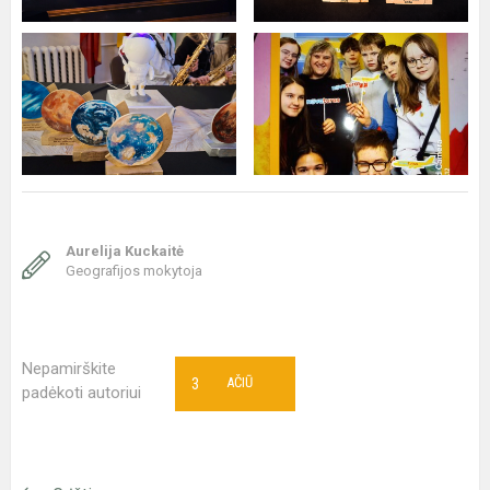
Aurelija Kuckaitė
Geografijos mokytoja
Nepamirškite
3
AČIŪ
padėkoti autoriui