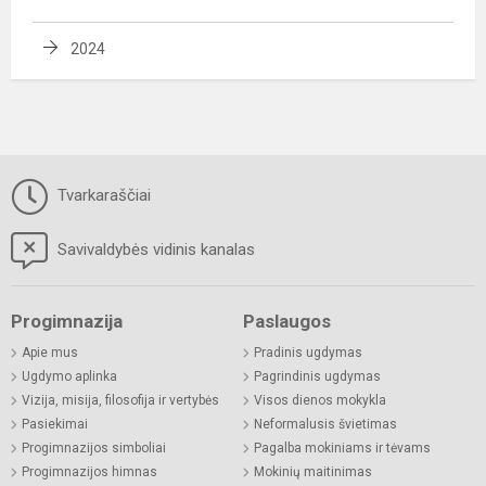
2024
Tvarkaraščiai
Savivaldybės vidinis kanalas
Progimnazija
Paslaugos
Apie mus
Pradinis ugdymas
Ugdymo aplinka
Pagrindinis ugdymas
Vizija, misija, filosofija ir vertybės
Visos dienos mokykla
Pasiekimai
Neformalusis švietimas
Progimnazijos simboliai
Pagalba mokiniams ir tėvams
Progimnazijos himnas
Mokinių maitinimas