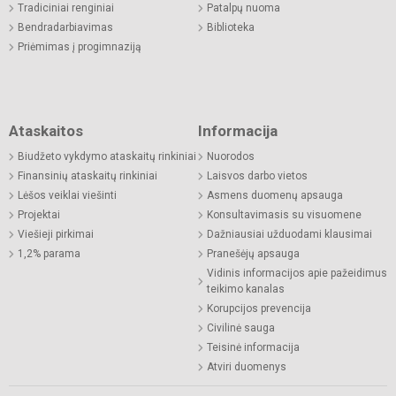
Tradiciniai renginiai
Patalpų nuoma
Bendradarbiavimas
Biblioteka
Priėmimas į progimnaziją
Ataskaitos
Informacija
Biudžeto vykdymo ataskaitų rinkiniai
Nuorodos
Finansinių ataskaitų rinkiniai
Laisvos darbo vietos
Lėšos veiklai viešinti
Asmens duomenų apsauga
Projektai
Konsultavimasis su visuomene
Viešieji pirkimai
Dažniausiai užduodami klausimai
1,2% parama
Pranešėjų apsauga
Vidinis informacijos apie pažeidimus
teikimo kanalas
Korupcijos prevencija
Civilinė sauga
Teisinė informacija
Atviri duomenys