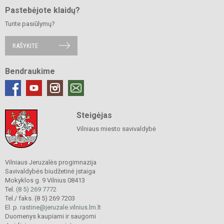
Pastebėjote klaidų?
Turite pasiūlymų?
RAŠYKITE
Bendraukime
Steigėjas
Vilniaus miesto savivaldybė
Vilniaus Jeruzalės progimnazija
Savivaldybės biudžetinė įstaiga
Mokyklos g. 9 Vilnius 08413
Tel.
(8 5) 269 7772
Tel./ faks. (8 5) 269 7203
El. p.
rastine@jeruzale.vilnius.lm.lt
Duomenys kaupiami ir saugomi