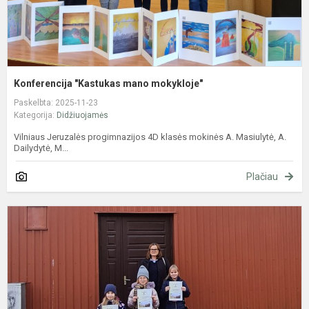
Konferencija "Kastukas mano mokykloje"
Paskelbta: 2025-11-23
Kategorija:
Didžiuojamės
Vilniaus Jeruzalės progimnazijos 4D klasės mokinės A. Masiulytė, A.
Dailydytė, M...
Plačiau
T
1
8
k
m
k