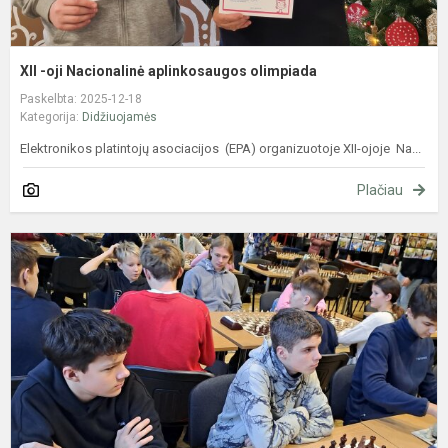
XII -oji Nacionalinė aplinkosaugos olimpiada
Paskelbta: 2025-12-18
Kategorija:
Didžiuojamės
Elektronikos platintojų asociacijos (EPA) organizuotoje XII-ojoje Na...
Plačiau
V
m
d
m
ž
š
v