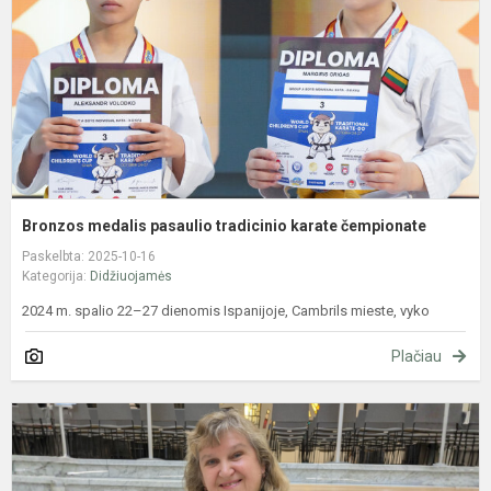
k
č
Bronzos medalis pasaulio tradicinio karate čempionate
Paskelbta: 2025-10-16
Kategorija:
Didžiuojamės
2024 m. spalio 22–27 dienomis Ispanijoje, Cambrils mieste, vyko
Plačiau
L
g
d