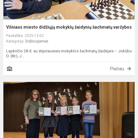
Vilniaus miesto didžiųjų mokyklų žaidynių šachmatų varžybos
Paskelbta: 2025-12-02
Kategorija:
Didžiuojamės
Lapkričio 28 d. su stipriausiais mokyklos šachmatų žaidėjais – Jokūbu
D. (8c), J...
Plačiau
K
"
m
m