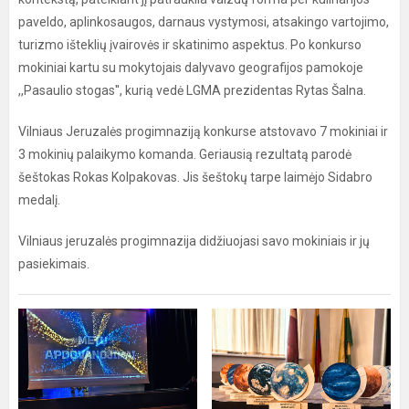
paveldo, aplinkosaugos, darnaus vystymosi, atsakingo vartojimo,
turizmo išteklių įvairovės ir skatinimo aspektus. Po konkurso
mokiniai kartu su mokytojais dalyvavo geografijos pamokoje
,,Pasaulio stogas'', kurią vedė LGMA prezidentas Rytas Šalna.
Vilniaus Jeruzalės progimnaziją konkurse atstovavo 7 mokiniai ir
3 mokinių palaikymo komanda. Geriausią rezultatą parodė
šeštokas Rokas Kolpakovas. Jis šeštokų tarpe laimėjo Sidabro
medalį.
Vilniaus jeruzalės progimnazija didžiuojasi savo mokiniais ir jų
pasiekimais.