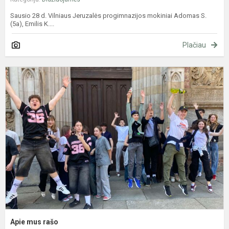
Sausio 28 d. Vilniaus Jeruzalės progimnazijos mokiniai Adomas S.
(5a), Emilis K....
Plačiau
A
m
r
Apie mus rašo