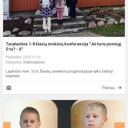
"
A
t
p
Tarptautinė 1-8 klasių mokinių konferencija " Aš turiu pomėgį.
O tu? - 6"
Paskelbta: 2025-11-15
Kategorija:
Didžiuojamės
Lapkričio mėn. 13 d. Šiaulių Juventos progimnazijoje vyko šeštoji
tarptauti...
Plačiau
B
m
p
t