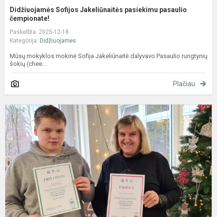
Didžiuojamės Sofijos Jakeliūnaitės pasiekimu pasaulio
čempionate!
Paskelbta: 2025-12-18
Kategorija:
Didžiuojamės
Mūsų mokyklos mokinė Sofija Jakeliūnaitė dalyvavo Pasaulio rungtynių
šokių (chee...
Plačiau
X
-
oj
N
a
o