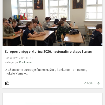
n
e
I
t
Europos pinigų viktorina 2026, nacionalinio etapo I turas
Paskelbta: 2026-03-10
Kategorija:
Konkursai
Didžiausiame Europoje finansinių žinių konkurse 13–15 metų
moksleiviams –...
Plačiau
1
oj