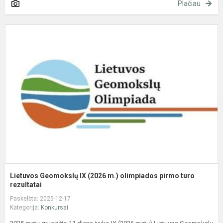
Plačiau
L
G
I
(
m
o
p
t
re
Lietuvos Geomokslų IX (2026 m.) olimpiados pirmo turo
rezultatai
Paskelbta: 2025-12-17
Kategorija:
Konkursai