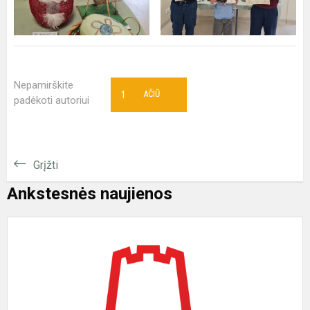
Nepamirškite
1
AČIŪ
padėkoti autoriui
Grįžti
Ankstesnės naujienos
2
0
2
d
v
k