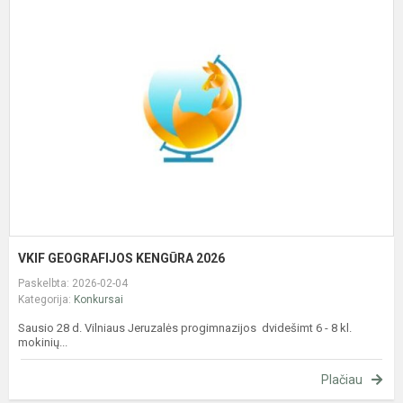
G
K
2
VKIF GEOGRAFIJOS KENGŪRA 2026
Paskelbta: 2026-02-04
Kategorija:
Konkursai
Sausio 28 d. Vilniaus Jeruzalės progimnazijos dvidešimt 6 - 8 kl.
mokinių...
Plačiau