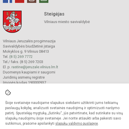
Steigėjas
Vilniaus miesto savivaldybė
Vilniaus Jeruzalės progimnazija
Savivaldybės biudžetinė įstaiga
Mokyklos g. 9 Vilnius 08413
Tel.
(8 5) 269 7772
Tel./ faks. (8 5) 269 7203
El. p.
rastine@jeruzale.vilnius.lm.lt
Duomenys kaupiami ir saugomi
Juridinių asmenų registre
Įmonės kodas 190000937
Šioje svetainėje naudojame slapukus siekdami užtikrinti jums teikiamų
© 2024. Vilniaus Jeruzalės progimnazija. Visos teisės saugomos.
Kopijuoti turinį be raštiško gimnazijos sutikimo griežtai draudžiama.
paslaugų kokybę, analizuoti svetainės naudojimą ir optimizuoti naršymo
patirtį. Spustelėję mygtuką „Sutinku“, jūs patvirtinate, kad sutinkate su visų
Prieinamumo paraiška
Slapukų valdymas
slapukų naudojimu šioje svetainėje. Jei norite atšaukti arba pakeisti savo
sutikimus, prašome apsilankyti
slapukų valdymo puslapyje
.
Sumanus būdas atnaujinti