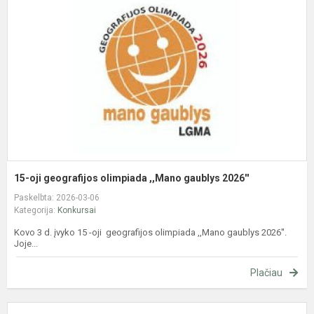
g
o
,
g
2
15-oji geografijos olimpiada ,,Mano gaublys 2026''
Paskelbta: 2026-03-06
Kategorija:
Konkursai
Kovo 3 d. įvyko 15 -oji geografijos olimpiada ,,Mano gaublys 2026''.
Joje...
Plačiau
V