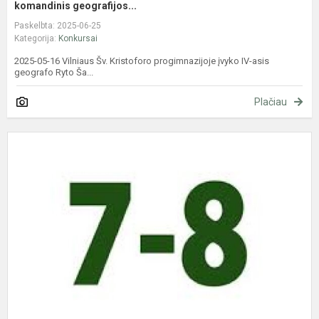
komandinis geografijos...
Paskelbta: 2025-06-25
Kategorija:
Konkursai
2025-05-16 Vilniaus Šv. Kristoforo progimnazijoje įvyko IV-asis
geografo Ryto Ša...
Plačiau
V
oj
7
8
k
N
g
o