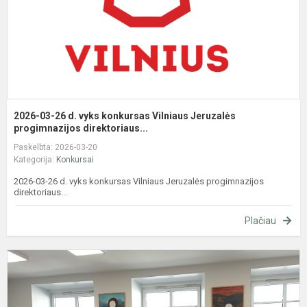
V
J
p
2026-03-26 d. vyks konkursas Vilniaus Jeruzalės
progimnazijos direktoriaus...
Paskelbta: 2026-03-20
Kategorija:
Konkursai
2026-03-26 d. vyks konkursas Vilniaus Jeruzalės progimnazijos
direktoriaus...
Plačiau
E
p
v
2