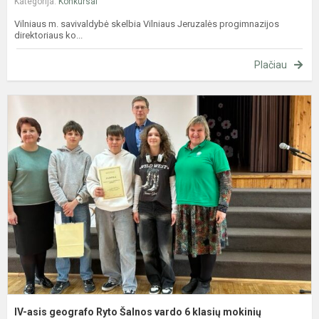
Kategorija:
Konkursai
Vilniaus m. savivaldybė skelbia Vilniaus Jeruzalės progimnazijos
direktoriaus ko...
Plačiau
I
a
g
R
Š
v
6
k
m
k
IV-asis geografo Ryto Šalnos vardo 6 klasių mokinių