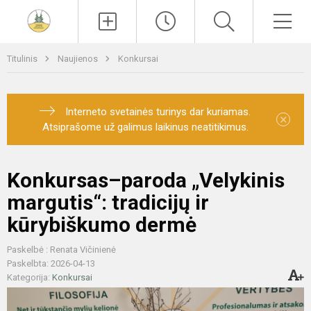
Paieška
Men
Titulinis
Naujienos
Konkursai
Interneto svetainės turinys dar kuriamas.
×
Atsiprašome už galimus laikinus neatitikimus.
Konkursas–paroda „Velykinis
margutis“: tradicijų ir
kūrybiškumo dermė
Paskelbė : Renata Vičinienė
Paskelbta: 2026-04-13
Kategorija:
Konkursai