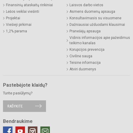
Finansinių ataskaitų rinkiniai
Laisvos darbo vietos
Lėšos veiklai viešinti
Asmens duomenų apsauga
Projektai
Konsultavimasis su visuomene
Viešieji pirkimai
Dažniausiai užduodami klausimai
1,2% parama
Pranešėjų apsauga
Vidinis informacijos apie pažeidimus
teikimo kanalas
Korupcijos prevencija
Civilinė sauga
Teisinė informacija
Atviri duomenys
Pastebėjote klaidų?
Turite pasiūlymų?
RAŠYKITE
Bendraukime