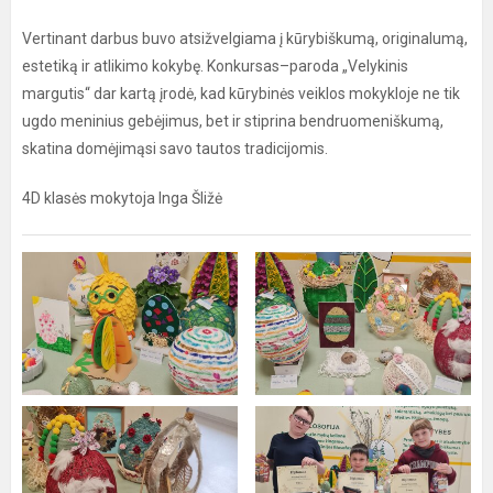
Vertinant darbus buvo atsižvelgiama į kūrybiškumą, originalumą,
estetiką ir atlikimo kokybę. Konkursas–paroda „Velykinis
margutis“ dar kartą įrodė, kad kūrybinės veiklos mokykloje ne tik
ugdo meninius gebėjimus, bet ir stiprina bendruomeniškumą,
skatina domėjimąsi savo tautos tradicijomis.
4D klasės mokytoja Inga Šližė