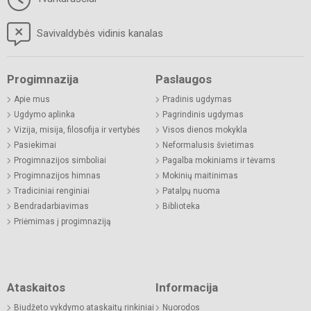
Savivaldybės vidinis kanalas
Progimnazija
Paslaugos
Apie mus
Pradinis ugdymas
Ugdymo aplinka
Pagrindinis ugdymas
Vizija, misija, filosofija ir vertybės
Visos dienos mokykla
Pasiekimai
Neformalusis švietimas
Progimnazijos simboliai
Pagalba mokiniams ir tėvams
Progimnazijos himnas
Mokinių maitinimas
Tradiciniai renginiai
Patalpų nuoma
Bendradarbiavimas
Biblioteka
Priėmimas į progimnaziją
Ataskaitos
Informacija
Biudžeto vykdymo ataskaitų rinkiniai
Nuorodos