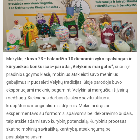
Mokykloje
kovo 23 - balandžio 10 dienomis vyko spalvingas ir
kūrybiškas konkursas–paroda „Velykinis margutis“
, subūręs
pradinio ugdymo klasių mokinius atskleisti savo meninius
gebėjimus ir puoselėti Velykų tradicijas. Šioje parodoje buvo
eksponuojami mokinių pagaminti Velykiniai margučiai iš įvairių
medžiagų. Kiekvienas darbas išsiskyrė savitu stiliumi,
kruopštumu ir originaliomis idėjomis. Mokiniai drąsiai
eksperimentavo su formomis, spalvomis bei dekoravimo būdais,
taip atskleisdami savo kūrybinį potencialą. Kūrybinis procesas
skatino mokinių saviraišką, kantrybę, atsakingumą bei
pasitikėjimą savimi.