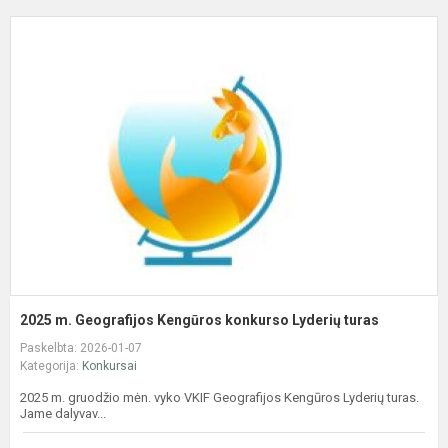
2
m
G
K
k
L
t
2025 m. Geografijos Kengūros konkurso Lyderių turas
Paskelbta: 2026-01-07
Kategorija:
Konkursai
2025 m. gruodžio mėn. vyko VKIF Geografijos Kengūros Lyderių turas.
Jame dalyvav...