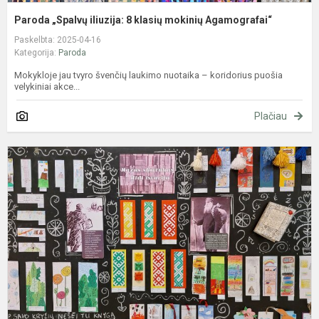
Paroda „Spalvų iliuzija: 8 klasių mokinių Agamografai“
Paskelbta: 2025-04-16
Kategorija:
Paroda
Mokykloje jau tvyro švenčių laukimo nuotaika – koridorius puošia
velykiniai akce...
Plačiau
„
s
–
d
i
–
p
K
d