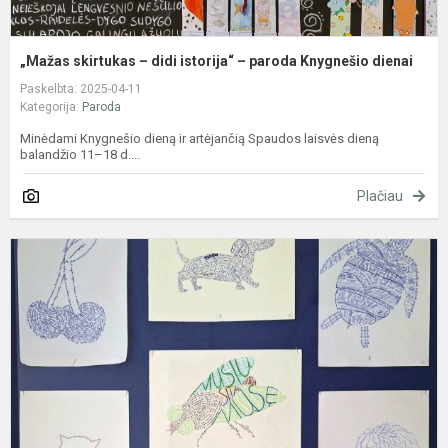
„Mažas skirtukas – didi istorija“ – paroda Knygnešio dienai
Paskelbta: 2025-04-11
Kategorija:
Paroda
Minėdami Knygnešio dieną ir artėjančią Spaudos laisvės dieną
balandžio 11–18 d....
Plačiau
T
v
k
d
p
–
m
k
pa