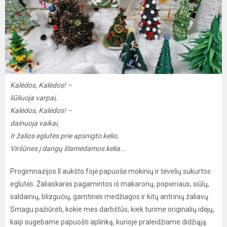
Kalėdos, Kalėdos! –
liūliuoja varpai,
Kalėdos, Kalėdos! –
dainuoja vaikai,
Ir žalios eglutės prie apsnigto kelio,
Viršūnes į dangų šlamėdamos kelia...
Progimnazijos II aukšto fojė papuošė mokinių ir tėvelių sukurtos
eglutės. Žaliaskarės pagamintos iš makaronų, popieriaus, siūlų,
saldainių, blizgučių, gamtinės medžiagos ir kitų antrinių žaliavų.
Smagu pažiūrėti, kokie mes darbštūs, kiek turime originalių idėjų,
kaip sugebame papuošti aplinką, kurioje praleidžiame didžiąją