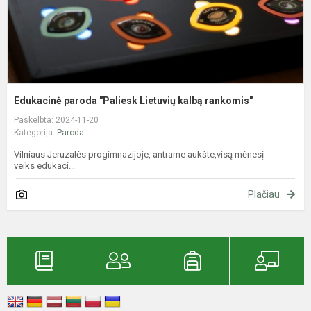
Edukacinė paroda "Paliesk Lietuvių kalbą rankomis"
Paskelbta: 2024-11-20
Kategorija:
Paroda
Vilniaus Jeruzalės progimnazijoje, antrame aukšte,visą mėnesį
veiks edukaci...
Plačiau