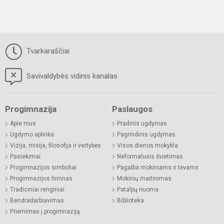
Tvarkaraščiai
Savivaldybės vidinis kanalas
Progimnazija
Paslaugos
Apie mus
Pradinis ugdymas
Ugdymo aplinka
Pagrindinis ugdymas
Vizija, misija, filosofija ir vertybės
Visos dienos mokykla
Pasiekimai
Neformalusis švietimas
Progimnazijos simboliai
Pagalba mokiniams ir tėvams
Progimnazijos himnas
Mokinių maitinimas
Tradiciniai renginiai
Patalpų nuoma
Bendradarbiavimas
Biblioteka
Priėmimas į progimnaziją