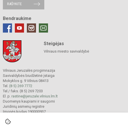
RAŠYKITE
Bendraukime
Steigėjas
Vilniaus miesto savivaldybė
Vilniaus Jeruzalės progimnazija
Savivaldybės biudžetinė įstaiga
Mokyklos g. 9 Vilnius 08413
Tel.
(8 5) 269 7772
Tel./ faks. (8 5) 269 7203
El. p.
rastine@jeruzale.vilnius.lm.lt
Duomenys kaupiami ir saugomi
Juridinių asmenų registre
Įmonės kodas 190000937