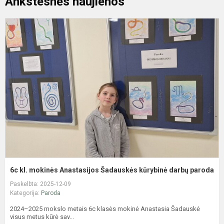
Ankstesnės naujienos
6
kl
m
A
Š
k
d
p
6c kl. mokinės Anastasijos Šadauskės kūrybinė darbų paroda
Paskelbta: 2025-12-09
Kategorija:
Paroda
2024–2025 mokslo metais 6c klasės mokinė Anastasia Šadauskė
visus metus kūrė sav...