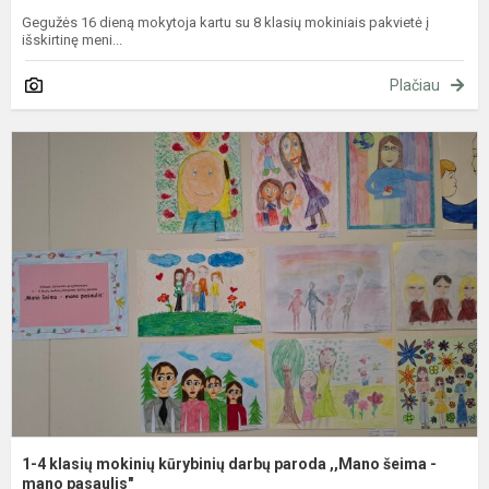
Gegužės 16 dieną mokytoja kartu su 8 klasių mokiniais pakvietė į
išskirtinę meni...
Plačiau
1
4
k
m
k
d
p
,
š
-
m
1-4 klasių mokinių kūrybinių darbų paroda ,,Mano šeima -
mano pasaulis"