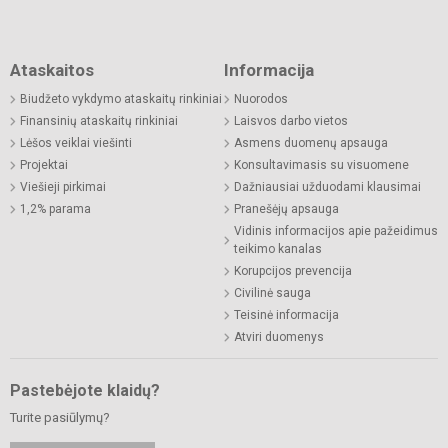
Ataskaitos
Informacija
Biudžeto vykdymo ataskaitų rinkiniai
Nuorodos
Finansinių ataskaitų rinkiniai
Laisvos darbo vietos
Lėšos veiklai viešinti
Asmens duomenų apsauga
Projektai
Konsultavimasis su visuomene
Viešieji pirkimai
Dažniausiai užduodami klausimai
1,2% parama
Pranešėjų apsauga
Vidinis informacijos apie pažeidimus
teikimo kanalas
Korupcijos prevencija
Civilinė sauga
Teisinė informacija
Atviri duomenys
Pastebėjote klaidų?
Turite pasiūlymų?