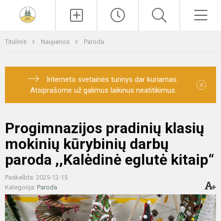
Paieška
Men
Titulinis
Naujienos
Paroda
Interneto svetainės turinys dar kuriamas.
×
Atsiprašome už galimus laikinus neatitikimus.
Progimnazijos pradinių klasių
mokinių kūrybinių darbų
paroda ,,Kalėdinė eglutė kitaip“
Paskelbta: 2025-12-15
Kategorija:
Paroda