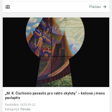
Plačiau
„
K
Č
p
p
r
s
–
k
į
m.
„M. K. Čiurlionio pasaulis pro rakto skylutę“ – kelionė į meno
paslaptis
Paskelbta: 2025-05-22
Kategorija:
Paroda