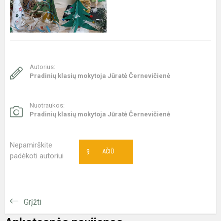
Autorius:
Pradinių klasių mokytoja Jūratė Černevičienė
Nuotraukos:
Pradinių klasių mokytoja Jūratė Černevičienė
Nepamirškite
9
AČIŪ
padėkoti autoriui
Grįžti