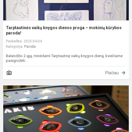
Tarptautinės vaikų knygos dienos proga – mokinių kūrybos
paroda!
Paskelbta: 2025-04-04
Kategorija:
Paroda
Balandžio 2-ąją, minėdami Tarptautinę vaikų knygos dieną, kviečiame
pasigrožėti...
Plačiau
E
p
"
L
k
r