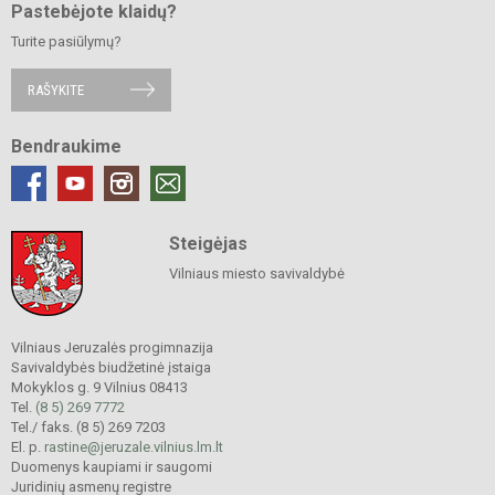
Pastebėjote klaidų?
Turite pasiūlymų?
RAŠYKITE
Bendraukime
Steigėjas
Vilniaus miesto savivaldybė
Vilniaus Jeruzalės progimnazija
Savivaldybės biudžetinė įstaiga
Mokyklos g. 9 Vilnius 08413
Tel.
(8 5) 269 7772
Tel./ faks. (8 5) 269 7203
El. p.
rastine@jeruzale.vilnius.lm.lt
Duomenys kaupiami ir saugomi
Juridinių asmenų registre