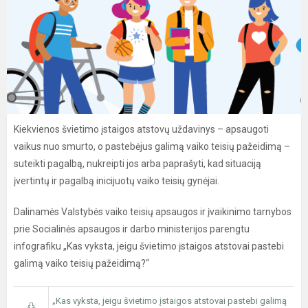
Kiekvienos švietimo įstaigos atstovų uždavinys – apsaugoti
vaikus nuo smurto, o pastebėjus galimą vaiko teisių pažeidimą –
suteikti pagalbą, nukreipti jos arba paprašyti, kad situaciją
įvertintų ir pagalbą inicijuotų vaiko teisių gynėjai.
Dalinamės Valstybės vaiko teisių apsaugos ir įvaikinimo tarnybos
prie Socialinės apsaugos ir darbo ministerijos parengtu
infografiku „Kas vyksta, jeigu švietimo įstaigos atstovai pastebi
galimą vaiko teisių pažeidimą?“
„Kas vyksta, jeigu švietimo įstaigos atstovai pastebi galimą