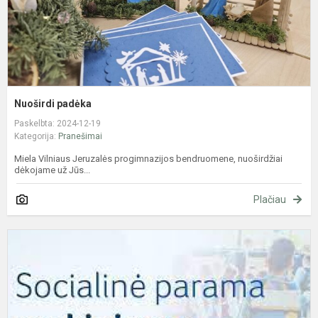
Nuoširdi padėka
Paskelbta: 2024-12-19
Kategorija:
Pranešimai
Miela Vilniaus Jeruzalės progimnazijos bendruomene, nuoširdžiai
dėkojame už Jūs...
Plačiau
S
p
m
2
2