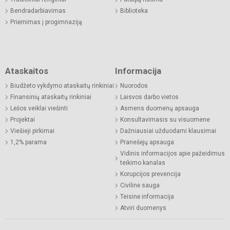
Bendradarbiavimas
Biblioteka
Priėmimas į progimnaziją
Ataskaitos
Informacija
Biudžeto vykdymo ataskaitų rinkiniai
Nuorodos
Finansinių ataskaitų rinkiniai
Laisvos darbo vietos
Lėšos veiklai viešinti
Asmens duomenų apsauga
Projektai
Konsultavimasis su visuomene
Viešieji pirkimai
Dažniausiai užduodami klausimai
1,2% parama
Pranešėjų apsauga
Vidinis informacijos apie pažeidimus
teikimo kanalas
Korupcijos prevencija
Civilinė sauga
Teisinė informacija
Atviri duomenys