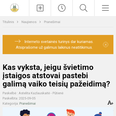
Paieška
Men
Titulinis
Naujienos
Pranešimai
Interneto svetainės turinys dar kuriamas.
×
Atsiprašome už galimus laikinus neatitikimus.
Kas vyksta, jeigu švietimo
įstaigos atstovai pastebi
galimą vaiko teisių pažeidimą?
Paskelbė : Astelita Kazlauskaitė - Pūtienė
Paskelbta: 2025-09-05
Kategorija:
Pranešimai