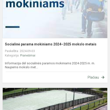
m
m
Socialinė parama mokiniams 2024–2025 mokslo metais
Paskelbta: 2024-09-03
Kategorija:
Pranešimai
Informacija dėl socialinės paramos mokiniams 2024-2025 m. m.
Naujiems mokslo met...
Plačiau
S
d
J
p