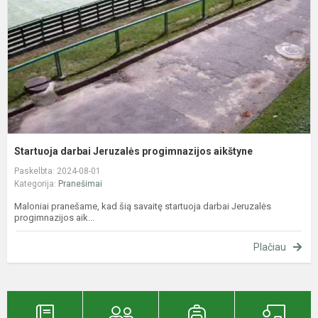
a
Startuoja darbai Jeruzalės progimnazijos aikštyne
Paskelbta: 2024-08-01
Kategorija:
Pranešimai
Maloniai pranešame, kad šią savaitę startuoja darbai Jeruzalės
progimnazijos aik...
Plačiau