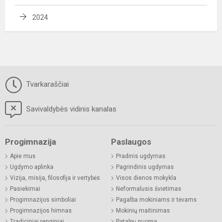
2024
Tvarkaraščiai
Savivaldybės vidinis kanalas
Progimnazija
Paslaugos
Apie mus
Pradinis ugdymas
Ugdymo aplinka
Pagrindinis ugdymas
Vizija, misija, filosofija ir vertybės
Visos dienos mokykla
Pasiekimai
Neformalusis švietimas
Progimnazijos simboliai
Pagalba mokiniams ir tėvams
Progimnazijos himnas
Mokinių maitinimas
Tradiciniai renginiai
Patalpų nuoma