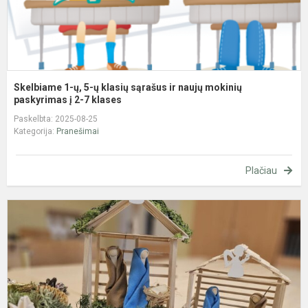
ir
n
m
p
Skelbiame 1-ų, 5-ų klasių sąrašus ir naujų mokinių
paskyrimas į 2-7 klases
Paskelbta: 2025-08-25
Kategorija:
Pranešimai
Plačiau
N
p