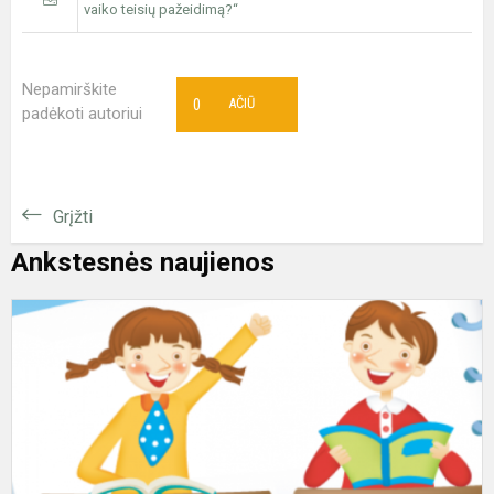
vaiko teisių pažeidimą?“
Nepamirškite
0
AČIŪ
padėkoti autoriui
Grįžti
Ankstesnės naujienos
S
1
ų
5
ų
k
s