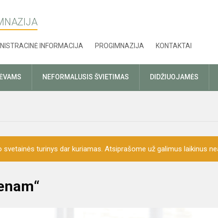
MNAZIJA
NISTRACINĖ INFORMACIJA
PROGIMNAZIJA
KONTAKTAI
TĖVAMS
NEFORMALUSIS ŠVIETIMAS
DIDŽIUOJAMĖS
o svetainės turinys dar kuriamas. Atsiprašome už galimus laikinus nea
vienam“