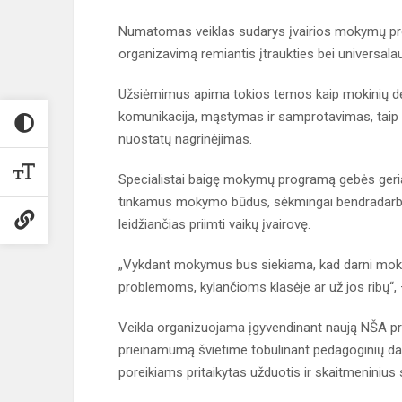
Numatomas veiklas sudarys įvairios mokymų pro
organizavimą remiantis įtraukties bei universalau
Užsiėmimus apima tokios temos kaip mokinių dėm
komunikacija, mąstymas ir samprotavimas, taip 
nuostatų nagrinėjimas.
Specialistai baigę mokymų programą gebės geriau
tinkamus mokymo būdus, sėkmingai bendradarbia
leidžiančias priimti vaikų įvairovę.
„Vykdant mokymus bus siekiama, kad darni moky
problemoms, kylančioms klasėje ar už jos ribų“, –
Veikla organizuojama įgyvendinant naują NŠA projek
prieinamumą švietime tobulinant pedagoginių da
poreikiams pritaikytas užduotis ir skaitmeniniu