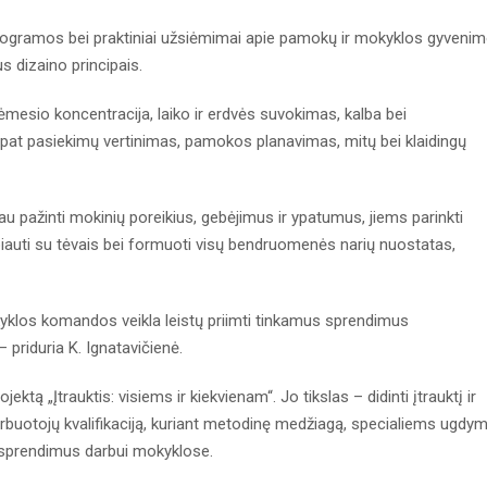
gramos bei praktiniai užsiėmimai apie pamokų ir mokyklos gyveni
s dizaino principais.
esio koncentracija, laiko ir erdvės suvokimas, kalba bei
pat pasiekimų vertinimas, pamokos planavimas, mitų bei klaidingų
 pažinti mokinių poreikius, gebėjimus ir ypatumus, jiems parinkti
uti su tėvais bei formuoti visų bendruomenės narių nuostatas,
klos komandos veikla leistų priimti tinkamus sprendimus
 priduria K. Ignatavičienė.
tą „Įtrauktis: visiems ir kiekvienam“. Jo tikslas – didinti įtrauktį ir
rbuotojų kvalifikaciją, kuriant metodinę medžiagą, specialiems ugdy
s sprendimus darbui mokyklose.