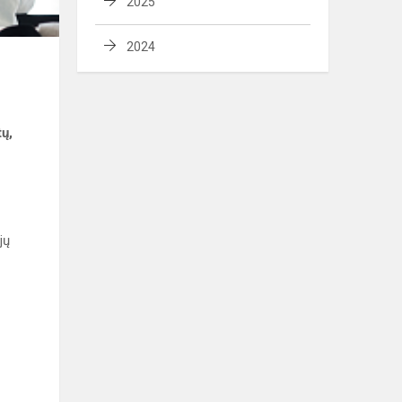
2025
2024
ų,
jų