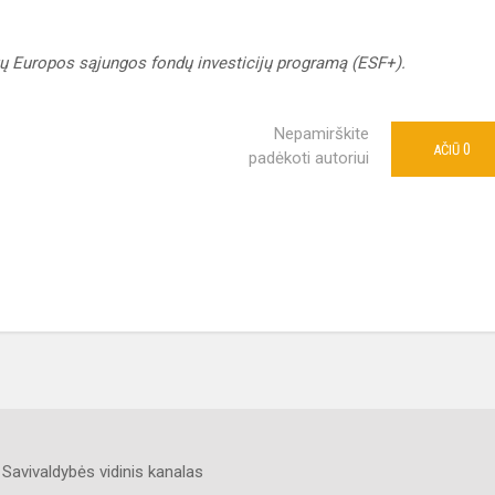
 Europos sąjungos fondų investicijų programą (ESF+).
Nepamirškite
0
AČIŪ
padėkoti autoriui
Savivaldybės vidinis kanalas