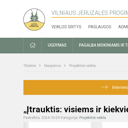
VILNIAUS JERUZALĖS PROGI
VEIKLOS SRITYS
PASLAUGOS
ADMI
PRADŽIA
UGDYMAS
PAGALBA MOKINIAMS IR 
Titulinis
Naujienos
Projektinė veikla
Internet
„Įtrauktis: visiems ir kiek
Paskelbta: 2024-10-29
Kategorija:
Projektinė veikla