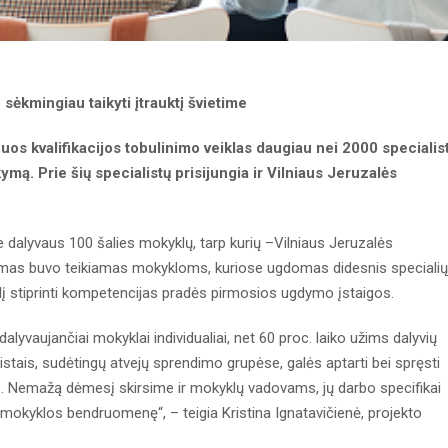
 sėkmingiau taikyti įtrauktį švietime
os kvalifikacijos tobulinimo veiklas daugiau nei 2000 specialist
ikymą. Prie šių specialistų prisijungia ir Vilniaus Jeruzalės
dalyvaus 100 šalies mokyklų, tarp kurių –Vilniaus Jeruzalės
umas buvo teikiamas mokykloms, kuriose ugdomas didesnis specialių
lį stiprinti kompetencijas pradės pirmosios ugdymo įstaigos.
alyvaujančiai mokyklai individualiai, net 60 proc. laiko užims dalyvių
listais, sudėtingų atvejų sprendimo grupėse, galės aptarti bei spręsti
. Nemažą dėmesį skirsime ir mokyklų vadovams, jų darbo specifikai
ti mokyklos bendruomenę“, – teigia Kristina Ignatavičienė, projekto