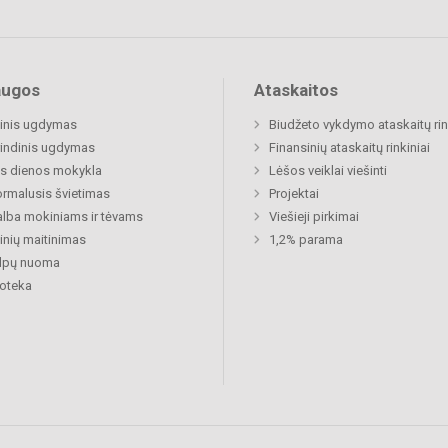
augos
Ataskaitos
inis ugdymas
Biudžeto vykdymo ataskaitų rin
indinis ugdymas
Finansinių ataskaitų rinkiniai
s dienos mokykla
Lėšos veiklai viešinti
rmalusis švietimas
Projektai
lba mokiniams ir tėvams
Viešieji pirkimai
nių maitinimas
1,2% parama
alpų nuoma
ioteka