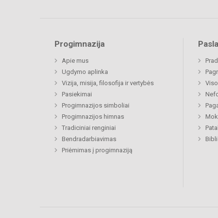
Progimnazija
Pasl
Apie mus
Prad
Ugdymo aplinka
Pagr
Vizija, misija, filosofija ir vertybės
Viso
Pasiekimai
Nefo
Progimnazijos simboliai
Paga
Progimnazijos himnas
Moki
Tradiciniai renginiai
Pat
Bendradarbiavimas
Bibl
Priėmimas į progimnaziją