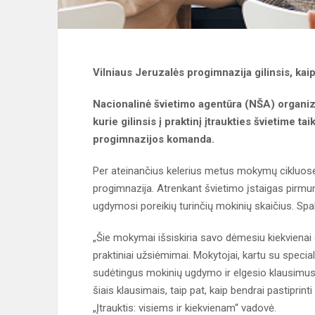
Vilniaus Jeruzalės progimnazija gilinsis, kaip
Nacionalinė švietimo agentūra (NŠA) organizu
kurie gilinsis į praktinį įtraukties švietime ta
progimnazijos komanda.
Per ateinančius kelerius metus mokymų cikluose 
progimnazija. Atrenkant švietimo įstaigas pirm
ugdymosi poreikių turinčių mokinių skaičius. Spa
„Šie mokymai išsiskiria savo dėmesiu kiekvienai d
praktiniai užsiėmimai. Mokytojai, kartu su specia
sudėtingus mokinių ugdymo ir elgesio klausimus
šiais klausimais, taip pat, kaip bendrai pastiprin
„Įtrauktis: visiems ir kiekvienam“ vadovė.