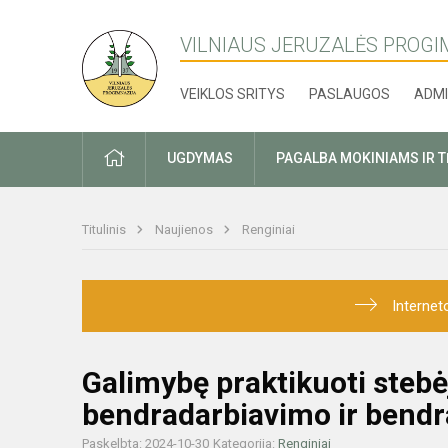
VILNIAUS JERUZALĖS PROGI
VEIKLOS SRITYS
PASLAUGOS
ADMI
PRADŽIA
UGDYMAS
PAGALBA MOKINIAMS IR 
Titulinis
Naujienos
Renginiai
Internet
Galimybę praktikuoti stebė
bendradarbiavimo ir bendr
Paskelbta: 2024-10-30
Kategorija:
Renginiai