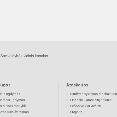
Savivaldybės vidinis kanalas
augos
Ataskaitos
inis ugdymas
Biudžeto vykdymo ataskaitų rin
indinis ugdymas
Finansinių ataskaitų rinkiniai
s dienos mokykla
Lėšos veiklai viešinti
rmalusis švietimas
Projektai