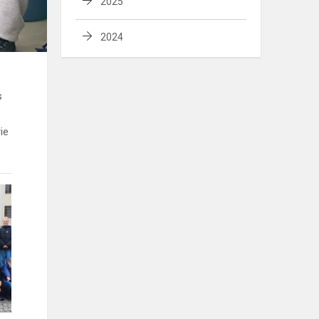
2025
2024
s
ie