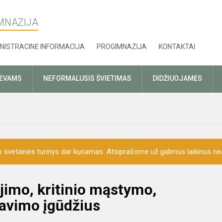
MNAZIJA
NISTRACINĖ INFORMACIJA
PROGIMNAZIJA
KONTAKTAI
TĖVAMS
NEFORMALUSIS ŠVIETIMAS
DIDŽIUOJAMĖS
o svetainės turinys dar kuriamas. Atsiprašome už galimus laikinus nea
jimo, kritinio mąstymo,
avimo įgūdžius