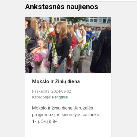
Ankstesnės naujienos
Mokslo
ir
Žinių
diena
Mokslo ir Žinių diena
Paskelbta: 2024-09-02
Kategorija:
Renginiai
Mokslo ir žinių dieną Jeruzalės
progimnazijos kiemelyje susirinko
1-ų, 5-ų ir 8-...