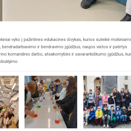
okiniai vyko į pažintines edukacines išvykas, kurios suteikė mokiniam
, bendradarbiavimo ir bendravimo įgūdžius, naujos vietos ir patirtys
rino komandinio darbo, atsakomybės ir savarankiškumo įgūdžius, kur
obulėjimo.