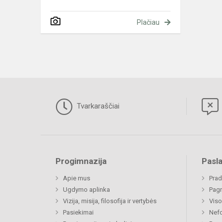
Plačiau
Tvarkaraščiai
Progimnazija
Pasl
Apie mus
Prad
Ugdymo aplinka
Pagr
Vizija, misija, filosofija ir vertybės
Viso
Pasiekimai
Nefo