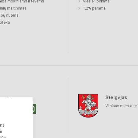
lba mokiniams ir tėvams
Viešieji pirkimai
nių maitinimas
1,2% parama
alpų nuoma
ioteka
Steigėjas
raukime
Vilniaus miesto sa
ums
ir