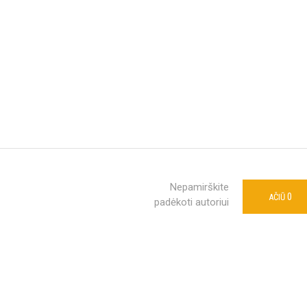
Nepamirškite
0
AČIŪ
padėkoti autoriui