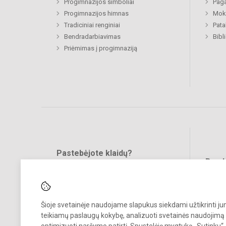
Progimnazijos simboliai
Paga
Progimnazijos himnas
Moki
Tradiciniai renginiai
Pat
Bendradarbiavimas
Bibl
Priėmimas į progimnaziją
Pastebėjote klaidų?
Bend
Turite pasiūlymų?
RAŠYKITE
Šioje svetainėje naudojame slapukus siekdami užtikrinti j
teikiamų paslaugų kokybę, analizuoti svetainės naudojimą 