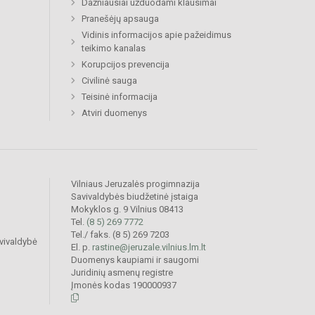
Dažniausiai užduodami klausimai
Pranešėjų apsauga
Vidinis informacijos apie pažeidimus
teikimo kanalas
Korupcijos prevencija
Civilinė sauga
Teisinė informacija
Atviri duomenys
Vilniaus Jeruzalės progimnazija
Savivaldybės biudžetinė įstaiga
Mokyklos g. 9 Vilnius 08413
Tel.
(8 5) 269 7772
Tel./ faks. (8 5) 269 7203
vivaldybė
El. p.
rastine@jeruzale.vilnius.lm.lt
Duomenys kaupiami ir saugomi
Juridinių asmenų registre
Įmonės kodas 190000937