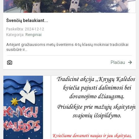
Švenčių belaukiant...
Paskelbta: 2024-12-12
Kategorija:
Renginiai
Artėjant gražiausioms metų šventėms 4-tų klasių mokiniai tradiciškai
susibūrė ir...
Plačiau
A
,
K