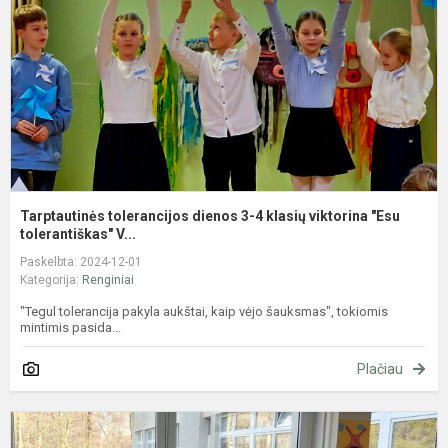
4
k
v
"
Tarptautinės tolerancijos dienos 3-4 klasių viktorina "Esu
tolerantiškas" V...
Paskelbta: 2024-12-01
Kategorija:
Renginiai
"Tegul tolerancija pakyla aukštai, kaip vėjo šauksmas", tokiomis
mintimis pasida...
Plačiau
T
t