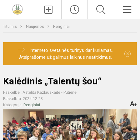
Paieška
Men
Titulinis
Naujienos
Renginiai
Interneto svetainės turinys dar kuriamas.
×
Atsiprašome už galimus laikinus neatitikimus.
Kalėdinis „Talentų šou“
Paskelbė : Astelita Kazlauskaitė - Pūtienė
Paskelbta: 2024-12-23
Kategorija:
Renginiai