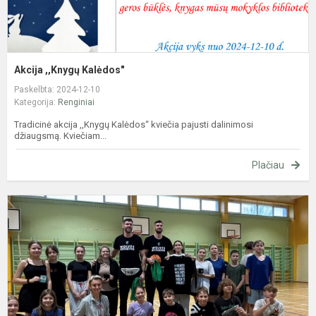
Akcija ,,Knygų Kalėdos"
Paskelbta: 2024-12-10
Kategorija:
Renginiai
Tradicinė akcija ,,Knygų Kalėdos“ kviečia pajusti dalinimosi
džiaugsmą. Kviečiam...
Plačiau
S
k
D
ir
K
L