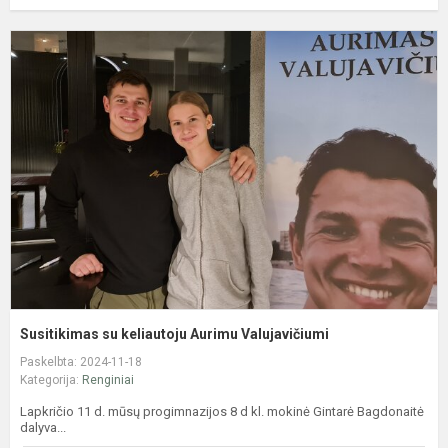
S
s
k
A
V
Susitikimas su keliautoju Aurimu Valujavičiumi
Paskelbta: 2024-11-18
Kategorija:
Renginiai
Lapkričio 11 d. mūsų progimnazijos 8 d kl. mokinė Gintarė Bagdonaitė
dalyva...