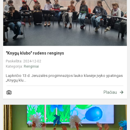
"Knygų klubo" rudens renginys
Paskelbta: 2024-12-02
Kategorija:
Renginiai
Lapkričio 13 d. Jeruzalės progimnazijos lauko klasėje įvyko ypatingas
„Knygų klu...
Plačiau
T
t
d
3