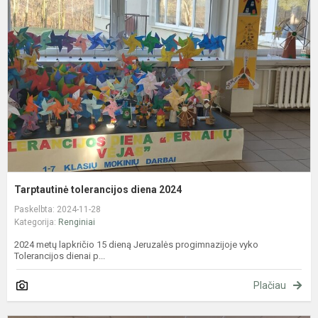
d
2
Tarptautinė tolerancijos diena 2024
Paskelbta: 2024-11-28
Kategorija:
Renginiai
2024 metų lapkričio 15 dieną Jeruzalės progimnazijoje vyko
Tolerancijos dienai p...
Plačiau