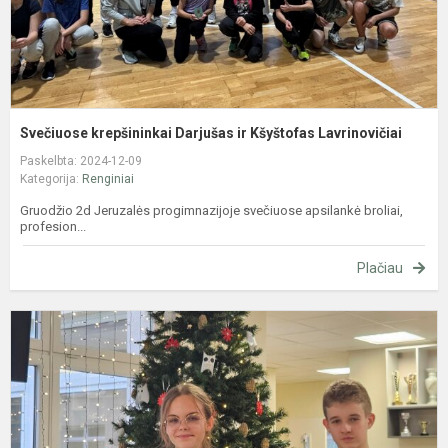
Svečiuose krepšininkai Darjušas ir Kšyštofas Lavrinovičiai
Paskelbta: 2024-12-09
Kategorija:
Renginiai
Gruodžio 2d Jeruzalės progimnazijoje svečiuose apsilankė broliai,
profesion...
Plačiau
1
oj
N
a
o