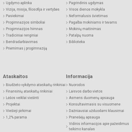
Ugdymo aplinka
Pagrindinis ugdymas
Vizija, misija, filosofija ir vertybės
Visos dienos mokykla
Pasiekimai
Neformalusis švietimas
Progimnazijos simboliai
Pagalba mokiniams ir tėvams
Progimnazijos himnas
Mokinių maitinimas
Tradiciniai renginiai
Patalpų nuoma
Bendradarbiavimas
Biblioteka
Priėmimas į progimnaziją
Ataskaitos
Informacija
Biudžeto vykdymo ataskaitų rinkiniai
Nuorodos
Finansinių ataskaitų rinkiniai
Laisvos darbo vietos
Lėšos veiklai viešinti
Asmens duomenų apsauga
Projektai
Konsultavimasis su visuomene
Viešieji pirkimai
Dažniausiai užduodami klausimai
1,2% parama
Pranešėjų apsauga
Vidinis informacijos apie pažeidimus
teikimo kanalas