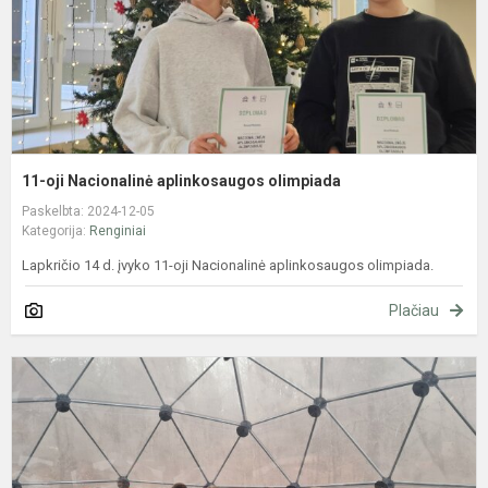
11-oji Nacionalinė aplinkosaugos olimpiada
Paskelbta: 2024-12-05
Kategorija:
Renginiai
Lapkričio 14 d. įvyko 11-oji Nacionalinė aplinkosaugos olimpiada.
Plačiau
"
k
r
r