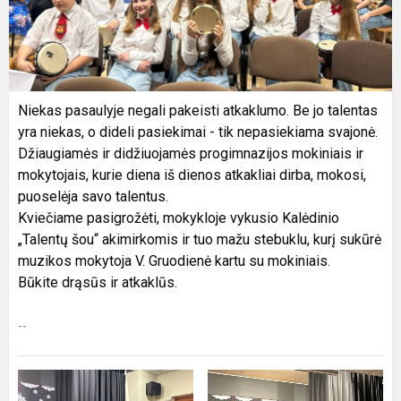
Niekas pasaulyje negali pakeisti atkaklumo. Be jo talentas
yra niekas, o dideli pasiekimai - tik nepasiekiama svajonė.
Džiaugiamės ir didžiuojamės progimnazijos mokiniais ir
mokytojais, kurie diena iš dienos atkakliai dirba, mokosi,
puoselėja savo talentus.
Kviečiame pasigrožėti, mokykloje vykusio Kalėdinio
„Talentų šou“ akimirkomis ir tuo mažu stebuklu, kurį sukūrė
muzikos mokytoja V. Gruodienė kartu su mokiniais.
Būkite drąsūs ir atkaklūs.
--