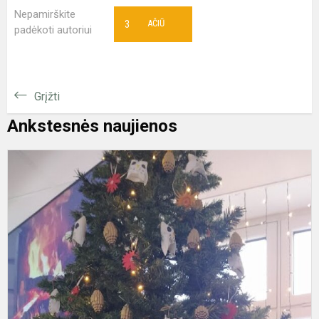
Nepamirškite
3
AČIŪ
padėkoti autoriui
Grįžti
Ankstesnės naujienos
Š
b