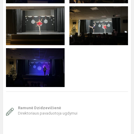
Ramunė Dzidzevičienė
Direktoriaus pavaduotoja ugdymui