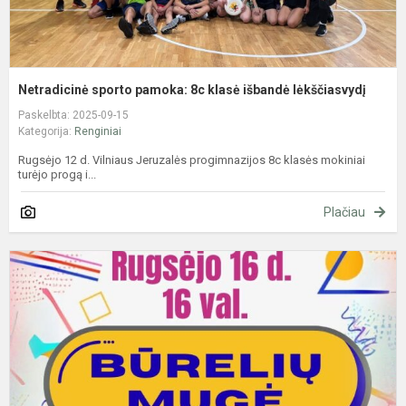
Netradicinė sporto pamoka: 8c klasė išbandė lėkščiasvydį
Paskelbta: 2025-09-15
Kategorija:
Renginiai
Rugsėjo 12 d. Vilniaus Jeruzalės progimnazijos 8c klasės mokiniai
turėjo progą i...
Plačiau
B
m