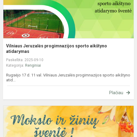
Vilniaus Jeruzalės progimnazijos sporto aikštyno
atidarymas
Paskelbta: 2025-09-10
Kategorija:
Renginiai
Rugsėjo 17 d. 11 val. Vilniaus Jeruzalės progimnazijos sporto aikštyno
atid...
Plačiau
M
ir
ž
š