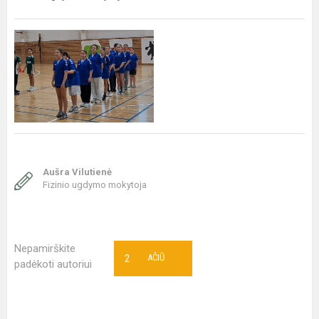
Aušra Vilutienė
Fizinio ugdymo mokytoja
Nepamirškite
2
AČIŪ
padėkoti autoriui