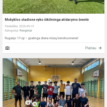
Mokyklos stadione vyko iškilminga atidarymo šventė
Paskelbta: 2025-09-19
Kategorija:
Renginiai
Rugsėjo 17-oji – ypatinga diena mūsų bendruomenei!
Plačiau
N
s
p
8
k
i
l