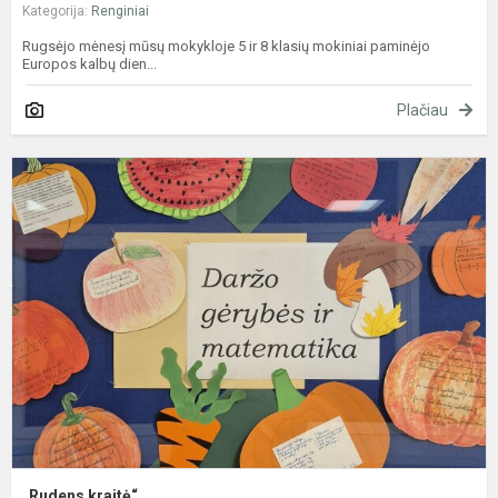
Kategorija:
Renginiai
Rugsėjo mėnesį mūsų mokykloje 5 ir 8 klasių mokiniai paminėjo
Europos kalbų dien...
Plačiau
„
k
„Rudens kraitė“