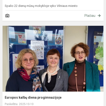
Spalio 22 dieną mūsų mokykloje vyko Vilniaus miesto
Plačiau
E
k
d
p
Europos kalbų diena progimnazijoje
Paskelbta: 2025-10-10