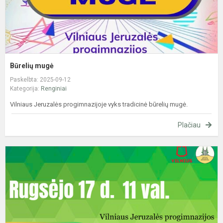
Būrelių mugė
Paskelbta: 2025-09-12
Kategorija:
Renginiai
Vilniaus Jeruzalės progimnazijoje vyks tradicinė būrelių mugė.
Plačiau
V
J
p
s
a
a