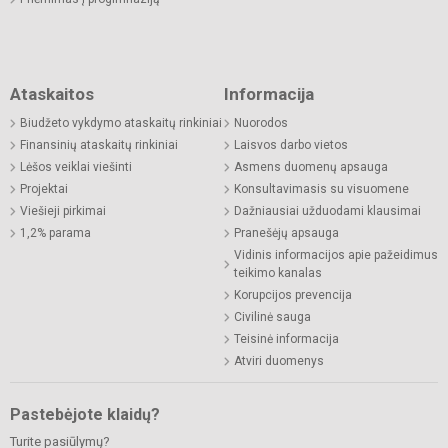
Ataskaitos
Informacija
Biudžeto vykdymo ataskaitų rinkiniai
Nuorodos
Finansinių ataskaitų rinkiniai
Laisvos darbo vietos
Lėšos veiklai viešinti
Asmens duomenų apsauga
Projektai
Konsultavimasis su visuomene
Viešieji pirkimai
Dažniausiai užduodami klausimai
1,2% parama
Pranešėjų apsauga
Vidinis informacijos apie pažeidimus
teikimo kanalas
Korupcijos prevencija
Civilinė sauga
Teisinė informacija
Atviri duomenys
Pastebėjote klaidų?
Turite pasiūlymų?