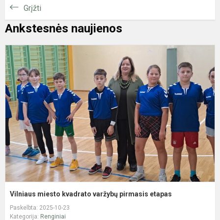
Grįžti
Ankstesnės naujienos
V
m
k
v
p
e
Vilniaus miesto kvadrato varžybų pirmasis etapas
Paskelbta: 2025-10-23
Kategorija:
Renginiai