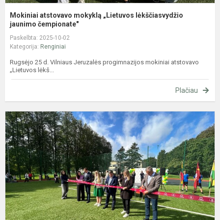
Mokiniai atstovavo mokyklą „Lietuvos lėkščiasvydžio
jaunimo čempionate"
Paskelbta: 2025-10-02
Kategorija:
Renginiai
Rugsėjo 25 d. Vilniaus Jeruzalės progimnazijos mokiniai atstovavo
„Lietuvos lėkš...
Plačiau
M
s
v
i
a
š