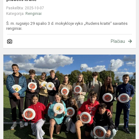
Paskelbta: 2025-10-07
Kategorija:
Renginiai
Š. m. rugsėjo 29 spalio 3 d. mokykloje vyko „Rudens kraitė“ savaitės
renginiai.
Plačiau
M
a
m
„
l
j