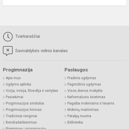
Tvarkaraščiai
Savivaldybės vidinis kanalas
Progimnazija
Paslaugos
Apie mus
Pradinis ugdymas
Ugdymo aplinka
Pagrindinis ugdymas
Vizija, misija, filosofija ir vertybės
Visos dienos mokykla
Pasiekimai
Neformalusis švietimas
Progimnazijos simboliai
Pagalba mokiniams ir tėvams
Progimnazijos himnas
Mokinių maitinimas
Tradiciniai renginiai
Patalpų nuoma
Bendradarbiavimas
Biblioteka
Priėmimas į progimnaziją