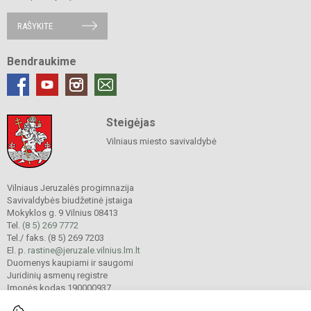
RAŠYKITE
Bendraukime
Steigėjas
Vilniaus miesto savivaldybė
Vilniaus Jeruzalės progimnazija
Savivaldybės biudžetinė įstaiga
Mokyklos g. 9 Vilnius 08413
Tel.
(8 5) 269 7772
Tel./ faks. (8 5) 269 7203
El. p.
rastine@jeruzale.vilnius.lm.lt
Duomenys kaupiami ir saugomi
Juridinių asmenų registre
Įmonės kodas 190000937