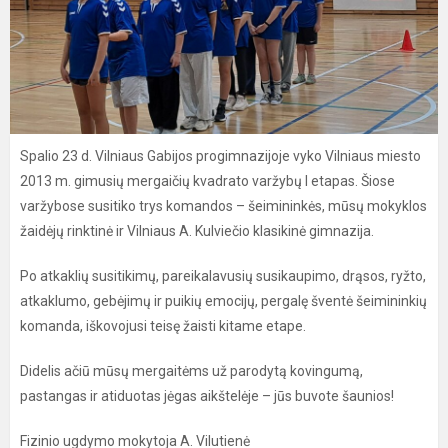
Spalio 23 d. Vilniaus Gabijos progimnazijoje vyko Vilniaus miesto
2013 m. gimusių mergaičių kvadrato varžybų I etapas. Šiose
varžybose susitiko trys komandos – šeimininkės, mūsų mokyklos
žaidėjų rinktinė ir Vilniaus A. Kulviečio klasikinė gimnazija.
Po atkaklių susitikimų, pareikalavusių susikaupimo, drąsos, ryžto,
atkaklumo, gebėjimų ir puikių emocijų, pergalę šventė šeimininkių
komanda, iškovojusi teisę žaisti kitame etape.
Didelis ačiū mūsų mergaitėms už parodytą kovingumą,
pastangas ir atiduotas jėgas aikštelėje – jūs buvote šaunios!
Fizinio ugdymo mokytoja A. Vilutienė