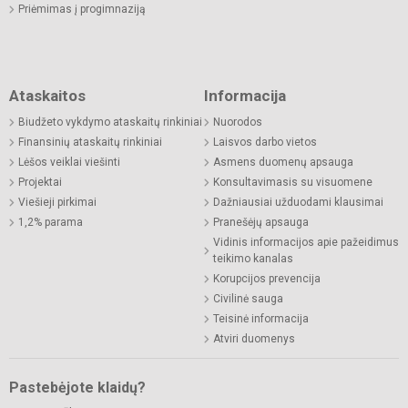
Priėmimas į progimnaziją
Ataskaitos
Informacija
Biudžeto vykdymo ataskaitų rinkiniai
Nuorodos
Finansinių ataskaitų rinkiniai
Laisvos darbo vietos
Lėšos veiklai viešinti
Asmens duomenų apsauga
Projektai
Konsultavimasis su visuomene
Viešieji pirkimai
Dažniausiai užduodami klausimai
1,2% parama
Pranešėjų apsauga
Vidinis informacijos apie pažeidimus
teikimo kanalas
Korupcijos prevencija
Civilinė sauga
Teisinė informacija
Atviri duomenys
Pastebėjote klaidų?