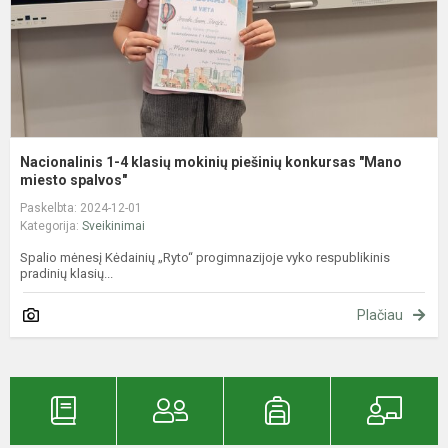
k
"
mi
Nacionalinis 1-4 klasių mokinių piešinių konkursas "Mano
miesto spalvos"
Paskelbta: 2024-12-01
Kategorija:
Sveikinimai
Spalio mėnesį Kėdainių „Ryto“ progimnazijoje vyko respublikinis
pradinių klasių...
Plačiau