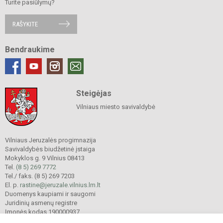
Turite pasiūlymų?
RAŠYKITE
Bendraukime
Steigėjas
Vilniaus miesto savivaldybė
Vilniaus Jeruzalės progimnazija
Savivaldybės biudžetinė įstaiga
Mokyklos g. 9 Vilnius 08413
Tel.
(8 5) 269 7772
Tel./ faks. (8 5) 269 7203
El. p.
rastine@jeruzale.vilnius.lm.lt
Duomenys kaupiami ir saugomi
Juridinių asmenų registre
Įmonės kodas 190000937