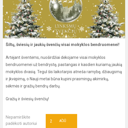
Šiltų, šviesių ir jaukių švenčių visai mokyklos bendruomenei!
Artėjant šventėms, nuoširdžiai dėkojame visai mokyklos
bendruomenei už bendrystę, pastangas ir kasdien kuriamą jaukią
mokyklos dvasią. Tegul šis laikotarpis atneša ramybę, džiaugsmą
ir įkvėpimą, o Nauji metai būna kupini prasmingų akimirkų,
sėkmės ir gražių bendrų darbų.
Gražių ir šviesių švenčių!
Nepamirškite
2
AČIŪ
padėkoti autoriui