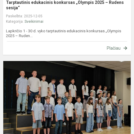
Tarptautinis edukacinis konkursas „Olympis 2025 – Rudens
sesija“
Paskelbta: 2025-12-05
Kategorija:
Sveikinimai
Lapkričio 1 - 30 d. vyko tarptautinis edukacinis konkursas „Olympis
2025 – Ruden...
Plačiau
K
p
u
b
p
į
š