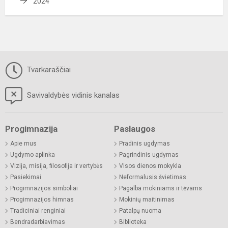
2024
Tvarkaraščiai
Savivaldybės vidinis kanalas
Progimnazija
Paslaugos
Apie mus
Pradinis ugdymas
Ugdymo aplinka
Pagrindinis ugdymas
Vizija, misija, filosofija ir vertybės
Visos dienos mokykla
Pasiekimai
Neformalusis švietimas
Progimnazijos simboliai
Pagalba mokiniams ir tėvams
Progimnazijos himnas
Mokinių maitinimas
Tradiciniai renginiai
Patalpų nuoma
Bendradarbiavimas
Biblioteka