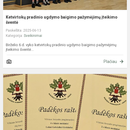
Ketvirtokų pradinio ugdymo baigimo pažymėjimų įteikimo
šventė
Paskelbta: 2025-06-13
Kategorija:
Sveikinimai
Birželio 6 d. vyko ketvirtokų pradinio ugdymo baigimo pažymėjimų
įteikimo šventė...
Plačiau
R
p
p
k
„
g
P