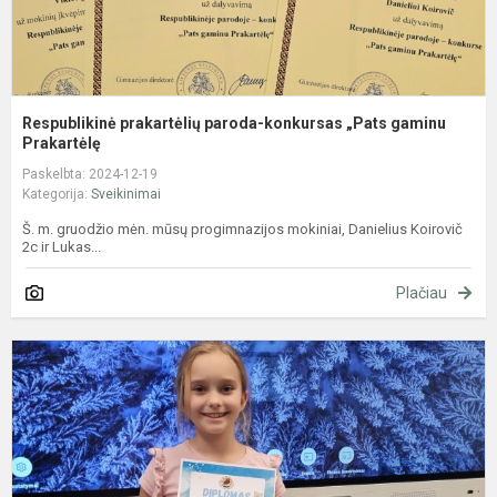
Respublikinė prakartėlių paroda-konkursas „Pats gaminu
Prakartėlę
Paskelbta: 2024-12-19
Kategorija:
Sveikinimai
Š. m. gruodžio mėn. mūsų progimnazijos mokiniai, Danielius Koirovič
2c ir Lukas...
Plačiau
N
1
4
k
m
p