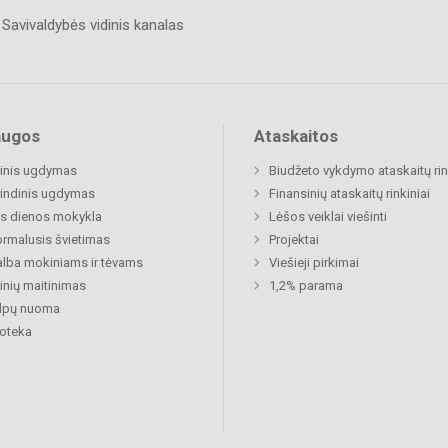
Savivaldybės vidinis kanalas
augos
Ataskaitos
inis ugdymas
Biudžeto vykdymo ataskaitų rin
indinis ugdymas
Finansinių ataskaitų rinkiniai
s dienos mokykla
Lėšos veiklai viešinti
rmalusis švietimas
Projektai
lba mokiniams ir tėvams
Viešieji pirkimai
nių maitinimas
1,2% parama
alpų nuoma
ioteka