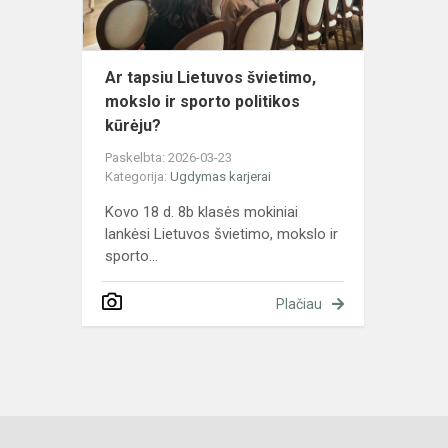
sporto
politikos
kūr...
Ar tapsiu Lietuvos švietimo,
mokslo ir sporto politikos
kūrėju?
Paskelbta: 2026-03-23
Kategorija:
Ugdymas karjerai
Kovo 18 d. 8b klasės mokiniai
lankėsi Lietuvos švietimo, mokslo ir
sporto...
Plačiau