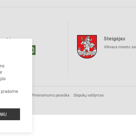
Steigėjas
raukime
Vilniaus miesto sa
ums
ir
 jūs
s, prašome
Prieinamumo paraiška
Slapukų valdymas
INKU