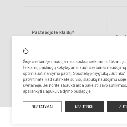
Pastebėjote klaidų?
Bend
Turite pasiūlymų?
RAŠYKITE
Šioje svetainėje naudojame slapukus siekdami užtikrinti j
teikiamų paslaugų kokybę, analizuoti svetainės naudojimą 
optimizuoti naršymo patirtį. Spustelėję mygtuką „Sutinku“,
patvirtinate, kad sutinkate su visų slapukų naudojimu šioje
svetainėje. Jei norite atšaukti arba pakeisti savo sutikimu
© 2024. Vilniaus Jeruzalės progimnazija. Visos teisės saugomos.
apsilankyti
slapukų valdymo puslapyje
.
Kopijuoti turinį be raštiško gimnazijos sutikimo griežtai draudžiama.
NUSTATYMAI
NESUTINKU
SUT