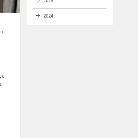
2025
2024
kų
nys
s,
,