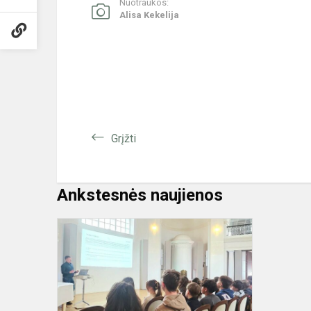
Nuotraukos:
Alisa Kekelija
Grįžti
Ankstesnės naujienos
Ar
tapsiu
Lietuvos
švietimo,
mokslo
ir