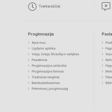
Tvarkaraščiai
Progimnazija
Pasl
Apie mus
Prad
Ugdymo aplinka
Pagr
Vizija, misija, filosofija ir vertybės
Viso
Pasiekimai
Nefo
Progimnazijos simboliai
Paga
Progimnazijos himnas
Moki
Tradiciniai renginiai
Pat
Bendradarbiavimas
Bibl
Priėmimas į progimnaziją