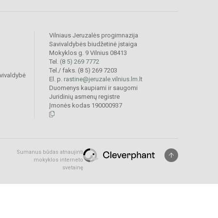
Vilniaus Jeruzalės progimnazija
Savivaldybės biudžetinė įstaiga
Mokyklos g. 9 Vilnius 08413
Tel.
(8 5) 269 7772
Tel./ faks. (8 5) 269 7203
vivaldybė
El. p.
rastine@jeruzale.vilnius.lm.lt
Duomenys kaupiami ir saugomi
Juridinių asmenų registre
Įmonės kodas 190000937
Sumanus būdas atnaujinti
mokyklos interneto
svetainę