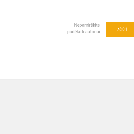
Nepamirškite
1
AČIŪ
padėkoti autoriui