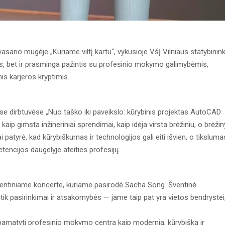
sario mugėje „Kuriame viltį kartu“, vykusioje VšĮ Vilniaus statybinin
nys, bet ir prasminga pažintis su profesinio mokymo galimybėmis,
mis karjeros kryptimis.
se dirbtuvėse „Nuo taško iki paveikslo: kūrybinis projektas AutoCAD
, kaip gimsta inžineriniai sprendimai, kaip idėja virsta brėžiniu, o brėži
patyrė, kad kūrybiškumas ir technologijos gali eiti išvien, o tiksluma
encijos daugelyje ateities profesijų.
šventiniame koncerte, kuriame pasirodė Sacha Song. Šventinė
tik pasirinkimai ir atsakomybės — jame taip pat yra vietos bendrystei
, pamatyti profesinio mokymo centrą kaip modernią, kūrybišką ir