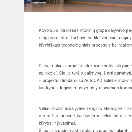
Kovo 26 d. 8a klasės mokinių grupė dalyvavo pava
rengimo centre. Tai buvo ne tik šventinis rengi
kūrybiškais technologiniais procesais bei realio
Dieną mokiniai pradėjo edukacine veikla kūrybinė
aplinkoje“. Čia jie turėjo galimybę iš arti pamatyti
– projektu. Dirbdami su AutoCAD aplinka mokiniai 
kantrybė ir loginis mąstymas yra svarbios kompet
Vėliau mokiniai dalyvavo renginio atidaryme ir 
atmosfera priminė, kad karjeros kelias nėra vien 
kūrybai ir įkvėpimui.
Ši patirtis padėjo aštuntokams praplėsti akiratį