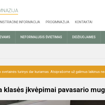
MNAZIJA
NISTRACINĖ INFORMACIJA
PROGIMNAZIJA
KONTAKTAI
TĖVAMS
NEFORMALUSIS ŠVIETIMAS
DIDŽIUOJAMĖS
o svetainės turinys dar kuriamas. Atsiprašome už galimus laikinus nea
8a klasės įkvėpimai pavasario mug