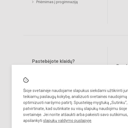
Priėmimas į progimnaziją
Pastebėjote klaidų?
Bend
Turite pasiūlymų?
RAŠYKITE
Šioje svetainėje naudojame slapukus siekdami užtikrinti j
teikiamų paslaugų kokybę, analizuoti svetainės naudojimą 
optimizuoti naršymo patirtį. Spustelėję mygtuką „Sutinku“,
patvirtinate, kad sutinkate su visų slapukų naudojimu šioje
svetainėje. Jei norite atšaukti arba pakeisti savo sutikimu
© 2024. Vilniaus Jeruzalės progimnazija. Visos teisės saugomos.
apsilankyti
slapukų valdymo puslapyje
.
Kopijuoti turinį be raštiško gimnazijos sutikimo griežtai draudžiama.