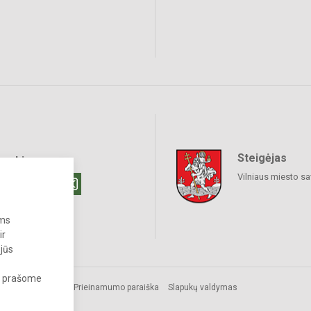
Steigėjas
raukime
Vilniaus miesto sa
ums
ir
 jūs
s, prašome
Prieinamumo paraiška
Slapukų valdymas