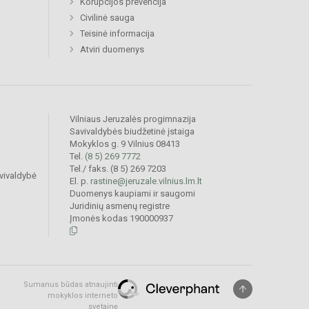
Korupcijos prevencija
Civilinė sauga
Teisinė informacija
Atviri duomenys
Vilniaus Jeruzalės progimnazija
Savivaldybės biudžetinė įstaiga
Mokyklos g. 9 Vilnius 08413
Tel.
(8 5) 269 7772
Tel./ faks. (8 5) 269 7203
vivaldybė
El. p.
rastine@jeruzale.vilnius.lm.lt
Duomenys kaupiami ir saugomi
Juridinių asmenų registre
Įmonės kodas 190000937
Sumanus būdas atnaujinti
mokyklos interneto
svetainę