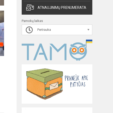
ATNAUJINIMŲ PRENUMERATA
Pamokų laikas
Pertrauka