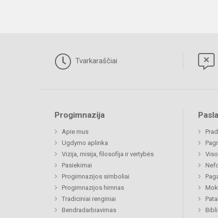
Tvarkaraščiai
Progimnazija
Pasl
Apie mus
Prad
Ugdymo aplinka
Pagr
Vizija, misija, filosofija ir vertybės
Viso
Pasiekimai
Nefo
Progimnazijos simboliai
Paga
Progimnazijos himnas
Moki
Tradiciniai renginiai
Pat
Bendradarbiavimas
Bibl