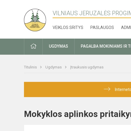
VILNIAUS JERUZALĖS PROGI
VEIKLOS SRITYS
PASLAUGOS
ADMI
PRADŽIA
UGDYMAS
PAGALBA MOKINIAMS IR 
Titulinis
Ugdymas
Įtraukusis ugdymas
Internet
Mokyklos aplinkos prita