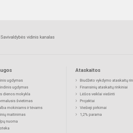
Savivaldybės vidinis kanalas
augos
Ataskaitos
inis ugdymas
Biudžeto vykdymo ataskaitų rin
indinis ugdymas
Finansinių ataskaitų rinkiniai
s dienos mokykla
Lėšos veiklai viešinti
rmalusis švietimas
Projektai
lba mokiniams ir tėvams
Viešieji pirkimai
nių maitinimas
1,2% parama
alpų nuoma
ioteka