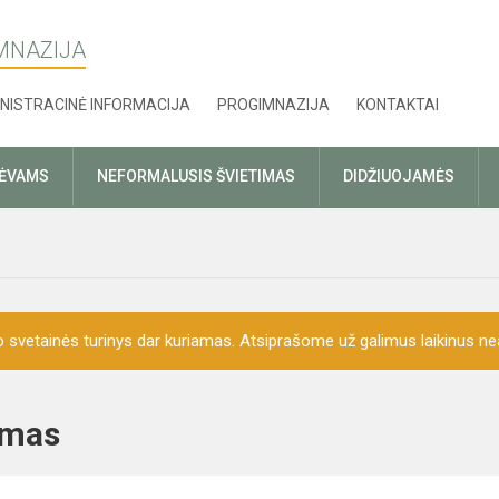
MNAZIJA
NISTRACINĖ INFORMACIJA
PROGIMNAZIJA
KONTAKTAI
TĖVAMS
NEFORMALUSIS ŠVIETIMAS
DIDŽIUOJAMĖS
o svetainės turinys dar kuriamas. Atsiprašome už galimus laikinus nea
ikymas