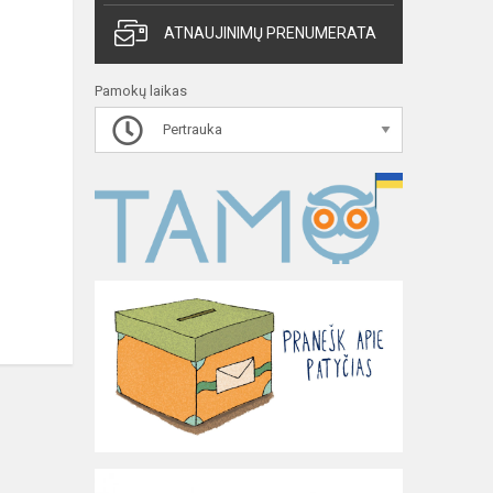
ATNAUJINIMŲ PRENUMERATA
Pamokų laikas
Pertrauka