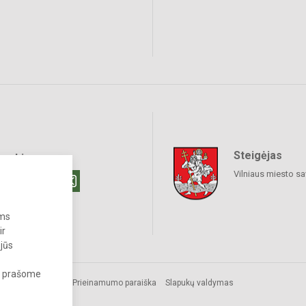
Steigėjas
raukime
Vilniaus miesto sa
ums
ir
 jūs
s, prašome
Prieinamumo paraiška
Slapukų valdymas