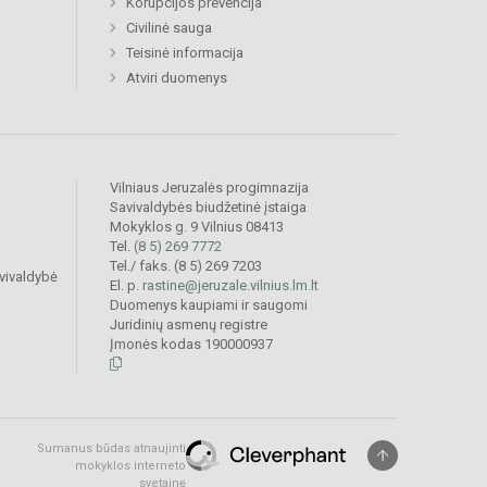
Korupcijos prevencija
Civilinė sauga
Teisinė informacija
Atviri duomenys
Vilniaus Jeruzalės progimnazija
Savivaldybės biudžetinė įstaiga
Mokyklos g. 9 Vilnius 08413
Tel.
(8 5) 269 7772
Tel./ faks. (8 5) 269 7203
vivaldybė
El. p.
rastine@jeruzale.vilnius.lm.lt
Duomenys kaupiami ir saugomi
Juridinių asmenų registre
Įmonės kodas 190000937
Sumanus būdas atnaujinti
mokyklos interneto
svetainę