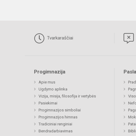
Tvarkaraščiai
Progimnazija
Pasl
Apie mus
Prad
Ugdymo aplinka
Pagr
Vizija, misija, filosofija ir vertybės
Viso
Pasiekimai
Nefo
Progimnazijos simboliai
Paga
Progimnazijos himnas
Moki
Tradiciniai renginiai
Pat
Bendradarbiavimas
Bibl