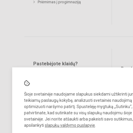
Priėmimas į progimnaziją
Pastebėjote klaidų?
Bend
Turite pasiūlymų?
RAŠYKITE
Šioje svetainėje naudojame slapukus siekdami užtikrinti j
teikiamų paslaugų kokybę, analizuoti svetainės naudojimą 
optimizuoti naršymo patirtį. Spustelėję mygtuką „Sutinku“,
patvirtinate, kad sutinkate su visų slapukų naudojimu šioje
svetainėje. Jei norite atšaukti arba pakeisti savo sutikimu
© 2024. Vilniaus Jeruzalės progimnazija. Visos teisės saugomos.
apsilankyti
slapukų valdymo puslapyje
.
Kopijuoti turinį be raštiško gimnazijos sutikimo griežtai draudžiama.