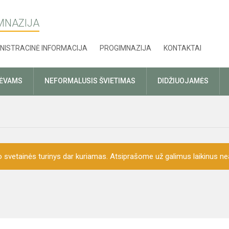
MNAZIJA
NISTRACINĖ INFORMACIJA
PROGIMNAZIJA
KONTAKTAI
TĖVAMS
NEFORMALUSIS ŠVIETIMAS
DIDŽIUOJAMĖS
o svetainės turinys dar kuriamas. Atsiprašome už galimus laikinus nea