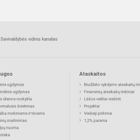
Savivaldybės vidinis kanalas
augos
Ataskaitos
inis ugdymas
Biudžeto vykdymo ataskaitų rin
indinis ugdymas
Finansinių ataskaitų rinkiniai
s dienos mokykla
Lėšos veiklai viešinti
rmalusis švietimas
Projektai
lba mokiniams ir tėvams
Viešieji pirkimai
nių maitinimas
1,2% parama
alpų nuoma
ioteka