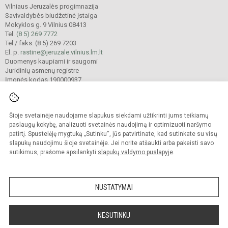
Vilniaus Jeruzalės progimnazija
Savivaldybės biudžetinė įstaiga
Mokyklos g. 9 Vilnius 08413
Tel.
(8 5) 269 7772
Tel./ faks. (8 5) 269 7203
El. p.
rastine@jeruzale.vilnius.lm.lt
Duomenys kaupiami ir saugomi
Juridinių asmenų registre
Įmonės kodas 190000937
Šioje svetainėje naudojame slapukus siekdami užtikrinti jums teikiamų
© 2024. Vilniaus Jeruzalės progimnazija. Visos teisės saugomos.
Kopijuoti turinį be raštiško gimnazijos sutikimo griežtai draudžiama.
paslaugų kokybę, analizuoti svetainės naudojimą ir optimizuoti naršymo
patirtį. Spustelėję mygtuką „Sutinku“, jūs patvirtinate, kad sutinkate su visų
Prieinamumo paraiška
Slapukų valdymas
slapukų naudojimu šioje svetainėje. Jei norite atšaukti arba pakeisti savo
sutikimus, prašome apsilankyti
slapukų valdymo puslapyje
.
Sumanus būdas atnaujinti
mokyklos interneto
svetainę
NUSTATYMAI
NESUTINKU