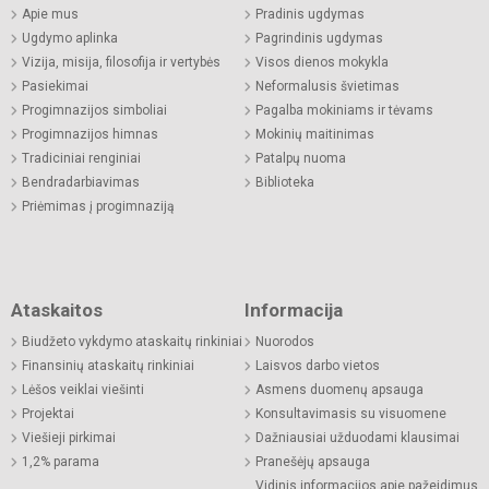
Apie mus
Pradinis ugdymas
Ugdymo aplinka
Pagrindinis ugdymas
Vizija, misija, filosofija ir vertybės
Visos dienos mokykla
Pasiekimai
Neformalusis švietimas
Progimnazijos simboliai
Pagalba mokiniams ir tėvams
Progimnazijos himnas
Mokinių maitinimas
Tradiciniai renginiai
Patalpų nuoma
Bendradarbiavimas
Biblioteka
Priėmimas į progimnaziją
Ataskaitos
Informacija
Biudžeto vykdymo ataskaitų rinkiniai
Nuorodos
Finansinių ataskaitų rinkiniai
Laisvos darbo vietos
Lėšos veiklai viešinti
Asmens duomenų apsauga
Projektai
Konsultavimasis su visuomene
Viešieji pirkimai
Dažniausiai užduodami klausimai
1,2% parama
Pranešėjų apsauga
Vidinis informacijos apie pažeidimus