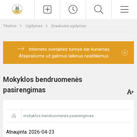
Paieška
Men
Titulinis
Ugdymas
Įtraukusis ugdymas
Interneto svetainės turinys dar kuriamas.
×
Atsiprašome už galimus laikinus neatitikimus.
Mokyklos bendruomenės
pasirengimas
mokyklos bendruomenės pasirengimas
Atnaujinta: 2026-04-23