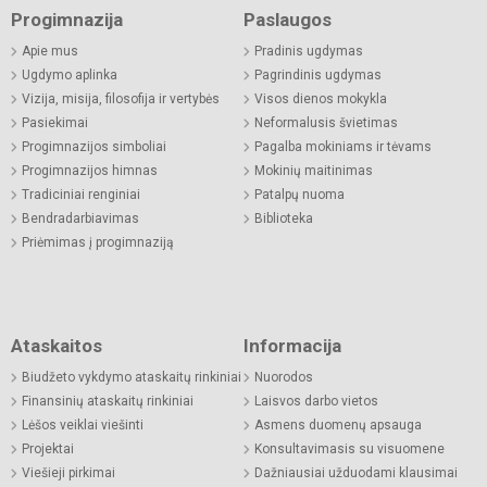
Progimnazija
Paslaugos
Apie mus
Pradinis ugdymas
Ugdymo aplinka
Pagrindinis ugdymas
Vizija, misija, filosofija ir vertybės
Visos dienos mokykla
Pasiekimai
Neformalusis švietimas
Progimnazijos simboliai
Pagalba mokiniams ir tėvams
Progimnazijos himnas
Mokinių maitinimas
Tradiciniai renginiai
Patalpų nuoma
Bendradarbiavimas
Biblioteka
Priėmimas į progimnaziją
Ataskaitos
Informacija
Biudžeto vykdymo ataskaitų rinkiniai
Nuorodos
Finansinių ataskaitų rinkiniai
Laisvos darbo vietos
Lėšos veiklai viešinti
Asmens duomenų apsauga
Projektai
Konsultavimasis su visuomene
Viešieji pirkimai
Dažniausiai užduodami klausimai