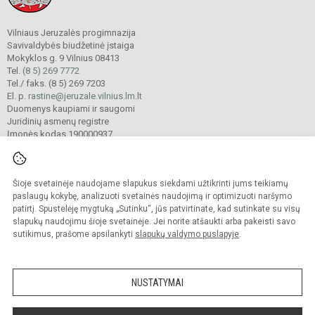
Vilniaus Jeruzalės progimnazija
Savivaldybės biudžetinė įstaiga
Mokyklos g. 9 Vilnius 08413
Tel.
(8 5) 269 7772
Tel./ faks. (8 5) 269 7203
El. p.
rastine@jeruzale.vilnius.lm.lt
Duomenys kaupiami ir saugomi
Juridinių asmenų registre
Įmonės kodas 190000937
Šioje svetainėje naudojame slapukus siekdami užtikrinti jums teikiamų
© 2024. Vilniaus Jeruzalės progimnazija. Visos teisės saugomos.
Kopijuoti turinį be raštiško gimnazijos sutikimo griežtai draudžiama.
paslaugų kokybę, analizuoti svetainės naudojimą ir optimizuoti naršymo
patirtį. Spustelėję mygtuką „Sutinku“, jūs patvirtinate, kad sutinkate su visų
Prieinamumo paraiška
Slapukų valdymas
slapukų naudojimu šioje svetainėje. Jei norite atšaukti arba pakeisti savo
sutikimus, prašome apsilankyti
slapukų valdymo puslapyje
.
Sumanus būdas atnaujinti
mokyklos interneto
svetainę
NUSTATYMAI